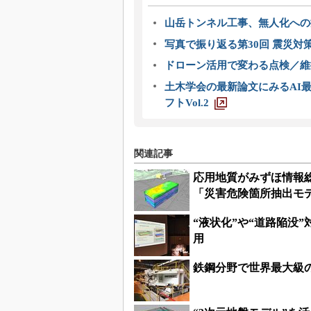
山岳トンネル工事、無人化への挑
写真で振り返る第30回 震災対
ドローン活用で変わる点検／維持
土木学会の最新論文にみるAI最
フトVol.2
関連記事
応用地質がみずほ情報総
「災害危険箇所抽出モ
“液状化”や“道路陥没
用
鉄鋼分野で世界最大級の