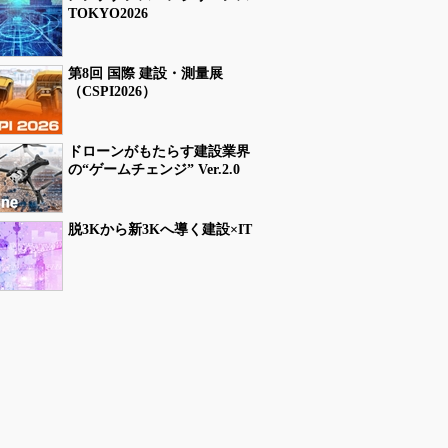
TOKYO2026
第8回 国際 建設・測量展
（CSPI2026）
ドローンがもたらす建設業界
の“ゲームチェンジ” Ver.2.0
脱3Kから新3Kへ導く建設×IT