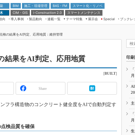
 築
施工・現場管理
BAS・FM
スマート化・リノベ
BIM
 木
CIM・GIS
スマートメンテナンス
i-Construction 2.0
動向
導入事例
製品動向
連載一覧
テーマ特集
展示会
ブックレ
Special
建設Tech NEXT BREAK
メンテナンス・レジリエンス
TOKYO2026
点検の結果をAI判定、応用地質：維持管理
ドローンがもたらす建設業界の“ゲー
第8回 国際 建設・測量展
ムチェンジ” Ver.2.0
（CSPI2026）
脱3Kから新3Kへ導く建設×IT
第10回 JAPAN BUILD TOKYO－建
の結果をAI判定、応用地質
印刷
築・土木・不動産の先端技術展－
“Society5.0”時代のスマートビル
Japan Drone 2023
VR／ARが描くモノづくりのミライ
「
[
BUILT
]
月
メンテナンス・レジリエンスOSAKA
2020
A
Share
日本 ものづくりワールド 2020
2
メンテナンス・レジリエンスTOKYO
主
2019
ンフラ構造物のコンクリート健全度をAIで自動判定す
IGAS2018
「
月
の点検品質を確保
生