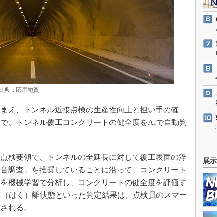
典：応用地質
まえ、トンネル近接点検の生産性向上と担い手の確
で、トンネル覆工コンクリートの健全度をAIで自動判
点検要領で、トンネルの全延長に対して覆工表面の浮
展示
打音調査」を推奨していることに沿って、コンクリート
いを機械学習で分析し、コンクリートの健全度を評価す
剥（はく）離状態といった判定結果は、点検員のスマー
示される。