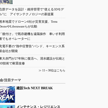
点群データを設計・維持管理で“使える3Dモデ
ル”に アイサンテクノロジーの新提案
熊本地震でドローン6社が災害支援、Terra
DroneやLiberawareらが出動
「後付け」で既存建機を遠隔操作 車いす利用
者でもオペレーターに
充電不要の“熱中症警告”バンド、キーエンス系
新会社が開発
東大赤門が27年秋に復活へ、清水建設が伝統と
3D技術で耐震改修
≫
11～30位はこちら
会/注目テーマ
建設Tech NEXT BREAK
メンテナンス・レジリエンス