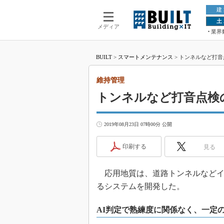
建
土
メディア
業界
BUILT
>
スマートメンテナンス
>
トンネルなど打音
維持管理
トンネルなど打音点検
2019年08月23日 07時00分 公開
印刷する
見る
応用地質は、道路トンネルなどイ
るシステムを開発した。
AI判定で熟練度に関係なく、一定