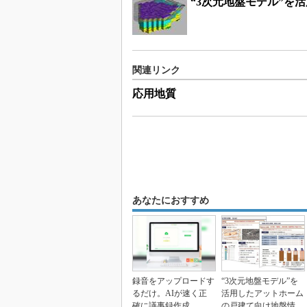
“3次元地盤モデル”を
関連リンク
応用地質
あなたにおすすめ
録音をアップロードす
“3次元地盤モデル”を
るだけ。AIが速く正
活用したアットホーム
確に議事録作成
の戸建て向け地盤情報