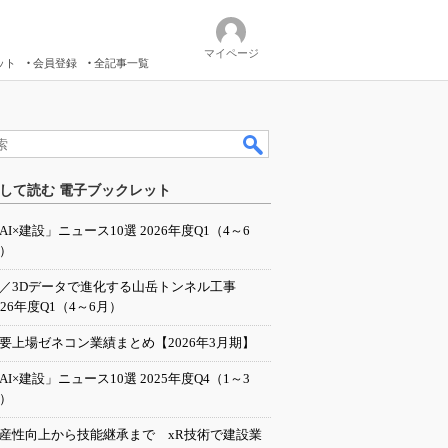
マイページ
ット
会員登録
全記事一覧
して読む 電子ブックレット
AI×建設」ニュース10選 2026年度Q1（4～6
）
I／3Dデータで進化する山岳トンネル工事
026年度Q1（4～6月）
要上場ゼネコン業績まとめ【2026年3月期】
AI×建設」ニュース10選 2025年度Q4（1～3
）
産性向上から技能継承まで xR技術で建設業