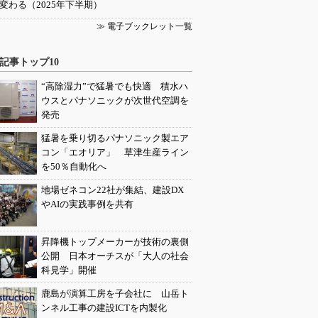
変わる（2025年下半期）
≫ 電子ブックレット一覧
記事トップ10
“高除湿力”で猛暑でも快適 積水ハ
ウスとパナソニックが次世代空調を
発売
猛暑を乗り切るパナソニック製エア
コン「エオリア」 草津生産ライン
を50％自動化へ
地場ゼネコン22社が集結、建設DX
やAIの実践事例を共有
昇降機トップメーカーが技術の裏側
公開 日本オーチスが「大人の社会
科見学」開催
鹿島が演算工房を子会社に 山岳ト
ンネル工事の建設ICTを内製化