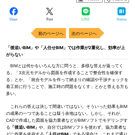
Share
Post
LINE
Hatena
前のページへ
次のページへ
「後追いBIM」や「人任せBIM」では作業が2重化し、効率が上
がらない
BIMとは何かをいろんな方に問うと、多様な答えが返ってく
る。「3次元モデルから図面を作成することで整合性を確保す
る」とか、「統合モデルを作って納まりの確認や干渉チェックを
着工前に行うことで、施工時の問題をなくす」とかと答える方も
多い。
これらの答えは決して間違いではない。そういった効果もBIM
の成果の一つであることは疑う余地はない。しかし、それが、
CADで作成した図面を協力業者などがBIMソフトでモデリングす
る
「後追いBIM」
や、自分ではBIMソフトを使わず、協力業者な
どに作業を依存する
「人任せBIM」
である場合は、これまで通り