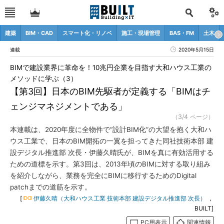
建築
BIM・CAD
スマート化・リノベ
施工・現場管理
BAS・FM
土木
連載
2020年5月15日
BIMで建設業界に革命を！10兆円企業を目指す大和ハウス工業の
メソッドに学ぶ（3）
【第3回】日本のBIM先駆者が定義する「BIMはチ
ェンジマネジメントである」
（3/4 ページ）
本連載は、2020年度に全物件で“設計BIM化”の大望を抱く大和ハ
ウス工業で、日本のBIM開拓の一翼を担ってきた同社技術本部 建
設デジタル推進部 次長・伊藤久晴氏が、BIMを真に有効活用する
ための道標を示す。第3回は、2013年頃のBIMに対する取り組み
を紹介しながら、業務を完全にBIMに移行するためのDigital
patchまでの道筋を示す。
[
伊藤久晴（大和ハウス工業 技術本部 建設デジタル推進部 次長）
，
BUILT]
PC用表示
関連情報