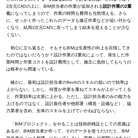
2次元CADの上に、BIM担当者の作業が追加される
設計作業の2重
化
になってしまうので、作業の時間も費用も当然増える。さら
に、せっかく作ったこれらのデータも修正作業などが追い付かな
くなり、結局2次元CADに戻ってしまう結末を迎えることが少な
くない。
初心に立ち返ると、そもそもBIMは生産性の向上を目指してき
たのではないだろうか？設計作業の2重化によって、発生した作
業時間と作業コストを設計費用として、施主に負担してもらうの
は根本から間違っている。
確かに、最初は設計担当者のRevitのスキルの低いので効率は
上がらない。しかし、何度か作業を重ねてスキルが上がってくる
と、作業効率は次第に上がる。ただし、設計担当者のみの能力を
上げるのではなく、設計責任者や他部署（構造・設備など）、協
力業者を含め、全体のスキルを上げていかねばならない。
「BIMプロジェクト」をやることは技術的検証としての意義は
あるが、BIM担当者が作って、そのデータを使うだけだと、BIM