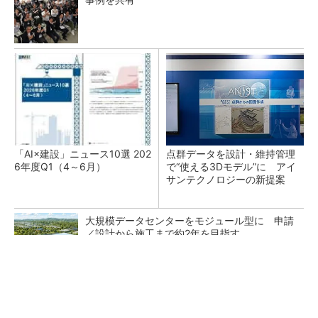
「AI×建設」ニュース10選 202
点群データを設計・維持管理
6年度Q1（4～6月）
で“使える3Dモデル”に アイ
サンテクノロジーの新提案
大規模データセンターをモジュール型に 申請
／設計から施工まで約2年を目指す
昇降機トップメーカーが技術の裏側公開 日本
オーチスが「大人の社会科見学」開催