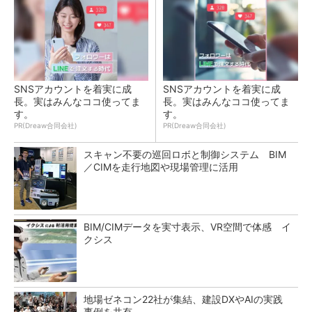
SNSアカウントを着実に成
SNSアカウントを着実に成
長。実はみんなココ使ってま
長。実はみんなココ使ってま
す。
す。
PR(Dreaw合同会社)
PR(Dreaw合同会社)
スキャン不要の巡回ロボと制御システム BIM
／CIMを走行地図や現場管理に活用
BIM/CIMデータを実寸表示、VR空間で体感 イ
クシス
地場ゼネコン22社が集結、建設DXやAIの実践
事例を共有