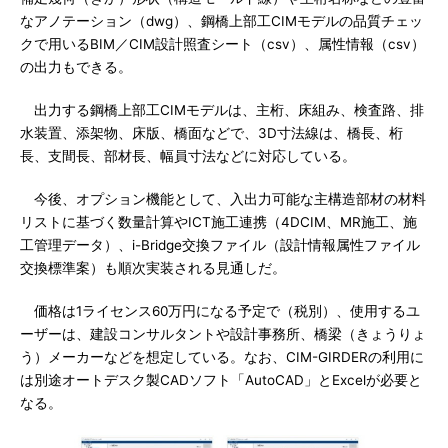
なアノテーション（dwg）、鋼橋上部工CIMモデルの品質チェッ
クで用いるBIM／CIM設計照査シート（csv）、属性情報（csv）
の出力もできる。
出力する鋼橋上部工CIMモデルは、主桁、床組み、検査路、排
水装置、添架物、床版、橋面などで、3D寸法線は、橋長、桁
長、支間長、部材長、幅員寸法などに対応している。
今後、オプション機能として、入出力可能な主構造部材の材料
リストに基づく数量計算やICT施工連携（4DCIM、MR施工、施
工管理データ）、i-Bridge交換ファイル（設計情報属性ファイル
交換標準案）も順次実装される見通しだ。
価格は1ライセンス60万円になる予定で（税別）、使用するユ
ーザーは、建設コンサルタントや設計事務所、橋梁（きょうりょ
う）メーカーなどを想定している。なお、CIM-GIRDERの利用に
は別途オートデスク製CADソフト「AutoCAD」とExcelが必要と
なる。