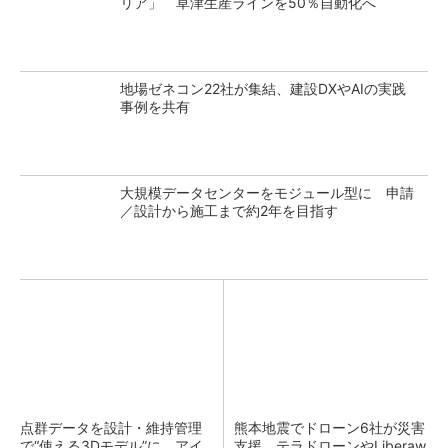
リア」 草津生産ラインを50％自動化へ
地場ゼネコン22社が集結、建設DXやAIの実践
事例を共有
大規模データセンターをモジュール型に 申請
／設計から施工まで約2年を目指す
点群データを設計・維持管理
熊本地震でドローン6社が災害
で“使える3Dモデル”に アイ
支援、テラドローンやLiberaw