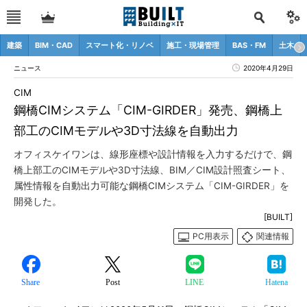
建築
BIM・CAD
スマート化・リノベ
施工・現場管理
BAS・FM
土木
ニュース
2020年4月29日
CIM
鋼橋CIMシステム「CIM-GIRDER」発売、鋼橋上
部工のCIMモデルや3D寸法線を自動出力
オフィスケイワンは、線形座標や設計情報を入力するだけで、鋼
橋上部工のCIMモデルや3D寸法線、BIM／CIM設計照査シート、
属性情報を自動出力可能な鋼橋CIMシステム「CIM-GIRDER」を
開発した。
[BUILT]
PC用表示
関連情報
Share
Post
LINE
Hatena