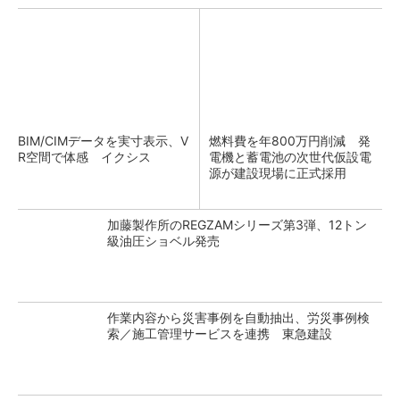
BIM/CIMデータを実寸表示、V
燃料費を年800万円削減 発
R空間で体感 イクシス
電機と蓄電池の次世代仮設電
源が建設現場に正式採用
加藤製作所のREGZAMシリーズ第3弾、12トン
級油圧ショベル発売
作業内容から災害事例を自動抽出、労災事例検
索／施工管理サービスを連携 東急建設