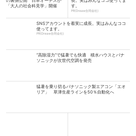
の裏側公開 日本オーチスが
長。実はみんなココ使ってま
「大人の社会科見学」開催
す。
PR(Dreaw合同会社)
SNSアカウントを着実に成長。実はみんなココ
使ってます。
PR(Dreaw合同会社)
“高除湿力”で猛暑でも快適 積水ハウスとパナ
ソニックが次世代空調を発売
猛暑を乗り切るパナソニック製エアコン「エオ
リア」 草津生産ラインを50％自動化へ