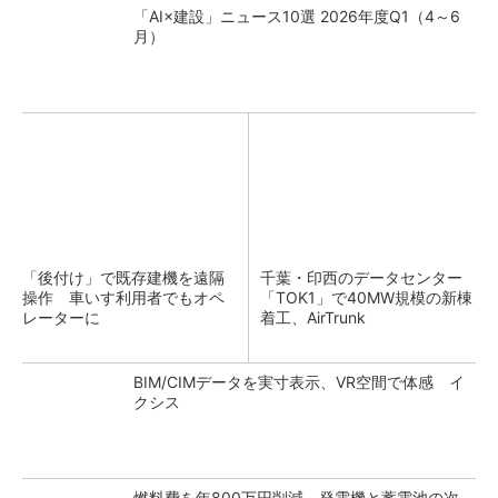
「AI×建設」ニュース10選 2026年度Q1（4～6
月）
「後付け」で既存建機を遠隔
千葉・印西のデータセンター
操作 車いす利用者でもオペ
「TOK1」で40MW規模の新棟
レーターに
着工、AirTrunk
BIM/CIMデータを実寸表示、VR空間で体感 イ
クシス
燃料費を年800万円削減 発電機と蓄電池の次