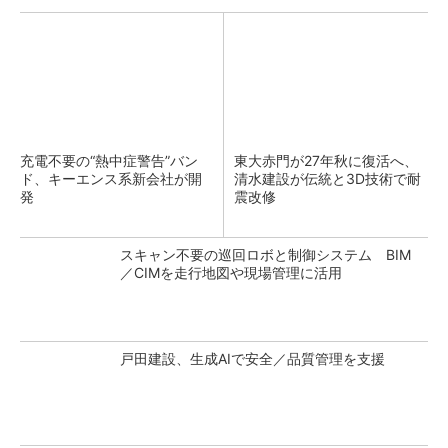
充電不要の“熱中症警告”バン
東大赤門が27年秋に復活へ、
ド、キーエンス系新会社が開
清水建設が伝統と3D技術で耐
発
震改修
スキャン不要の巡回ロボと制御システム BIM
／CIMを走行地図や現場管理に活用
戸田建設、生成AIで安全／品質管理を支援