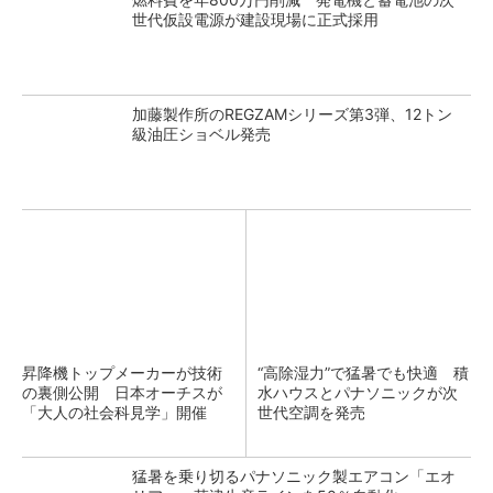
世代仮設電源が建設現場に正式採用
加藤製作所のREGZAMシリーズ第3弾、12トン
級油圧ショベル発売
昇降機トップメーカーが技術
“高除湿力”で猛暑でも快適 積
の裏側公開 日本オーチスが
水ハウスとパナソニックが次
「大人の社会科見学」開催
世代空調を発売
猛暑を乗り切るパナソニック製エアコン「エオ