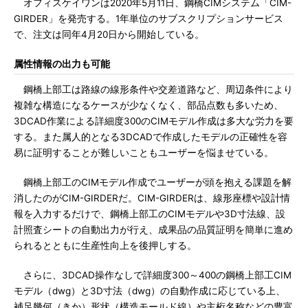
オフィスケイワンは2020年5月11日、鋼橋CIMシステム「CIM-
GIRDER」を発売する。1年単位のサブスクリプションサービス
で、注文は同年4月20日から開始している。
属性情報の出力も可能
鋼橋上部工は路線の線形条件や交差道路など、周辺条件により
複雑な構造になるケースが少なくなく、部品点数も多いため、
3DCAD作業による詳細度300のCIMモデル作成は多大な労力を要
する。また属人的となる3DCADで作成したモデルの正確性を容
易に証明することが難しいこともユーザーを悩ませている。
鋼橋上部工のCIMモデル作成でユーザーが頭を抱える課題を解
消したのがCIM-GIRDERだ。CIM-GIRDERは、線形座標や設計情
報を入力するだけで、鋼橋上部工のCIMモデルや3D寸法線、設
計照査シートの自動出力が行え、成果品の品質証明を簡単に進め
られるとともに生産性向上を後押しする。
さらに、3DCAD操作なしで詳細度300～400の鋼橋上部工CIM
モデル（dwg）と3D寸法（dwg）の自動作成に応じている上、
補足幾何（きか）形状（構造モールド線）や主桁名称などの豊富