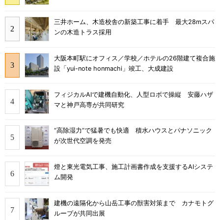
三井ホーム、木造校舎の新築工事に着手 最大28mスパ
ンの木造トラス採用
大阪本町駅にオフィス／学校／ホテルの26階建て複合施
設「yui-note honmachi」竣工、大成建設
フィジカルAIで建機自動化、人型ロボで操縦 安藤ハザ
マと神戸高専が共同研究
“高除湿力”で猛暑でも快適 積水ハウスとパナソニック
が次世代空調を発売
燈と東光電気工事、施工計画書作成を支援するAIシステ
ム開発
建機の遠隔化から山岳工事の獣害対策まで カナモトグ
ループが共同出展