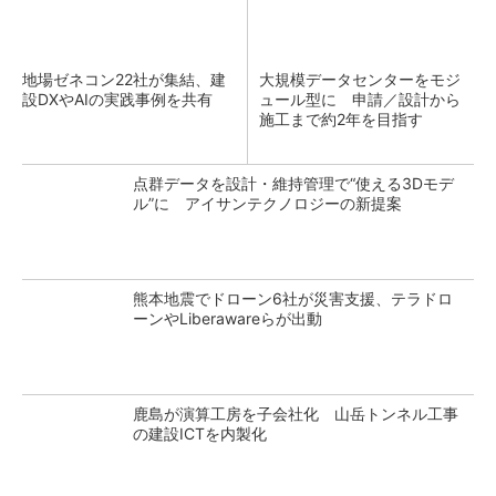
地場ゼネコン22社が集結、建
大規模データセンターをモジ
設DXやAIの実践事例を共有
ュール型に 申請／設計から
施工まで約2年を目指す
点群データを設計・維持管理で“使える3Dモデ
ル”に アイサンテクノロジーの新提案
熊本地震でドローン6社が災害支援、テラドロ
ーンやLiberawareらが出動
鹿島が演算工房を子会社化 山岳トンネル工事
の建設ICTを内製化