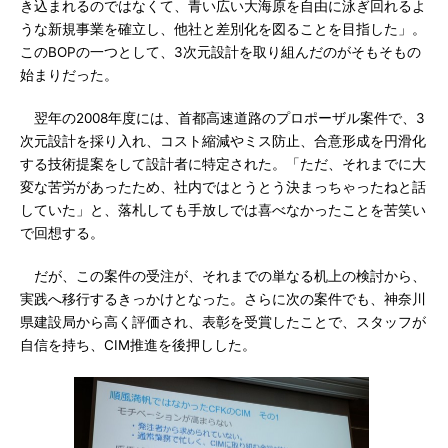
き込まれるのではなくて、青い広い大海原を自由に泳ぎ回れるよ
うな新規事業を確立し、他社と差別化を図ることを目指した」。
このBOPの一つとして、3次元設計を取り組んだのがそもそもの
始まりだった。
翌年の2008年度には、首都高速道路のプロポーザル案件で、3
次元設計を採り入れ、コスト縮減やミス防止、合意形成を円滑化
する技術提案をして設計者に特定された。「ただ、それまでに大
変な苦労があったため、社内ではとうとう決まっちゃったねと話
していた」と、落札しても手放しでは喜べなかったことを苦笑い
で回想する。
だが、この案件の受注が、それまでの単なる机上の検討から、
実践へ移行するきっかけとなった。さらに次の案件でも、神奈川
県建設局から高く評価され、表彰を受賞したことで、スタッフが
自信を持ち、CIM推進を後押しした。