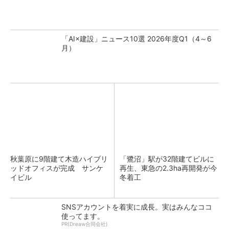
「AI×建設」ニュース10選 2026年度Q1（4～6
月）
秋葉原に9階建て木造ハイブリ
「鷺沼」駅が32階建てビルに
ッドオフィスが完成 サンケ
再生、東急の2.3ha再開発が今
イビル
冬着工
SNSアカウントを着実に成長。実はみんなココ
使ってます。
PR(Dreaw合同会社)