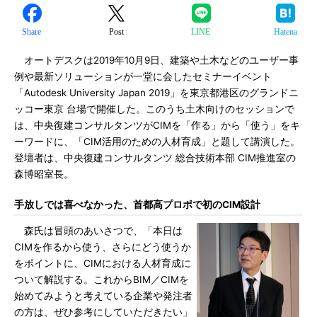
Share
Post
LINE
Hatena
オートデスクは2019年10月9日、建築や土木などのユーザー事
例や最新ソリューションが一堂に会したセミナーイベント
「Autodesk University Japan 2019」を東京都港区のグランドニ
ッコー東京 台場で開催した。このうち土木向けのセッションで
は、中央復建コンサルタンツがCIMを「作る」から「使う」をキ
ーワードに、「CIM活用のための人材育成」と題して講演した。
登壇者は、中央復建コンサルタンツ 総合技術本部 CIM推進室の
森博昭室長。
手放しでは喜べなかった、首都高プロポで初のCIM設計
森氏は冒頭のあいさつで、「本日は
CIMを作るから使う、さらにどう使うか
をポイントに、CIMにおける人材育成に
ついて解説する。これからBIM／CIMを
始めてみようと考えている企業や発注者
の方は、ぜひ参考にしていただきたい」