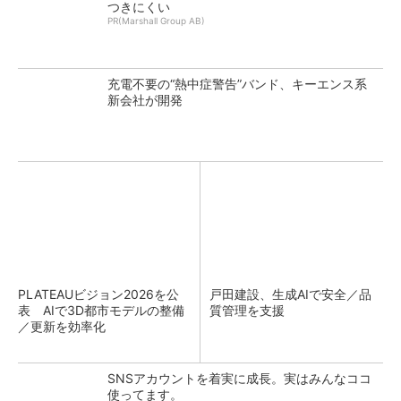
つきにくい
PR(Marshall Group AB)
充電不要の“熱中症警告”バンド、キーエンス系
新会社が開発
PLATEAUビジョン2026を公
戸田建設、生成AIで安全／品
表 AIで3D都市モデルの整備
質管理を支援
／更新を効率化
SNSアカウントを着実に成長。実はみんなココ
使ってます。