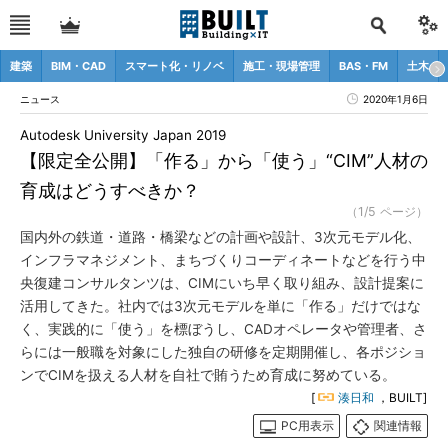
建築
BIM・CAD
スマート化・リノベ
施工・現場管理
BAS・FM
土木
ニュース
2020年1月6日
Autodesk University Japan 2019
【限定全公開】「作る」から「使う」“CIM”人材の
育成はどうすべきか？
（1/5 ページ）
国内外の鉄道・道路・橋梁などの計画や設計、3次元モデル化、
インフラマネジメント、まちづくりコーディネートなどを行う中
央復建コンサルタンツは、CIMにいち早く取り組み、設計提案に
活用してきた。社内では3次元モデルを単に「作る」だけではな
く、実践的に「使う」を標ぼうし、CADオペレータや管理者、さ
らには一般職を対象にした独自の研修を定期開催し、各ポジショ
ンでCIMを扱える人材を自社で賄うため育成に努めている。
[
湊日和
，BUILT]
PC用表示
関連情報