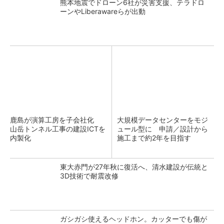
熊本地震でドローン6社が災害支援、テラドロ
ーンやLiberawareらが出動
鹿島が演算工房を子会社化
大規模データセンターをモジ
山岳トンネル工事の建設ICTを
ュール型に 申請／設計から
内製化
施工まで約2年を目指す
東大赤門が27年秋に復活へ、清水建設が伝統と
3D技術で耐震改修
ガシガシ使えるヘッドホン。カッターでも傷が