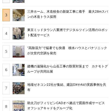
三井ホーム、木造校舎の新築工事に着手 最大28mスパ
ンの木造トラス採用
東京ミッドタウン八重洲でデジタルツイン活用のロボッ
ト配送サービス
“高除湿力”で猛暑でも快適 積水ハウスとパナソニック
が次世代空調を発売
建機の遠隔化から山岳工事の獣害対策まで カナモトグ
ループが共同出展
地場ゼネコン22社が集結、建設DXやAIの実践事例を共
有
助太刀がフィリピンCADオペ拠点で図面作成サービス
オフショアキャドをグループ化