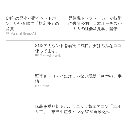
64年の歴史が宿るヘッドホ
昇降機トップメーカーが技術
ン、いい意味で「想定外」の
の裏側公開 日本オーチスが
音質
「大人の社会科見学」開催
PR(Marshall Group AB)
SNSアカウントを着実に成長。実はみんなココ
使ってます。
PR(Dreaw合同会社)
堅牢さ・コスパだけじゃない最新「arrows」事
情
PR(arrows)
猛暑を乗り切るパナソニック製エアコン「エオ
リア」 草津生産ラインを50％自動化へ