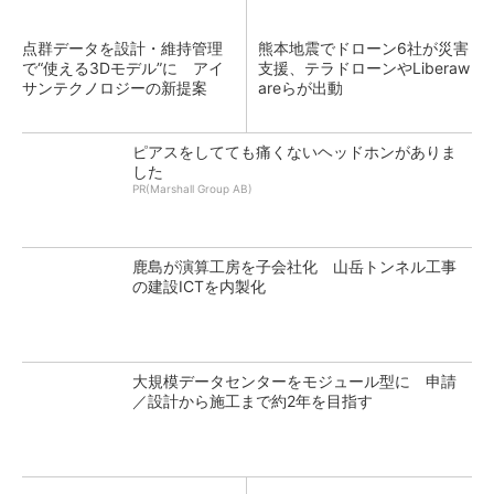
点群データを設計・維持管理
熊本地震でドローン6社が災害
で“使える3Dモデル”に アイ
支援、テラドローンやLiberaw
サンテクノロジーの新提案
areらが出動
ピアスをしてても痛くないヘッドホンがありま
した
PR(Marshall Group AB)
鹿島が演算工房を子会社化 山岳トンネル工事
の建設ICTを内製化
大規模データセンターをモジュール型に 申請
／設計から施工まで約2年を目指す