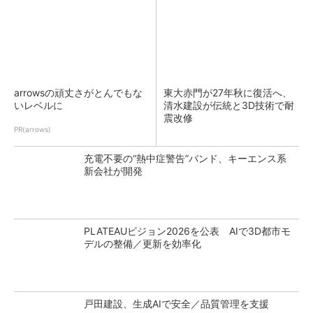
arrowsの頑丈さがとんでもな
東大赤門が27年秋に復活へ、
いレベルに
清水建設が伝統と3D技術で耐
震改修
PR(arrows)
充電不要の“熱中症警告”バンド、キーエンス系
新会社が開発
PLATEAUビジョン2026を公表 AIで3D都市モ
デルの整備／更新を効率化
戸田建設、生成AIで安全／品質管理を支援