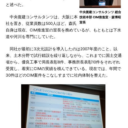
と述べた。
中央復建コンサルタンツ 総合
中央復建コンサルタンツは、大阪に本
技術本部 CIM推進室・森博昭
室長
社を置き、従業員数は500人ほど。森氏
自身は現在、CIM推進室の室長を務めているが、もともとは下水
道や河川を専門にしていた。
同社が最初に3次元設計を導入したのは2007年度のこと。以
来、土木分野で試行錯誤を繰り返しながら、これまでに国土交通
省から、優良工事で局長表彰8件、事務所長表彰10件をそれぞれ
受賞し、着実にCIMの実績を積んできている。現在では、年間で
30件ほどのCIM案件をこなしすまでに社内体制を整えた。