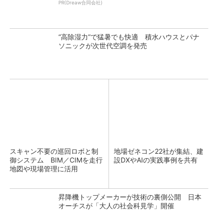
PR(Dreaw合同会社)
“高除湿力”で猛暑でも快適 積水ハウスとパナ
ソニックが次世代空調を発売
スキャン不要の巡回ロボと制
地場ゼネコン22社が集結、建
御システム BIM／CIMを走行
設DXやAIの実践事例を共有
地図や現場管理に活用
昇降機トップメーカーが技術の裏側公開 日本
オーチスが「大人の社会科見学」開催