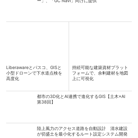
ー」、「GC Navi」向けに提供
Liberawareとパスコ、GISと
持続可能な建築資材プラット
小型ドローンで下水道点検を
フォームで、余剰建材を地図
高度化
上に可視化
都市の3D化とAI連携で進化するGIS【土木×AI
第38回】
陸上風力のアクセス道路を自動設計 清水建設
が切盛土を最小化するルート設定システム開発