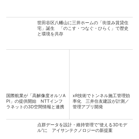
世田谷区八幡山に三井ホームの「街並み賃貸住
宅」誕生 「のこす・つなぐ・ひらく」で歴史
と環境を共存
国際航業が「高解像度オルソA
xR技術でトンネル施工管理効
PI」の提供開始 NTTインフ
率化 三井住友建設が計測／
ラネットの3D空間情報と連携
管理アプリ開発
点群データを設計・維持管理で“使える3Dモデ
ル”に アイサンテクノロジーの新提案