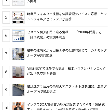
ム開発
建機用フィルター技術を体調管理デバイスに応用、ヤマ
シンフィルタとミツフジが提携
ゼネコン積算部門に迫る危機！ 「2030年問題」と
「隠れ残業」の実態を調査
建機の遠隔化から山岳工事の獣害対策まで カナモトグ
ループが共同出展
“高除湿力”で猛暑でも快適 積水ハウスとパナソニック
が次世代空調を発売
建設廃プラ活用の高耐久アスファルト舗装開発、鹿島グ
ループ内で資源循環
インフラDX大賞受賞の地方建設業でもできる「遠隔施
工」、奈良のゼネコンが独自装置とStarlinkで実現