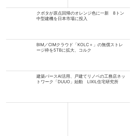
クボタが原点回帰のオレンジ色に一新 8トン
中型建機を日本市場に投入
BIM／CIMクラウド「KOLC＋」の無償ストレ
ージ枠を5TBに拡大、コルク
建築パースAI活用、戸建てリノベの工務店ネッ
トワーク「DUUO」始動 LIXIL住宅研究所