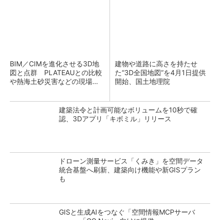
BIM／CIMを進化させる3D地
建物や道路に高さを持たせ
図と点群 PLATEAUとの比較
た“3D全国地図”を4月1日提供
や熱海土砂災害などの現場事
開始、国土地理院
例
建築法令と計画可能なボリュームを10秒で確
認、3Dアプリ「キボミル」リリース
ドローン測量サービス「くみき」を空間データ
統合基盤へ刷新、建築向け機能や新GISプラン
も
GISと生成AIをつなぐ「空間情報MCPサーバ