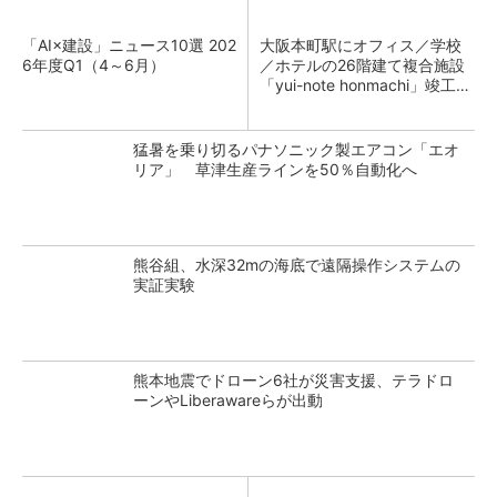
「AI×建設」ニュース10選 202
大阪本町駅にオフィス／学校
6年度Q1（4～6月）
／ホテルの26階建て複合施設
「yui-note honmachi」竣工、
大成建設
猛暑を乗り切るパナソニック製エアコン「エオ
リア」 草津生産ラインを50％自動化へ
熊谷組、水深32mの海底で遠隔操作システムの
実証実験
熊本地震でドローン6社が災害支援、テラドロ
ーンやLiberawareらが出動