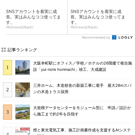
SNSアカウントを着実に成
SNSアカウントを着実に成
長。実はみんなココ使ってま
長。実はみんなココ使ってま
す。
す。
PR(Dreaw合同会社)
PR(Dreaw合同会社)
Recommended by
記事ランキング
大阪本町駅にオフィス／学校／ホテルの26階建て複合施
設「yui-note honmachi」竣工、大成建設
三井ホーム、木造校舎の新築工事に着手 最大28mスパ
ンの木造トラス採用
大規模データセンターをモジュール型に 申請／設計か
ら施工まで約2年を目指す
燈と東光電気工事、施工計画書作成を支援するAIシステ