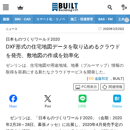
建築
BIM・CAD
スマート化・リノベ
施工・現場管理
BAS・FM
土木
ニュース
2020年3月25日
日本ものづくりワールド2020
DXF形式の住宅地図データを取り込めるクラウド
を発売、敷地図の作成を効率化
ゼンリンは、住宅地図や用途地域、地番（ブルーマップ）情報の
取得を容易にする新たなクラウドサービスを開発した。
[
遠藤和宏
，BUILT]
PC用表示
関連情報
Share
Post
LINE
Hatena
ゼンリンは、「日本ものづくりワールド2020」（会期：2020
年2月26～28日、幕張メッセ）に出展し、2020年4月発売予定の