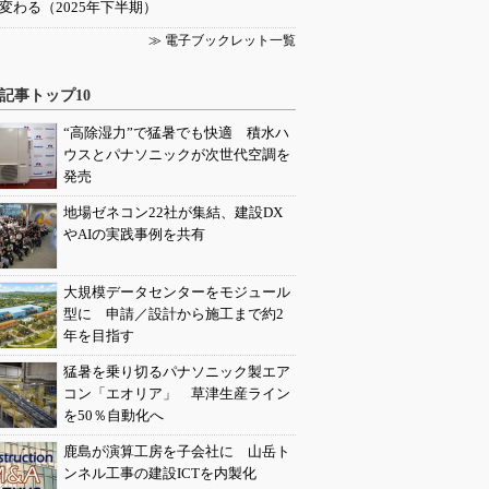
変わる（2025年下半期）
≫ 電子ブックレット一覧
記事トップ10
“高除湿力”で猛暑でも快適 積水ハ
ウスとパナソニックが次世代空調を
発売
地場ゼネコン22社が集結、建設DX
やAIの実践事例を共有
大規模データセンターをモジュール
型に 申請／設計から施工まで約2
年を目指す
猛暑を乗り切るパナソニック製エア
コン「エオリア」 草津生産ライン
を50％自動化へ
鹿島が演算工房を子会社に 山岳ト
ンネル工事の建設ICTを内製化