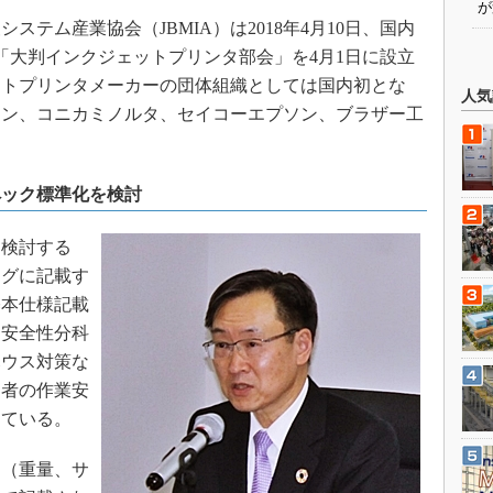
が
テム産業協会（JBMIA）は2018年4月10日、国内
「大判インクジェットプリンタ部会」を4月1日に設立
ットプリンタメーカーの団体組織としては国内初とな
人気
ノン、コニカミノルタ、セイコーエプソン、ブラザー工
ペック標準化を検討
検討する
ログに記載す
基本仕様記載
・安全性分科
ハウス対策な
働者の作業安
している。
（重量、サ