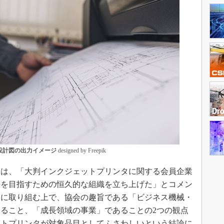
設計図の出力イメージ
designed by Freepik
Aは、「大判インクジェットプリンタに関する会員企業
決を目指すための恒久的な組織を立ち上げた」とコメン
大に取り組む上で、協会の趣旨である「ビジネス機械・
ること、「成長領域の事業」であることの2つの観点
ットプリンタが対象品目としてふさわしいという結論に