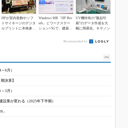
HPが室内装飾やソフ
Windows MR「HP Rev
UV機特有の“隆起印
トサイネージのデジタ
erb」とワークステー
刷”のデータ作成を大
ルプリントに本格参
ション×5Gで、建築／
幅に簡易化、キヤノン
入、HP Stitch...
土...
Recommended by
PR
4～6月）
月期決算】
1～3月）
建設業が変わる（2025年下半期）
26」