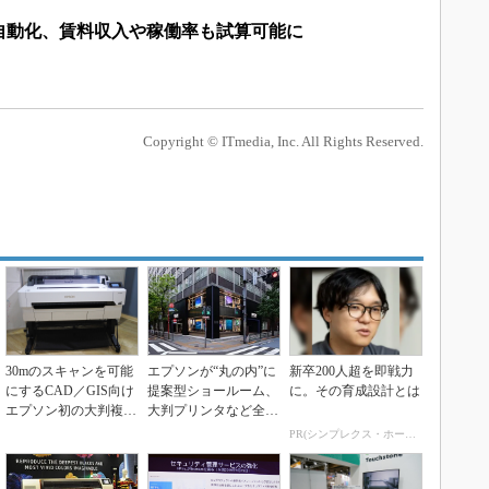
自動化、賃料収入や稼働率も試算可能に
Copyright © ITmedia, Inc. All Rights Reserved.
30mのスキャンを可能
エプソンが“丸の内”に
新卒200人超を即戦力
にするCAD／GIS向け
提案型ショールーム、
に。その育成設計とは
エプソン初の大判複合
大判プリンタなど全製
機
品を集結
PR(シンプレクス・ホールディングス)