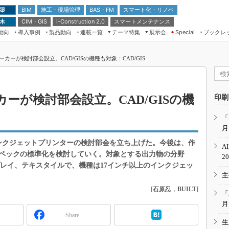
 築
施工・現場管理
BAS・FM
スマート化・リノベ
BIM
 木
CIM・GIS
スマートメンテナンス
i-Construction 2.0
動向
導入事例
製品動向
連載一覧
テーマ特集
展示会
ブックレ
Special
建設Tech NEXT BREAK
メンテナンス・レジリエンス
TOKYO2026
カーが検討部会設立。CAD/GISの機種も対象：CAD/GIS
ドローンがもたらす建設業界の“ゲー
第8回 国際 建設・測量展
ムチェンジ” Ver.2.0
（CSPI2026）
脱3Kから新3Kへ導く建設×IT
第10回 JAPAN BUILD TOKYO－建
ーが検討部会設立。CAD/GISの機
印刷
築・土木・不動産の先端技術展－
“Society5.0”時代のスマートビル
Japan Drone 2023
VR／ARが描くモノづくりのミライ
「
月
メンテナンス・レジリエンスOSAKA
2020
ンクジェットプリンターの検討部会を立ち上げた。今後は、作
A
日本 ものづくりワールド 2020
ペックの標準化を検討していく。対象とする出力物の分野
2
スプレイ、テキスタイルで、機種は17インチ以上のインクジェッ
メンテナンス・レジリエンスTOKYO
主
2019
[
石原忍
，
BUILT
]
IGAS2018
「
月
Share
生