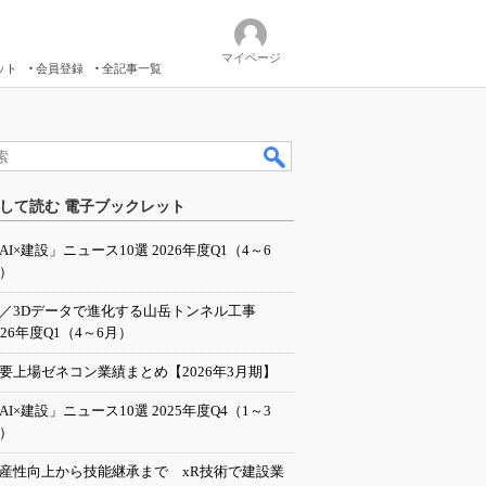
マイページ
ット
会員登録
全記事一覧
して読む 電子ブックレット
AI×建設」ニュース10選 2026年度Q1（4～6
）
I／3Dデータで進化する山岳トンネル工事
026年度Q1（4～6月）
要上場ゼネコン業績まとめ【2026年3月期】
AI×建設」ニュース10選 2025年度Q4（1～3
）
産性向上から技能継承まで xR技術で建設業