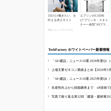
1日だけ働きたい、を
エプソンのCAD向
叶える求人サイト
け“プリンタ・スキャ
ナー一体型”A0プラス
機、0.88m2の省...
PR(ショットワークス)
TechFactory ホワイトペーパー新着情報
「AI×建設」ニュース10選 2026年度Q1（
上場主要ゼネコン業績まとめ【2026年3
「AI×建設」ニュース10選 2025年度Q4（
生産性向上から技能継承まで xR技術で
写真で振り返る第32回「建築・建材展20