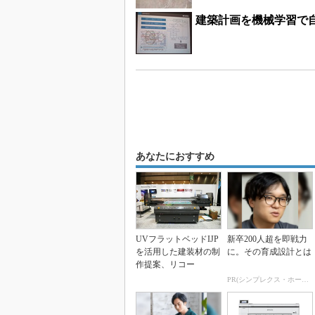
建築計画を機械学習で
あなたにおすすめ
UVフラットベッドIJP
新卒200人超を即戦力
を活用した建装材の制
に。その育成設計とは
作提案、リコー
PR(シンプレクス・ホールディングス)