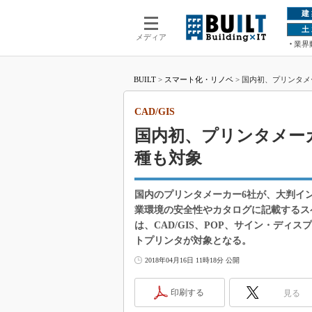
建
土
メディア
業界
BUILT
>
スマート化・リノベ
>
国内初、プリンタメー
CAD/GIS
国内初、プリンタメーカ
種も対象
国内のプリンタメーカー6社が、大判イ
業環境の安全性やカタログに記載するス
は、CAD/GIS、POP、サイン・ディ
トプリンタが対象となる。
2018年04月16日 11時18分 公開
印刷する
見る