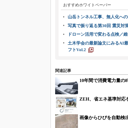
おすすめホワイトペーパー
山岳トンネル工事、無人化への挑
写真で振り返る第30回 震災対
ドローン活用で変わる点検／維持
土木学会の最新論文にみるAI最
フトVol.2
関連記事
10年間で消費電力量の
ZEH、省エネ基準対応
画像からひびを自動検