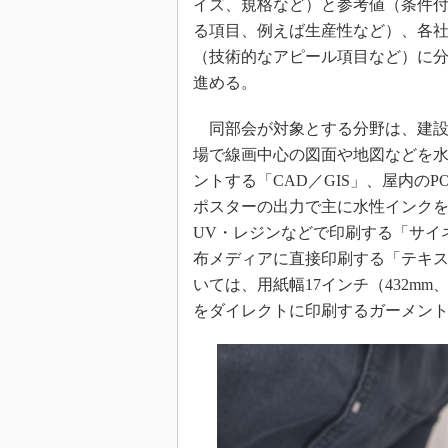
イズ、規格など）と参考値（条件
る項目、例えば生産性など）、各
（技術的なアピール項目など）に
進める。
同部会が対象とする分野は、建設
場で線画中心の図面や地図などを
ントする「CAD／GIS」、屋内のP
ポスターの出力で主に水性インク
UV・レジンなどで印刷する「サイネ
布メディアに直接印刷する「テキス
いては、用紙幅17インチ（432m
をダイレクトに印刷するガーメント