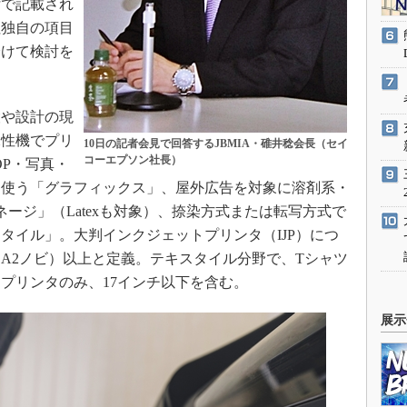
付で記載され
社独自の項目
分けて検討を
や設計の現
水性機でプリ
10日の記者会見で回答するJBMIA・碓井稔会長（セイ
コーエプソン社長）
OP・写真・
を使う「グラフィックス」、屋外広告を対象に溶剤系・
ージ」（Latexも対象）、捺染方式または転写方式で
タイル」。大判インクジェットプリンタ（IJP）につ
m、A2ノビ）以上と定義。テキスタイル分野で、Tシャツ
プリンタのみ、17インチ以下を含む。
展示