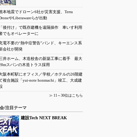
熊本地震でドローン6社が災害支援、Terra
DroneやLiberawareらが出動
「後付け」で既存建機を遠隔操作 車いす利用
者でもオペレーターに
充電不要の“熱中症警告”バンド、キーエンス系
新会社が開発
三井ホーム、木造校舎の新築工事に着手 最大
28mスパンの木造トラス採用
大阪本町駅にオフィス／学校／ホテルの26階建
て複合施設「yui-note honmachi」竣工、大成建
設
≫
11～30位はこちら
会/注目テーマ
建設Tech NEXT BREAK