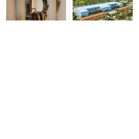
64年の歴史が宿るヘッドホ
大規模データセンターをモジ
ン、いい意味で「想定外」の
ュール型に 申請／設計から
音質
施工まで約2年を目指す
PR(Marshall Group AB)
SNSアカウントを着実に成長。実はみんなココ
使ってます。
PR(Dreaw合同会社)
SNSアカウントを着実に成長。実はみんなココ
使ってます。
PR(Dreaw合同会社)
“高除湿力”で猛暑でも快適 積水ハウスとパナ
ソニックが次世代空調を発売