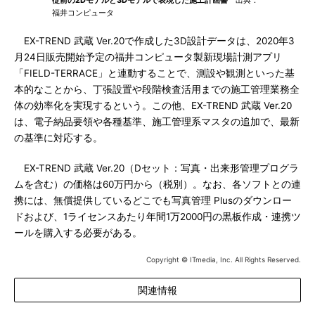
従前の2Dモデルと3Dモデルで表現した施工計画書
出典：
福井コンピュータ
EX-TREND 武蔵 Ver.20で作成した3D設計データは、2020年3
月24日販売開始予定の福井コンピュータ製新現場計測アプリ
「FIELD-TERRACE」と連動することで、測設や観測といった基
本的なことから、丁張設置や段階検査活用までの施工管理業務全
体の効率化を実現するという。この他、EX-TREND 武蔵 Ver.20
は、電子納品要領や各種基準、施工管理系マスタの追加で、最新
の基準に対応する。
EX-TREND 武蔵 Ver.20（Dセット：写真・出来形管理プログラ
ムを含む）の価格は60万円から（税別）。なお、各ソフトとの連
携には、無償提供しているどこでも写真管理 Plusのダウンロー
ドおよび、1ライセンスあたり年間1万2000円の黒板作成・連携ツ
ールを購入する必要がある。
Copyright © ITmedia, Inc. All Rights Reserved.
関連情報