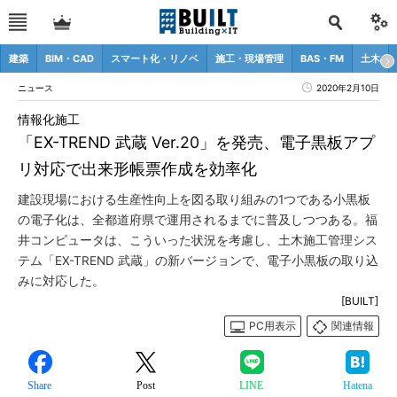
建築
BIM・CAD
スマート化・リノベ
施工・現場管理
BAS・FM
土木
ニュース
2020年2月10日
情報化施工
「EX-TREND 武蔵 Ver.20」を発売、電子黒板アプ
リ対応で出来形帳票作成を効率化
建設現場における生産性向上を図る取り組みの1つである小黒板
の電子化は、全都道府県で運用されるまでに普及しつつある。福
井コンピュータは、こういった状況を考慮し、土木施工管理シス
テム「EX-TREND 武蔵」の新バージョンで、電子小黒板の取り込
みに対応した。
[BUILT]
PC用表示
関連情報
Share
Post
LINE
Hatena