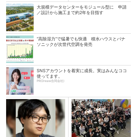
大規模データセンターをモジュール型に 申請
／設計から施工まで約2年を目指す
“高除湿力”で猛暑でも快適 積水ハウスとパナ
ソニックが次世代空調を発売
SNSアカウントを着実に成長。実はみんなココ
使ってます。
PR(Dreaw合同会社)