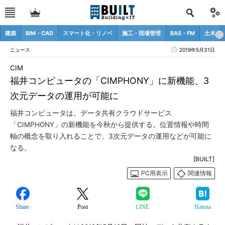
建築
BIM・CAD
スマート化・リノベ
施工・現場管理
BAS・FM
土木
ニュース
2019年5月31日
CIM
福井コンピュータの「CIMPHONY」に新機能、3
次元データの運用が可能に
福井コンピュータは、データ共有クラウドサービス
「CIMPHONY」の新機能を今秋から提供する。位置情報や時間
軸の概念を取り入れることで、3次元データの運用などが可能に
なる。
[BUILT]
PC用表示
関連情報
Share
Post
LINE
Hatena