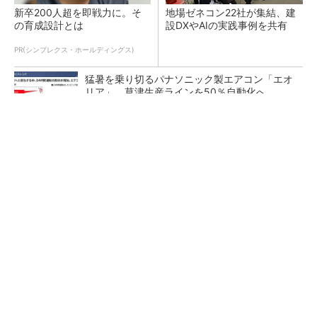
新卒200人超を即戦力に。そ
地場ゼネコン22社が集結、建
の育成設計とは
設DXやAIの実践事例を共有
PR(シンプレクス・ホールディングス)
猛暑を乗り切るパナソニック製エアコン「エオ
リア」 草津生産ラインを50％自動化へ
熊本地震でドローン6社が災害支援、テラドロ
ーンやLiberawareらが出動
鹿島が演算工房を子会社化 山岳トンネル工事
の建設ICTを内製化