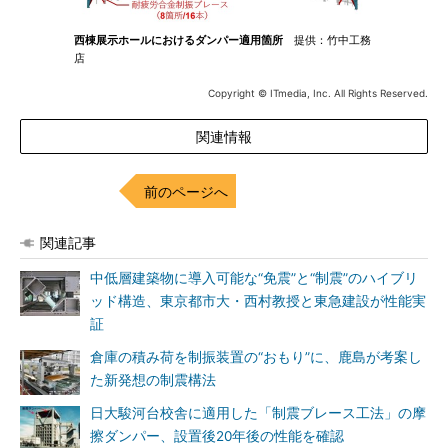
西棟展示ホールにおけるダンパー適用箇所
提供：竹中工務
店
Copyright © ITmedia, Inc. All Rights Reserved.
関連情報
前のページへ
関連記事
中低層建築物に導入可能な“免震”と“制震”のハイブリ
ッド構造、東京都市大・西村教授と東急建設が性能実
証
倉庫の積み荷を制振装置の“おもり”に、鹿島が考案し
た新発想の制震構法
日大駿河台校舎に適用した「制震ブレース工法」の摩
擦ダンパー、設置後20年後の性能を確認