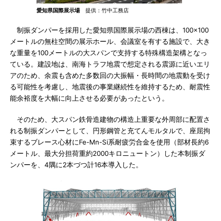
愛知県国際展示場
提供：竹中工務店
制振ダンパーを採用した愛知県国際展示場の西棟は、100×100
メートルの無柱空間の展示ホール、会議室を有する施設で、大き
な重量を100メートルの大スパンで支持する特殊構造架構となっ
ている。建設地は、南海トラフ地震で想定される震源に近いエリ
アのため、余震も含めた多数回の大振幅・長時間の地震動を受け
る可能性を考慮し、地震後の事業継続性を維持するため、耐震性
能余裕度を大幅に向上させる必要があったという。
そのため、大スパン鉄骨造建物の構造上重要な外周部に配置さ
れる制振ダンパーとして、円形鋼管と充てんモルタルで、座屈拘
束するブレース心材にFe-Mn-Si系耐疲労合金を使用（部材長約6
メートル、最大分担荷重約2000キロニュートン）した本制振ダ
ンパーを、4隅に2本づつ計16本導入した。