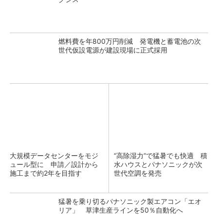
燃料費を年800万円削減 発電機と蓄電池の次
世代仮設電源が建設現場に正式採用
大規模データセンターをモジ
“高除湿力”で猛暑でも快適 積
ュール型に 申請／設計から
水ハウスとパナソニックが次
施工まで約2年を目指す
世代空調を発売
猛暑を乗り切るパナソニック製エアコン「エオ
リア」 草津生産ラインを50％自動化へ