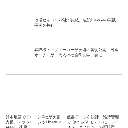
地場ゼネコン22社が集結、建設DXやAIの実践
事例を共有
昇降機トップメーカーが技術の裏側公開 日本
オーチスが「大人の社会科見学」開催
熊本地震でドローン6社が災害
点群データを設計・維持管理
支援、テラドローンやLiberaw
で“使える3Dモデル”に アイ
areらが出動
サンテクノロジーの新提案