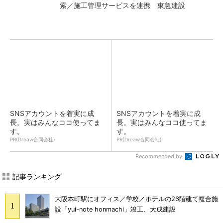
索／施工管理サービスを連携 東急建設
SNSアカウントを着実に成
SNSアカウントを着実に成
長。実はみんなココ使ってま
長。実はみんなココ使ってま
す。
す。
PR(Dreaw合同会社)
PR(Dreaw合同会社)
Recommended by
記事ランキング
大阪本町駅にオフィス／学校／ホテルの26階建て複合施
設「yui-note honmachi」竣工、大成建設