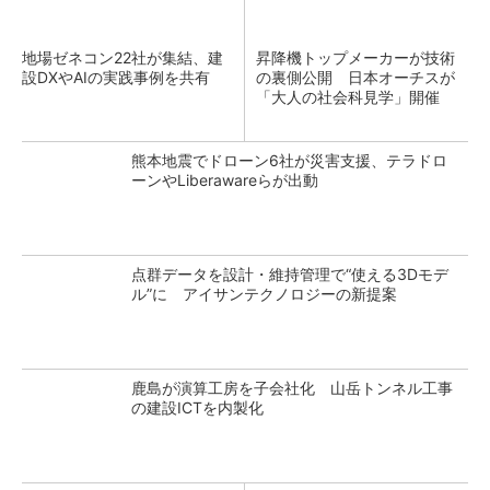
地場ゼネコン22社が集結、建
昇降機トップメーカーが技術
設DXやAIの実践事例を共有
の裏側公開 日本オーチスが
「大人の社会科見学」開催
熊本地震でドローン6社が災害支援、テラドロ
ーンやLiberawareらが出動
点群データを設計・維持管理で“使える3Dモデ
ル”に アイサンテクノロジーの新提案
鹿島が演算工房を子会社化 山岳トンネル工事
の建設ICTを内製化