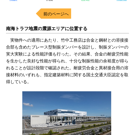
前のページへ
南海トラフ地震の震源エリアに位置する
実物件への適用にあたり、竹中工務店は合金と鋼材との溶接接
合部も含めたブレース型制振ダンパーを設計し、制振ダンパーの
実大実験による性能評価も行った。その結果、合金の耐疲労性能
を生かした良好な性能が得られ、十分な制振性能の余裕度が得ら
れることが設計段階で確認された。耐疲労合金と異材接合用の溶
接材料のいずれも、指定建築材料に関する国土交通大臣認定を取
得している。