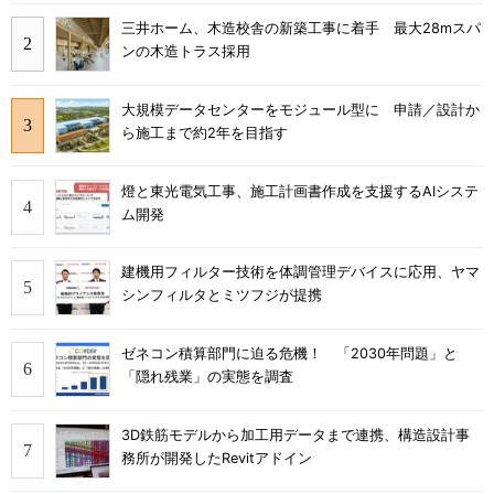
三井ホーム、木造校舎の新築工事に着手 最大28mスパ
ンの木造トラス採用
大規模データセンターをモジュール型に 申請／設計か
ら施工まで約2年を目指す
燈と東光電気工事、施工計画書作成を支援するAIシステ
ム開発
建機用フィルター技術を体調管理デバイスに応用、ヤマ
シンフィルタとミツフジが提携
ゼネコン積算部門に迫る危機！ 「2030年問題」と
「隠れ残業」の実態を調査
3D鉄筋モデルから加工用データまで連携、構造設計事
務所が開発したRevitアドイン