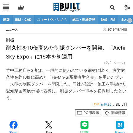
建築
BIM・CAD
スマート化・リノベ
施工・現場管理
BAS・FM
土木
ニュース
2019年9月4日
制振
耐久性を10倍高めた制振ダンパーを開発、「Aichi
Sky Expo」に16本を初適用
（2/2 ページ）
竹中工務店ら3者は、一般的に使われている鋼材に比べ、疲労耐
久性を約10倍に高めた「Fe-Mn-Si系耐疲労合金」を用いたブレ
ース型の制振ダンパーを開発した。同社が設計・施工を手掛けた
愛知県国際展示場の西棟に、制振ダンパー16本を初採用したとい
う。
[
石原忍
，BUILT]
PC用表示
関連情報
Share
Post
LINE
Hatena