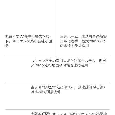
充電不要の“熱中症警告”バン
三井ホーム、木造校舎の新築
ド、キーエンス系新会社が開
工事に着手 最大28mスパン
発
の木造トラス採用
スキャン不要の巡回ロボと制御システム BIM
／CIMを走行地図や現場管理に活用
東大赤門が27年秋に復活へ、清水建設が伝統と
3D技術で耐震改修
大阪本町駅にオフィス／学校／ホテルの26階建