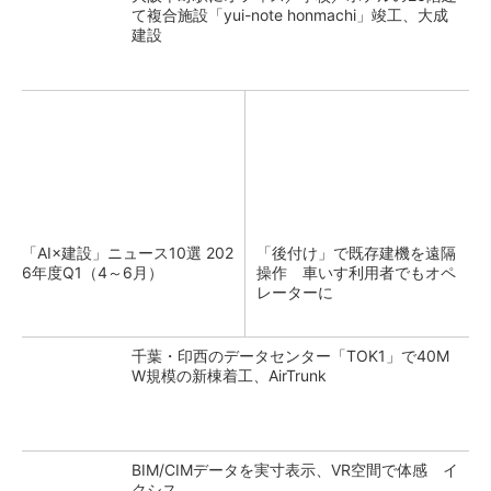
て複合施設「yui-note honmachi」竣工、大成
建設
「AI×建設」ニュース10選 202
「後付け」で既存建機を遠隔
6年度Q1（4～6月）
操作 車いす利用者でもオペ
レーターに
千葉・印西のデータセンター「TOK1」で40M
W規模の新棟着工、AirTrunk
BIM/CIMデータを実寸表示、VR空間で体感 イ
クシス