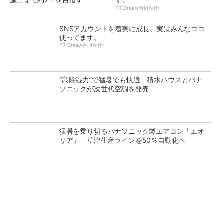
PR(Dreaw合同会社)
SNSアカウントを着実に成長。実はみんなココ
使ってます。
PR(Dreaw合同会社)
“高除湿力”で猛暑でも快適 積水ハウスとパナ
ソニックが次世代空調を発売
猛暑を乗り切るパナソニック製エアコン「エオ
リア」 草津生産ラインを50％自動化へ