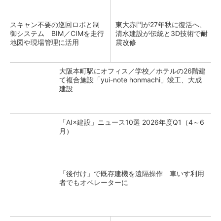
スキャン不要の巡回ロボと制
東大赤門が27年秋に復活へ、
御システム BIM／CIMを走行
清水建設が伝統と3D技術で耐
地図や現場管理に活用
震改修
大阪本町駅にオフィス／学校／ホテルの26階建
て複合施設「yui-note honmachi」竣工、大成
建設
「AI×建設」ニュース10選 2026年度Q1（4～6
月）
「後付け」で既存建機を遠隔操作 車いす利用
者でもオペレーターに