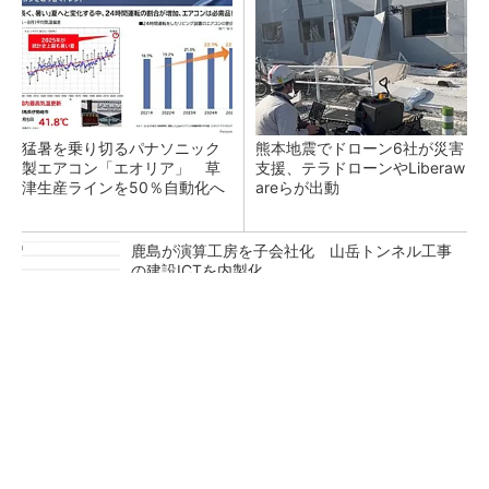
猛暑を乗り切るパナソニック
熊本地震でドローン6社が災害
製エアコン「エオリア」 草
支援、テラドローンやLiberaw
津生産ラインを50％自動化へ
areらが出動
鹿島が演算工房を子会社化 山岳トンネル工事
の建設ICTを内製化
充電不要の“熱中症警告”バンド、キーエンス系
新会社が開発
昇降機トップメーカーが技術の裏側公開 日本