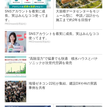
SNSアカウントを着実に成
大規模データセンターをモジ
長。実はみんなココ使ってま
ュール型に 申請／設計から
す。
施工まで約2年を目指す
PR(Dreaw合同会社)
SNSアカウントを着実に成長。実はみんなココ
使ってます。
PR(Dreaw合同会社)
“高除湿力”で猛暑でも快適 積水ハウスとパナ
ソニックが次世代空調を発売
地場ゼネコン22社が集結、建設DXやAIの実践
事例を共有