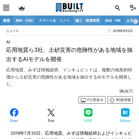
建築
BIM・CAD
スマート化・リノベ
施工・現場管理
BAS・FM
土木
ニュース
2019年9月2日
AI
応用地質ら3社、土砂災害の危険性がある地域を抽
出するAIモデルを開発
応用地質、みずほ情報総研、インキュビットは、複数の地形的特
徴から土砂災害の危険性がある地域を抽出するAIモデルを開発し
た。
[BUILT]
PC用表示
関連情報
Share
Post
LINE
Hatena
2019年7月30日、応用地質、みずほ情報総研およびインキュビ