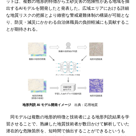
ットは、複数の地形的特徴から土砂災害の危険性がある地域を抽
出するAIモデルを開発したと発表した。広域エリアにおける詳細
な地質リスクの把握とより緻密な警戒避難体制の構築が可能とな
り、防災・減災にかかわる自治体職員の負担軽減にも貢献するこ
とが期待される。
地形判読 AI モデル開発イメージ
出典：応用地質
同モデルは複数の地形的特徴と技術者による地形判読結果を学
習させることで、熟練した地質技術者が数日かけて解析していた
潜在的な危険箇所を、短時間で抽出することができるというも