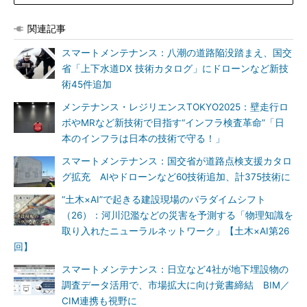
関連記事
スマートメンテナンス：八潮の道路陥没踏まえ、国交
省「上下水道DX 技術カタログ」にドローンなど新技
術45件追加
メンテナンス・レジリエンスTOKYO2025：壁走行ロ
ボやMRなど新技術で目指す“インフラ検査革命”「日
本のインフラは日本の技術で守る！」
スマートメンテナンス：国交省が道路点検支援カタロ
グ拡充 AIやドローンなど60技術追加、計375技術に
“土木×AI”で起きる建設現場のパラダイムシフト
（26）：河川氾濫などの災害を予測する「物理知識を
取り入れたニューラルネットワーク」【土木×AI第26
回】
スマートメンテナンス：日立など4社が地下埋設物の
調査データ活用で、市場拡大に向け覚書締結 BIM／
CIM連携も視野に