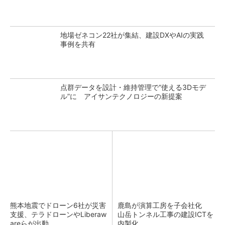
地場ゼネコン22社が集結、建設DXやAIの実践
事例を共有
点群データを設計・維持管理で“使える3Dモデ
ル”に アイサンテクノロジーの新提案
熊本地震でドローン6社が災害
鹿島が演算工房を子会社化
支援、テラドローンやLiberaw
山岳トンネル工事の建設ICTを
areらが出動
内製化