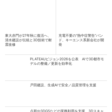
東大赤門が27年秋に復活へ、
充電不要の“熱中症警告”バン
清水建設が伝統と3D技術で耐
ド、キーエンス系新会社が開
震改修
発
PLATEAUビジョン2026を公表 AIで3D都市モ
デルの整備／更新を効率化
戸田建設、生成AIで安全／品質管理を支援
点群や3DGSなどの実務利用を支援、3Dスキャ