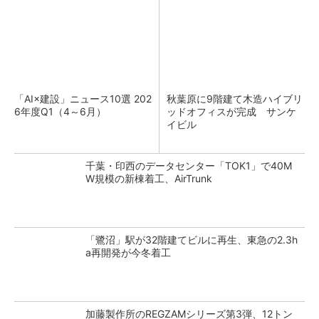
「AI×建設」ニュース10選 202
秋葉原に9階建て木造ハイブリ
6年度Q1（4～6月）
ッドオフィスが完成 サンケ
イビル
千葉・印西のデータセンター「TOK1」で40M
W規模の新棟着工、AirTrunk
「鷺沼」駅が32階建てビルに再生、東急の2.3h
a再開発が今冬着工
加藤製作所のREGZAMシリーズ第3弾、12トン