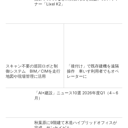
ナー「Lixel K2」
スキャン不要の巡回ロボと制
「後付け」で既存建機を遠隔
御システム BIM／CIMを走行
操作 車いす利用者でもオペ
地図や現場管理に活用
レーターに
「AI×建設」ニュース10選 2026年度Q1（4～6
月）
秋葉原に9階建て木造ハイブリッドオフィスが
完成 サンケイビル