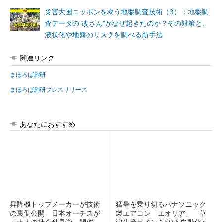
災害大国ニッポンを救う地盤調査技術（3）：地盤調
査データの“改ざん”がなぜ起きたのか？その対策と、
液状化や地盤のリスクを調べる新手法
関連リンク
まほろば創研
まほろば創研プレスリリース
あなたにおすすめ
昇降機トップメーカーが技術
猛暑を乗り切るパナソニック
の裏側公開 日本オーチスが
製エアコン「エオリア」 草
「大人の社会科見学」開催
津生産ラインを50％自動化へ