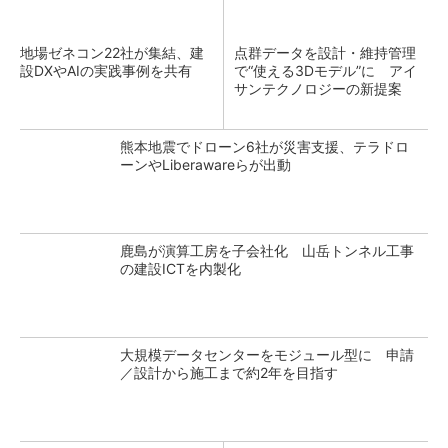
地場ゼネコン22社が集結、建
点群データを設計・維持管理
設DXやAIの実践事例を共有
で“使える3Dモデル”に アイ
サンテクノロジーの新提案
熊本地震でドローン6社が災害支援、テラドロ
ーンやLiberawareらが出動
鹿島が演算工房を子会社化 山岳トンネル工事
の建設ICTを内製化
大規模データセンターをモジュール型に 申請
／設計から施工まで約2年を目指す