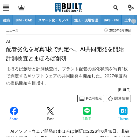
建築
BIM・CAD
スマート化・リノベ
施工・現場管理
BAS・FM
土木
ニュース
2026年6月19日
AI
配管劣化を写真1枚で判定へ、AI共同開発を開始
計測検査とまほろば創研
まほろば創研と計測検査は、プラント配管の劣化状態を写真1枚
で判定するAIソフトウェアの共同開発を開始した。2027年度内
の提供開始を目指す。
[BUILT]
PC用表示
関連情報
Share
Post
LINE
Hatena
AI／ソフトウェア開発のまほろば創研は2026年6月16日、非破