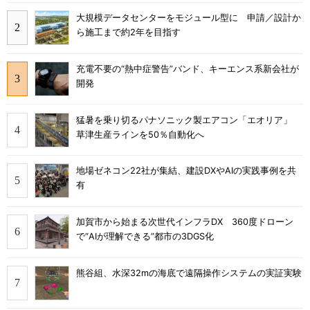
大規模データセンターをモジュール型に 申請／設計か
ら施工まで約2年を目指す
充電不要の“熱中症警告”バンド、キーエンス系新会社が
開発
猛暑を乗り切るパナソニック製エアコン「エオリア」
草津生産ラインを50％自動化へ
地場ゼネコン22社が集結、建設DXやAIの実践事例を共
有
加賀市から始まる次世代インフラDX 360度ドローン
で“AIが理解できる”都市の3DGS化
熊谷組、水深32mの海底で遠隔操作システムの実証実験