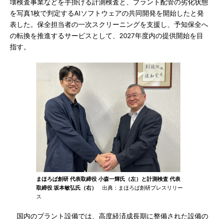
壊検査事業などを手掛ける計測検査と、プラント配管の劣化状態
を写真1枚で判定するAIソフトウェアの共同開発を開始したと発
表した。保全担当者の一次スクリーニングを支援し、予知保全へ
の転換を推進するサービスとして、2027年度内の提供開始を目
指す。
まほろば創研 代表取締役 小森一輝氏（左）と計測検査 代表
取締役 坂本敏弘氏（右）
出典：まほろば創研プレスリリー
ス
国内のプラント設備では、高度経済成長期に整備された設備の