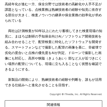
高経年化が進む一方、保全分野では技術者の高齢化や人手不足が
課題となっている。点検業務は熟練技術者の経験や知見に依存す
る部分が大きく、検査ノウハウの継承や保全業務の効率化が求め
られている
両社は計測検査が50年以上にわたり蓄積してきた検査現場の知
見に、まほろば創研の予知保全向けAI／ソフトウェア開発技術を
組み合わせることで、配管検査に特化したソフトウェアを開発す
る。スマートフォンなどで撮影した配管の画像を基に、非破壊で
劣化の度合いと点検の優先度をAIが判定。ドローンで撮影した画
像にも対応し、高所や狭隘（きょうあい）部など人が近づきにく
い場所の配管についても、現場に立ち入ることなく状態を確認で
きるようにする。
新製品の開発により、熟練技術者の経験や判断を、誰もが活用
できる仕組みへと進化させることを目指す。
Copyright © ITmedia, Inc. All Rights Reserved.
関連情報