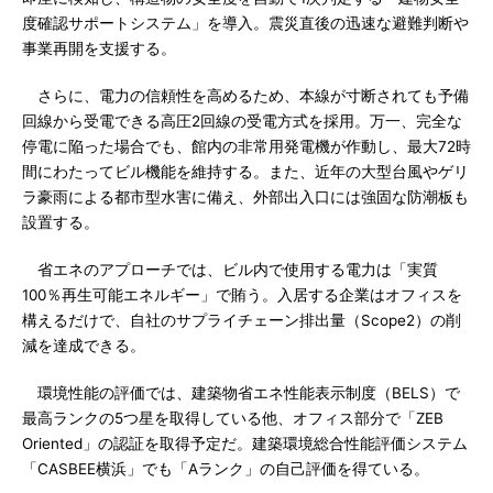
度確認サポートシステム」を導入。震災直後の迅速な避難判断や
事業再開を支援する。
さらに、電力の信頼性を高めるため、本線が寸断されても予備
回線から受電できる高圧2回線の受電方式を採用。万一、完全な
停電に陥った場合でも、館内の非常用発電機が作動し、最大72時
間にわたってビル機能を維持する。また、近年の大型台風やゲリ
ラ豪雨による都市型水害に備え、外部出入口には強固な防潮板も
設置する。
省エネのアプローチでは、ビル内で使用する電力は「実質
100％再生可能エネルギー」で賄う。入居する企業はオフィスを
構えるだけで、自社のサプライチェーン排出量（Scope2）の削
減を達成できる。
環境性能の評価では、建築物省エネ性能表示制度（BELS）で
最高ランクの5つ星を取得している他、オフィス部分で「ZEB
Oriented」の認証を取得予定だ。建築環境総合性能評価システム
「CASBEE横浜」でも「Aランク」の自己評価を得ている。