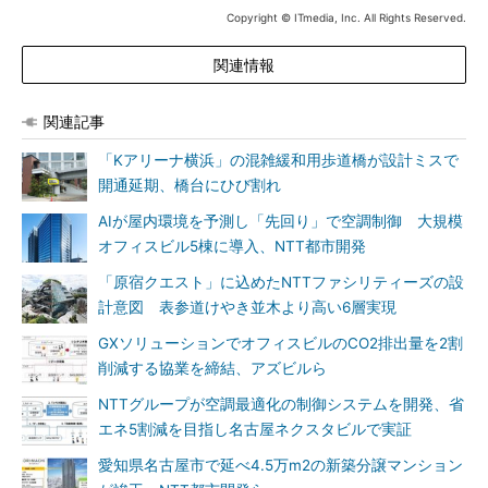
Copyright © ITmedia, Inc. All Rights Reserved.
関連情報
関連記事
「Kアリーナ横浜」の混雑緩和用歩道橋が設計ミスで
開通延期、橋台にひび割れ
AIが屋内環境を予測し「先回り」で空調制御 大規模
オフィスビル5棟に導入、NTT都市開発
「原宿クエスト」に込めたNTTファシリティーズの設
計意図 表参道けやき並木より高い6層実現
GXソリューションでオフィスビルのCO2排出量を2割
削減する協業を締結、アズビルら
NTTグループが空調最適化の制御システムを開発、省
エネ5割減を目指し名古屋ネクスタビルで実証
愛知県名古屋市で延べ4.5万m2の新築分譲マンション