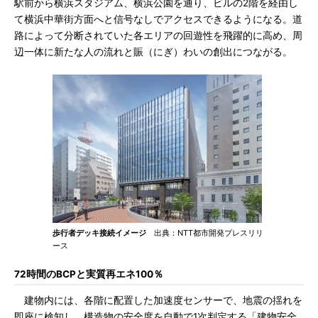
駅前から横浜スタジアム、横浜公園を通り、ビルの2階を経由し
て横浜中華街方面へと信号なしでアクセスできるようになる。道
路によって分断されていた各エリアの回遊性を飛躍的に高め、周
辺一体に新たな人の流れと賑（にぎ）わいの創出につながる。
歩行者デッキ接続イメージ
出典：NTT都市開発プレスリリ
ース
72時間のBCPと実質再エネ100％
建物内には、各階に配置した加速度センサーで、地震の揺れを
即座に検知し、構造物の安全度を自動で1次判定する「建物安全