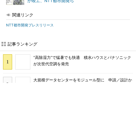
が竣工、NTT都市開発ら
関連リンク
NTT都市開発プレスリリース
記事ランキング
“高除湿力”で猛暑でも快適 積水ハウスとパナソニック
が次世代空調を発売
大規模データセンターをモジュール型に 申請／設計か
ら施工まで約2年を目指す
充電不要の“熱中症警告”バンド、キーエンス系新会社が
開発
地場ゼネコン22社が集結、建設DXやAIの実践事例を共
有