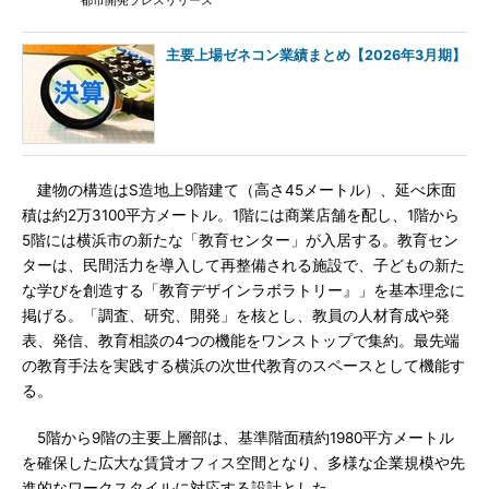
都市開発プレスリリース
主要上場ゼネコン業績まとめ【2026年3月期】
建物の構造はS造地上9階建て（高さ45メートル）、延べ床面
積は約2万3100平方メートル。1階には商業店舗を配し、1階から
5階には横浜市の新たな「教育センター」が入居する。教育セン
ターは、民間活力を導入して再整備される施設で、子どもの新た
な学びを創造する「教育デザインラボラトリー』」を基本理念に
掲げる。「調査、研究、開発」を核とし、教員の人材育成や発
表、発信、教育相談の4つの機能をワンストップで集約。最先端
の教育手法を実践する横浜の次世代教育のスペースとして機能す
る。
5階から9階の主要上層部は、基準階面積約1980平方メートル
を確保した広大な賃貸オフィス空間となり、多様な企業規模や先
進的なワークスタイルに対応する設計とした。