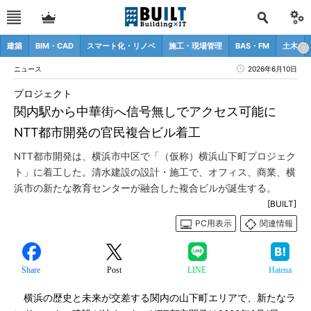
建築
BIM・CAD
スマート化・リノベ
施工・現場管理
BAS・FM
土木
ニュース
2026年6月10日
プロジェクト
関内駅から中華街へ信号無しでアクセス可能に
NTT都市開発の官民複合ビル着工
NTT都市開発は、横浜市中区で「（仮称）横浜山下町プロジェク
ト」に着工した。清水建設の設計・施工で、オフィス、商業、横
浜市の新たな教育センターが融合した複合ビルが誕生する。
[BUILT]
PC用表示
関連情報
Share
Post
LINE
Hatena
横浜の歴史と未来が交差する関内の山下町エリアで、新たなラ