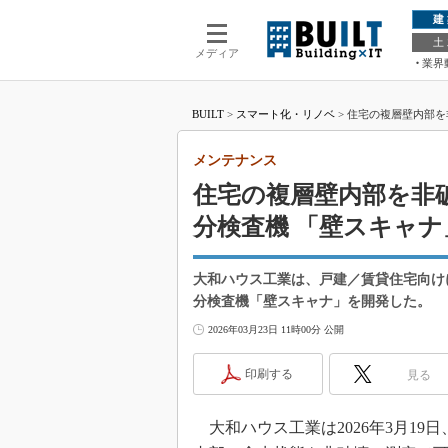
建
土
メディア
業界
BUILT
>
スマート化・リノベ
>
住宅の複層壁内部を
メンテナンス
住宅の複層壁内部を非
分検査機 「壁スキャナ
大和ハウス工業は、戸建／賃貸住宅向け
分検査機「壁スキャナ」を開発した。
2026年03月23日 11時00分 公開
印刷する
見る
大和ハウス工業は2026年3月1