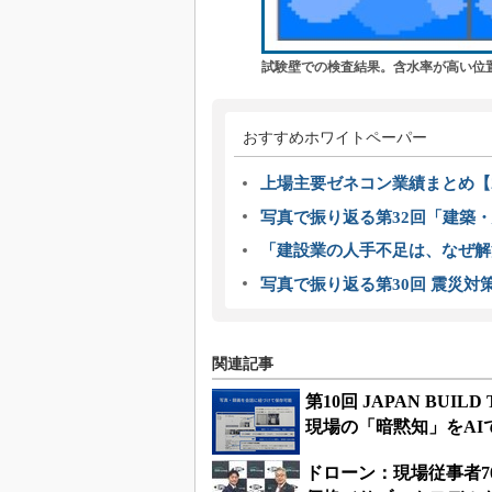
試験壁での検査結果。含水率が高い位
おすすめホワイトペーパー
上場主要ゼネコン業績まとめ【2
写真で振り返る第32回「建築・建
「建設業の人手不足は、なぜ解
写真で振り返る第30回 震災対
関連記事
第10回 JAPAN BU
現場の「暗黙知」をAI
ドローン：現場従事者7