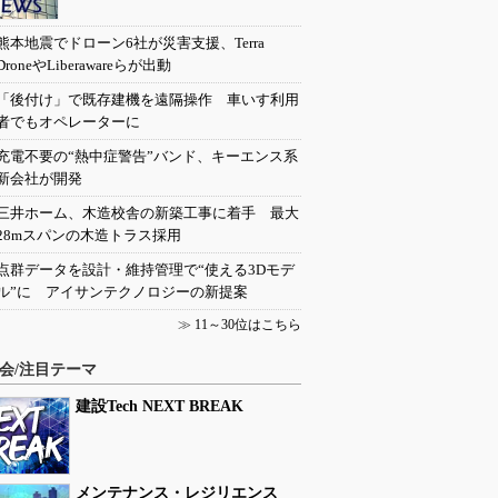
熊本地震でドローン6社が災害支援、Terra
DroneやLiberawareらが出動
「後付け」で既存建機を遠隔操作 車いす利用
者でもオペレーターに
充電不要の“熱中症警告”バンド、キーエンス系
新会社が開発
三井ホーム、木造校舎の新築工事に着手 最大
28mスパンの木造トラス採用
点群データを設計・維持管理で“使える3Dモデ
ル”に アイサンテクノロジーの新提案
≫
11～30位はこちら
会/注目テーマ
建設Tech NEXT BREAK
メンテナンス・レジリエンス