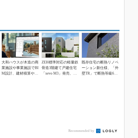
大和ハウスが木造の商
ZEH標準対応の軽量鉄
既存住宅の断熱リノベ
業施設や事業施設でBI
骨造3階建て戸建住宅
ーション新仕様、「外
M設計、建材積算や施
「xevo M3」発売、大
壁TR」で断熱等級6相
工シミュレーション...
和ハウス工業
当を実現 積水化学...
Recommended by