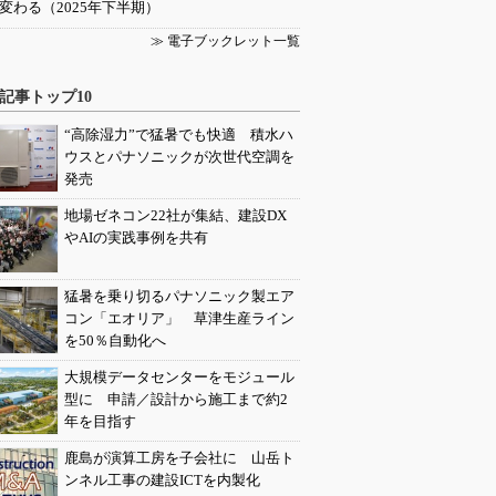
変わる（2025年下半期）
≫ 電子ブックレット一覧
記事トップ10
“高除湿力”で猛暑でも快適 積水ハ
ウスとパナソニックが次世代空調を
発売
地場ゼネコン22社が集結、建設DX
やAIの実践事例を共有
猛暑を乗り切るパナソニック製エア
コン「エオリア」 草津生産ライン
を50％自動化へ
大規模データセンターをモジュール
型に 申請／設計から施工まで約2
年を目指す
鹿島が演算工房を子会社に 山岳ト
ンネル工事の建設ICTを内製化