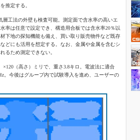
態を推定する。
気層工法の外壁も検査可能。測定面で含水率の高いエ
水率は任意で設定でき、構造用合板では含水率20％以
木材下地の探知機能も備え、買い取り販売物件など既存
認などにも活用を想定する。なお、金属や金属を含むシ
られるため測定できない。
）×120（高さ）ミリで、重さ3.8キロ。電波法に適合
2GHz。今後はグループ内で試験導入を進め、ユーザーの
。