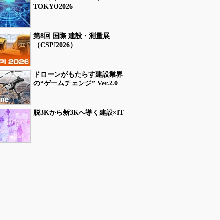
TOKYO2026
第8回 国際 建設・測量展
（CSPI2026）
ドローンがもたらす建設業界
の“ゲームチェンジ” Ver.2.0
脱3Kから新3Kへ導く建設×IT