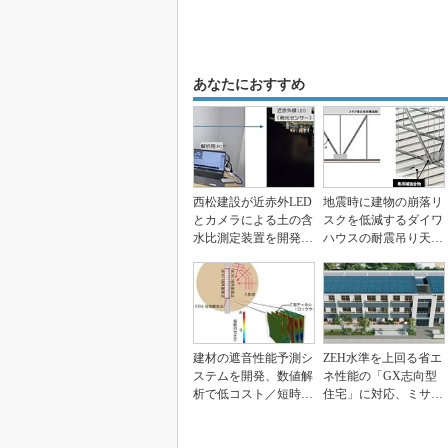
あなたにおすすめ
西松建設が近赤外LED
地震時に建物の崩落リ
とカメラによる土の含
スクを低減するダイワ
水比測定装置を開発、
ハウスの耐震吊り天井
測定時間を50％削...
「Dタフ天井」
建材の遮音性能予測シ
ZEH水準を上回る省エ
ステムを開発、数値解
ネ性能の「GX志向型
析で低コスト／短時間
住宅」に対応、ミサワ
／高精度に評価 大
ホーム
成...