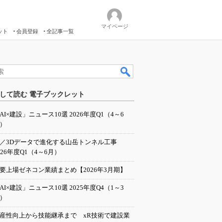
マイページ
ット
会員登録
全記事一覧
して読む 電子ブックレット
AI×建設」ニュース10選 2026年度Q1（4～6
）
I／3Dデータで進化する山岳トンネル工事
026年度Q1（4～6月）
要上場ゼネコン業績まとめ【2026年3月期】
AI×建設」ニュース10選 2025年度Q4（1～3
）
産性向上から技能継承まで xR技術で建設業