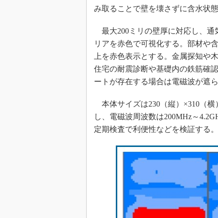
み取ることで壁を壊さずに含水状
最大200ミリの壁厚に対応し、通
リアを赤色で可視化する。部材や含
上を赤色表示とする。金属探知や
住宅の耐震診断や基礎内の鉄筋確
ートが存在する場合は電磁波が遮
本体サイズは230（縦）×310（横
し、電磁波周波数は200MHz～4.
定期検査で利便性などを検証する