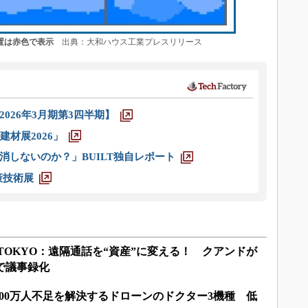
置は赤色で表示
出典：大和ハウス工業プレスリリース
026年3月期第3四半期】
材展2026」
消しないのか？」BUILT独自レポート
策技術展
ILD TOKYO：遠隔通話を“資産”に変える！ クアンドが
で議事録化
00万人不足を解決するドローンのドクター3機種 低