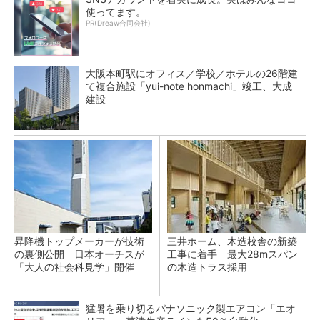
使ってます。
PR(Dreaw合同会社)
大阪本町駅にオフィス／学校／ホテルの26階建
て複合施設「yui-note honmachi」竣工、大成
建設
昇降機トップメーカーが技術
三井ホーム、木造校舎の新築
の裏側公開 日本オーチスが
工事に着手 最大28mスパン
「大人の社会科見学」開催
の木造トラス採用
猛暑を乗り切るパナソニック製エアコン「エオ