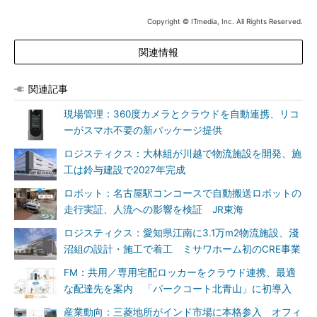
Copyright © ITmedia, Inc. All Rights Reserved.
関連情報
関連記事
現場管理：360度カメラとクラウドを自動連携、リコ
ーがスマホ不要の新パッケージ提供
ロジスティクス：大林組が川越で物流施設を開発、施
工は鈴与建設で2027年完成
ロボット：名古屋駅コンコースで自動搬送ロボットの
走行実証、人流への影響を検証 JR東海
ロジスティクス：愛知県江南に3.1万m2物流施設、淺
沼組の設計・施工で着工 ミサワホーム初のCRE事業
FM：共用／専用宅配ロッカーをクラウド連携、最適
な配達先を案内 「パークコート北青山」に初導入
産業動向：三菱地所がインド市場に本格参入 オフィ