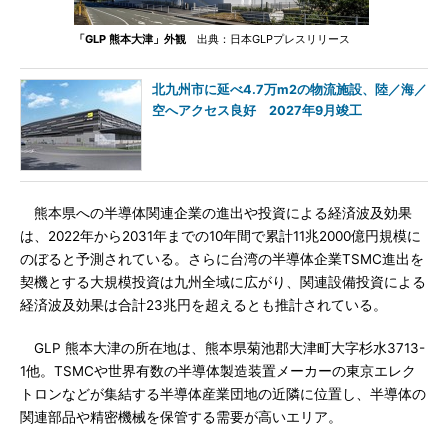
「GLP 熊本大津」外観
出典：日本GLPプレスリリース
北九州市に延べ4.7万m2の物流施設、陸／海／
空へアクセス良好 2027年9月竣工
熊本県への半導体関連企業の進出や投資による経済波及効果
は、2022年から2031年までの10年間で累計11兆2000億円規模に
のぼると予測されている。さらに台湾の半導体企業TSMC進出を
契機とする大規模投資は九州全域に広がり、関連設備投資による
経済波及効果は合計23兆円を超えるとも推計されている。
GLP 熊本大津の所在地は、熊本県菊池郡大津町大字杉水3713-
1他。TSMCや世界有数の半導体製造装置メーカーの東京エレク
トロンなどが集結する半導体産業団地の近隣に位置し、半導体の
関連部品や精密機械を保管する需要が高いエリア。