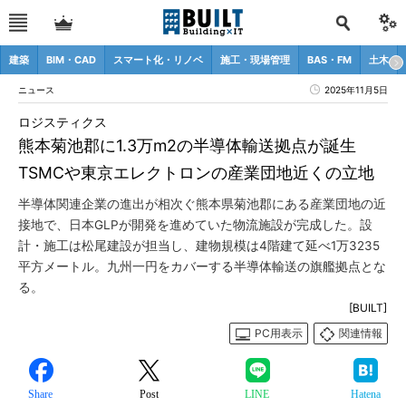
建築
BIM・CAD
スマート化・リノベ
施工・現場管理
BAS・FM
土木
ニュース
2025年11月5日
ロジスティクス
熊本菊池郡に1.3万m2の半導体輸送拠点が誕生
TSMCや東京エレクトロンの産業団地近くの立地
半導体関連企業の進出が相次ぐ熊本県菊池郡にある産業団地の近
接地で、日本GLPが開発を進めていた物流施設が完成した。設
計・施工は松尾建設が担当し、建物規模は4階建て延べ1万3235
平方メートル。九州一円をカバーする半導体輸送の旗艦拠点とな
る。
[BUILT]
PC用表示
関連情報
Share
Post
LINE
Hatena