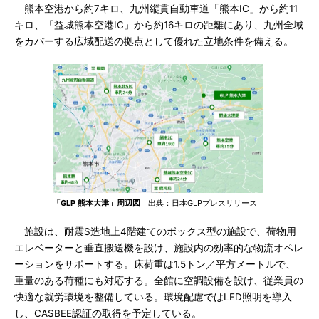
熊本空港から約7キロ、九州縦貫自動車道「熊本IC」から約11
キロ、「益城熊本空港IC」から約16キロの距離にあり、九州全域
をカバーする広域配送の拠点として優れた立地条件を備える。
「GLP 熊本大津」周辺図
出典：日本GLPプレスリリース
施設は、耐震S造地上4階建てのボックス型の施設で、荷物用
エレベーターと垂直搬送機を設け、施設内の効率的な物流オペレ
ーションをサポートする。床荷重は1.5トン／平方メートルで、
重量のある荷種にも対応する。全館に空調設備を設け、従業員の
快適な就労環境を整備している。環境配慮ではLED照明を導入
し、CASBEE認証の取得を予定している。