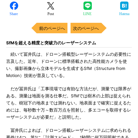
Share
Post
LINE
Hatena
前のページへ
次のページへ
SfMを超える精度と突破力のレーザーシステム
続いて冨井氏は、ドローン搭載型レーザーシステムの必要性に
言及した。近年、ドローンに標準搭載された高性能カメラを使
い、撮影画像から立体モデルを生成するSfM（Structure from
Motion）技術が普及している。
だが冨井氏は「工事現場では有効な方法だが、測量では限界が
ある。測量は地面を測る仕事だ。SfMでは樹木の上部は捉えられ
ても、樹冠下の地表までは測れない。地表面まで確実に捉えるた
めには、毎秒数十万～数百万点を照射し、多エコーを取得するレ
ーザーシステムが必要だ」と説明した。
冨井氏によれば、ドローン搭載レーザーシステムに求められる
要件は4つ。第1に「計測スピード」。1秒間に何万回照射できる