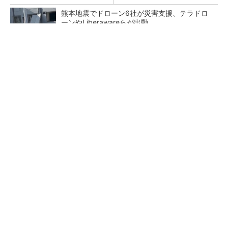
熊本地震でドローン6社が災害支援、テラドロ
ーンやLiberawareらが出動
ピアスをしてても痛くないヘッドホンがありま
した
PR(Marshall Group AB)
鹿島が演算工房を子会社化 山岳トンネル工事
の建設ICTを内製化