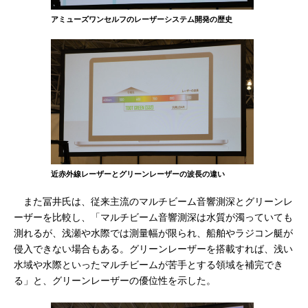
アミューズワンセルフのレーザーシステム開発の歴史
近赤外線レーザーとグリーンレーザーの波長の違い
また冨井氏は、従来主流のマルチビーム音響測深とグリーンレ
ーザーを比較し、「マルチビーム音響測深は水質が濁っていても
測れるが、浅瀬や水際では測量幅が限られ、船舶やラジコン艇が
侵入できない場合もある。グリーンレーザーを搭載すれば、浅い
水域や水際といったマルチビームが苦手とする領域を補完でき
る」と、グリーンレーザーの優位性を示した。