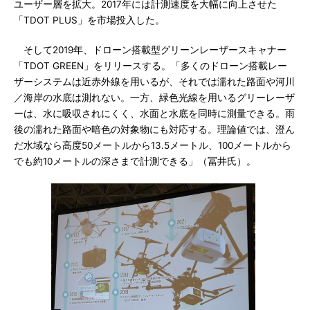
ユーザー層を拡大。2017年には計測速度を大幅に向上させた
「TDOT PLUS」を市場投入した。
そして2019年、ドローン搭載型グリーンレーザースキャナー
「TDOT GREEN」をリリースする。「多くのドローン搭載レー
ザーシステムは近赤外線を用いるが、それでは濡れた路面や河川
／海岸の水底は測れない。一方、緑色光線を用いるグリーレーザ
ーは、水に吸収されにくく、水面と水底を同時に測量できる。雨
後の濡れた路面や暗色の対象物にも対応する。理論値では、澄ん
だ水域なら高度50メートルから13.5メートル、100メートルから
でも約10メートルの深さまで計測できる」（冨井氏）。