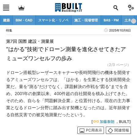
建築
BIM・CAD
スマート化・リノベ
施工・現場管理
BAS・FM
土木
特集
2025年10月6日
第7回 国際 建設・測量展
“はかる”技術でドローン測量を進化させてきたア
ミューズワンセルフの歩み
（2/3 ページ）
ドローン搭載型レーザースキャナーや長時間飛行の機体を開発す
るアミューズワンセルフは、「はかる」を生業とする技術開発企
業だ。量を“測る”だけでなく、課題解決の作戦を“図る”までを含
め、2001年の創業以来、400件超の自社開発を積み上げてきた。
そのため、自らを「問題解決企業」と位置付ける。現在の主力事
業となるドローン分野に踏み出す契機となったのは、近年頻発す
る自然災害での被災地測量だったという。
[
加藤泰朗
，BUILT]
PC用表示
関連情報