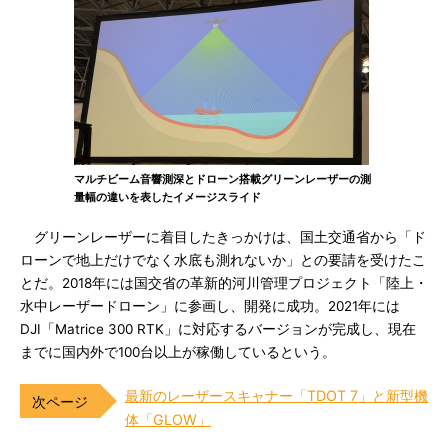
マルチビーム音響測深とドローン搭載グリーンレーザーの測
量幅の違いを表したイメージスライド
グリーンレーザーに着目したきっかけは、国土交通省から「ド
ローンで地上だけでなく水底も測れないか」との要請を受けたこ
とだ。2018年には国交省の革新的河川管理プロジェクト「陸上・
水中レーザードローン」に参画し、開発に成功。2021年には
DJI「Matrice 300 RTK」に対応するバージョンが完成し、現在
までに国内外で100台以上が稼働しているという。
最新のレーザースキャナー「TDOT 7」と新型機
体「GLOW」