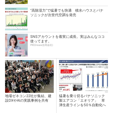
“高除湿力”で猛暑でも快適 積水ハウスとパナ
ソニックが次世代空調を発売
SNSアカウントを着実に成長。実はみんなココ
使ってます。
PR(Dreaw合同会社)
地場ゼネコン22社が集結、建
猛暑を乗り切るパナソニック
設DXやAIの実践事例を共有
製エアコン「エオリア」 草
津生産ラインを50％自動化へ