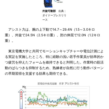
外旋可動部
出典：
ダイドープレスリリ
ース
アシスト力は、腕の上下動で14.7～29.4N（1.5～3.0キロ
重）、外旋で24.5N（2.5キロ重）、肘の伸屈で12.0N（1.2キロ
重）。
東京電機大学と共同でモーションキャプチャーや電位計測によ
る実証を実施したところ、特に経験の浅い若手作業員が効率的か
つ疲労を抑えたフォームを維持できると判明した。作業時の筋活
動のばらつきを抑制するため、熟練者が自然に行う動作パターン
の早期習得を支援する効果も期待できる。