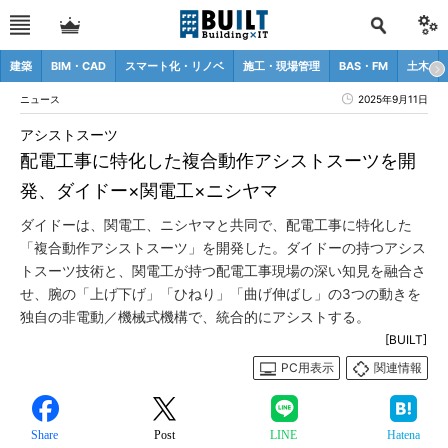
建築
BIM・CAD
スマート化・リノベ
施工・現場管理
BAS・FM
土木
ニュース
2025年9月11日
アシストスーツ
配電工事に特化した複合動作アシストスーツを開
発、ダイドー×関電工×ニシヤマ
ダイドーは、関電工、ニシヤマと共同で、配電工事に特化した
「複合動作アシストスーツ」を開発した。ダイドーの持つアシス
トスーツ技術と、関電工が持つ配電工事現場の深い知見を融合さ
せ、腕の「上げ下げ」「ひねり」「曲げ伸ばし」の3つの動きを
独自の非電動／機械式機構で、統合的にアシストする。
[BUILT]
PC用表示
関連情報
Share
Post
LINE
Hatena