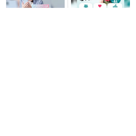
SNSアカウントを着実に成
SNSアカウントを着実に成
長。実はみんなココ使ってま
長。実はみんなココ使ってま
す。
す。
PR(Dreaw合同会社)
PR(Dreaw合同会社)
昇降機トップメーカーが技術の裏側公開 日本
オーチスが「大人の社会科見学」開催
猛暑を乗り切るパナソニック製エアコン「エオ
リア」 草津生産ラインを50％自動化へ
“高除湿力”で猛暑でも快適 積水ハウスとパナ
ソニックが次世代空調を発売