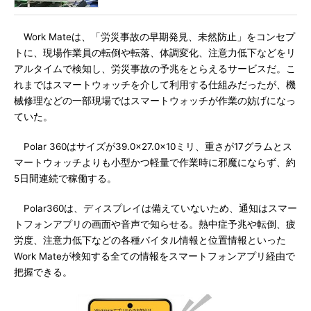
Work Mateは、「労災事故の早期発見、未然防止」をコンセプ
トに、現場作業員の転倒や転落、体調変化、注意力低下などをリ
アルタイムで検知し、労災事故の予兆をとらえるサービスだ。こ
れまではスマートウォッチを介して利用する仕組みだったが、機
械修理などの一部現場ではスマートウォッチが作業の妨げになっ
ていた。
Polar 360はサイズが39.0×27.0×10ミリ、重さが17グラムとス
マートウォッチよりも小型かつ軽量で作業時に邪魔にならず、約
5日間連続で稼働する。
Polar360は、ディスプレイは備えていないため、通知はスマー
トフォンアプリの画面や音声で知らせる。熱中症予兆や転倒、疲
労度、注意力低下などの各種バイタル情報と位置情報といった
Work Mateが検知する全ての情報をスマートフォンアプリ経由で
把握できる。