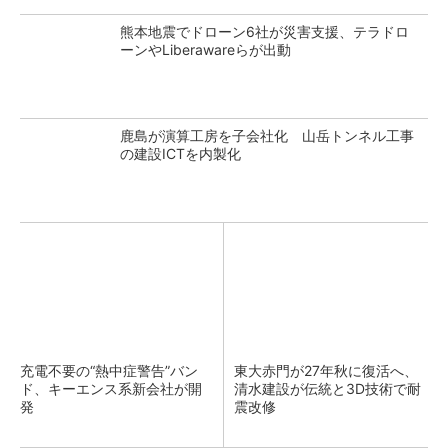
熊本地震でドローン6社が災害支援、テラドロ
ーンやLiberawareらが出動
鹿島が演算工房を子会社化 山岳トンネル工事
の建設ICTを内製化
充電不要の“熱中症警告”バン
東大赤門が27年秋に復活へ、
ド、キーエンス系新会社が開
清水建設が伝統と3D技術で耐
発
震改修