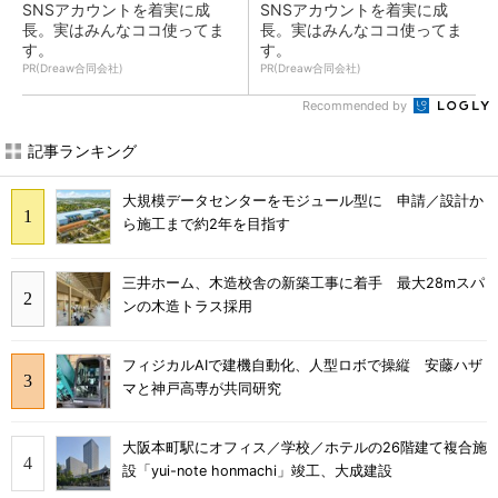
SNSアカウントを着実に成
SNSアカウントを着実に成
長。実はみんなココ使ってま
長。実はみんなココ使ってま
す。
す。
PR(Dreaw合同会社)
PR(Dreaw合同会社)
Recommended by
記事ランキング
大規模データセンターをモジュール型に 申請／設計か
ら施工まで約2年を目指す
三井ホーム、木造校舎の新築工事に着手 最大28mスパ
ンの木造トラス採用
フィジカルAIで建機自動化、人型ロボで操縦 安藤ハザ
マと神戸高専が共同研究
大阪本町駅にオフィス／学校／ホテルの26階建て複合施
設「yui-note honmachi」竣工、大成建設