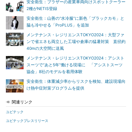
安全衛生：ブラザーの産業車両向けスポットクーラー
2種がNETIS登録
安全衛生：山善の“水冷服”に新色「ブラックカモ」と
脇も冷やせる「ProPLUS」を追加
メンテナンス・レジリエンスTOKYO2024：大型ファ
ンで省エネも両立した工場や倉庫の猛暑対策 直径約
40mの大空間に送風
メンテナンス・レジリエンスTOKYO2024：アシスト
スーツで“あと5年”働ける現場に 「アシストスーツ
協会」8社のモデルを着用体験
安全衛生：体重減少率からリスクを検知、建設現場向
け熱中症対策プログラムを提供
関連リンク
ユビテック
ユビテックプレスリリース