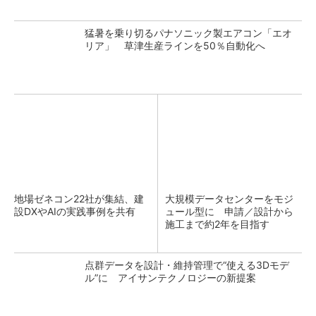
猛暑を乗り切るパナソニック製エアコン「エオ
リア」 草津生産ラインを50％自動化へ
地場ゼネコン22社が集結、建
大規模データセンターをモジ
設DXやAIの実践事例を共有
ュール型に 申請／設計から
施工まで約2年を目指す
点群データを設計・維持管理で“使える3Dモデ
ル”に アイサンテクノロジーの新提案