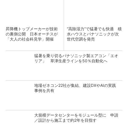
昇降機トップメーカーが技術
“高除湿力”で猛暑でも快適 積
の裏側公開 日本オーチスが
水ハウスとパナソニックが次
「大人の社会科見学」開催
世代空調を発売
猛暑を乗り切るパナソニック製エアコン「エオ
リア」 草津生産ラインを50％自動化へ
地場ゼネコン22社が集結、建設DXやAIの実践
事例を共有
大規模データセンターをモジュール型に 申請
／設計から施工まで約2年を目指す