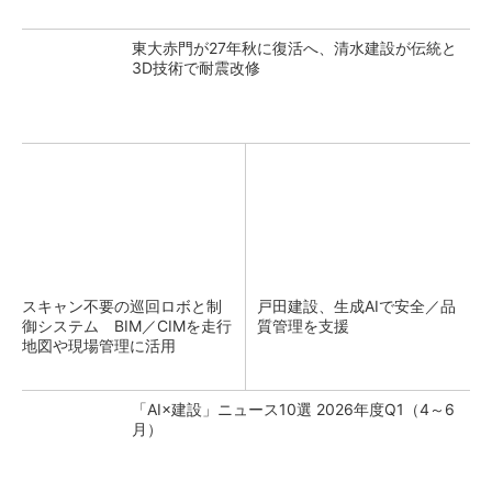
東大赤門が27年秋に復活へ、清水建設が伝統と
3D技術で耐震改修
スキャン不要の巡回ロボと制
戸田建設、生成AIで安全／品
御システム BIM／CIMを走行
質管理を支援
地図や現場管理に活用
「AI×建設」ニュース10選 2026年度Q1（4～6
月）