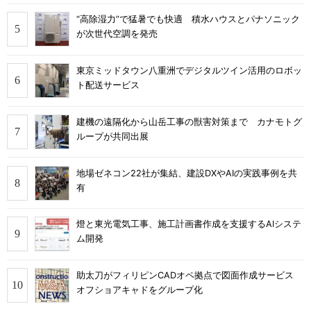
“高除湿力”で猛暑でも快適 積水ハウスとパナソニック
が次世代空調を発売
東京ミッドタウン八重洲でデジタルツイン活用のロボッ
ト配送サービス
建機の遠隔化から山岳工事の獣害対策まで カナモトグ
ループが共同出展
地場ゼネコン22社が集結、建設DXやAIの実践事例を共
有
燈と東光電気工事、施工計画書作成を支援するAIシステ
ム開発
助太刀がフィリピンCADオペ拠点で図面作成サービス
オフショアキャドをグループ化