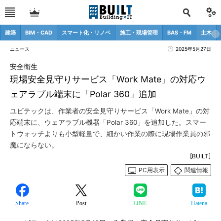
建築
BIM・CAD
スマート化・リノベ
施工・現場管理
BAS・FM
土木
ニュース
2025年5月27日
安全衛生
現場安全見守りサービス「Work Mate」の対応ウ
ェアラブル端末に「Polar 360」追加
ユビテックは、作業者の安全見守りサービス「Work Mate」の対
応端末に、ウェアラブル機器「Polar 360」を追加した。スマー
トウォッチよりも小型軽量で、細かい作業の際に現場作業員の邪
魔にならない。
[BUILT]
PC用表示
関連情報
Share
Post
LINE
Hatena