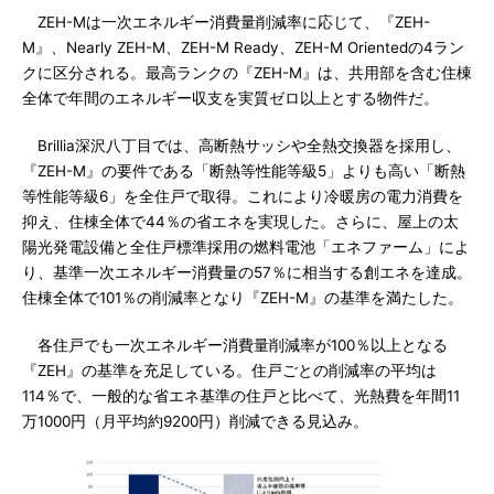
ZEH-Mは一次エネルギー消費量削減率に応じて、『ZEH-
M』、Nearly ZEH-M、ZEH-M Ready、ZEH-M Orientedの4ラン
クに区分される。最高ランクの『ZEH-M』は、共用部を含む住棟
全体で年間のエネルギー収支を実質ゼロ以上とする物件だ。
Brillia深沢八丁目では、高断熱サッシや全熱交換器を採用し、
『ZEH-M』の要件である「断熱等性能等級5」よりも高い「断熱
等性能等級6」を全住戸で取得。これにより冷暖房の電力消費を
抑え、住棟全体で44％の省エネを実現した。さらに、屋上の太
陽光発電設備と全住戸標準採用の燃料電池「エネファーム」によ
り、基準一次エネルギー消費量の57％に相当する創エネを達成。
住棟全体で101％の削減率となり『ZEH-M』の基準を満たした。
各住戸でも一次エネルギー消費量削減率が100％以上となる
『ZEH』の基準を充足している。住戸ごとの削減率の平均は
114％で、一般的な省エネ基準の住戸と比べて、光熱費を年間11
万1000円（月平均約9200円）削減できる見込み。