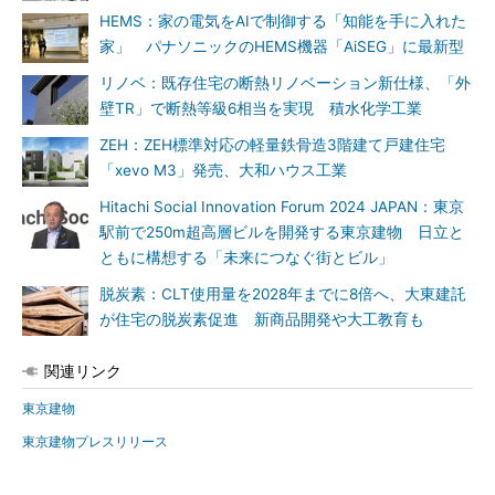
HEMS：家の電気をAIで制御する「知能を手に入れた
家」 パナソニックのHEMS機器「AiSEG」に最新型
リノベ：既存住宅の断熱リノベーション新仕様、「外
壁TR」で断熱等級6相当を実現 積水化学工業
ZEH：ZEH標準対応の軽量鉄骨造3階建て戸建住宅
「xevo M3」発売、大和ハウス工業
Hitachi Social Innovation Forum 2024 JAPAN：東京
駅前で250m超高層ビルを開発する東京建物 日立と
ともに構想する「未来につなぐ街とビル」
脱炭素：CLT使用量を2028年までに8倍へ、大東建託
が住宅の脱炭素促進 新商品開発や大工教育も
関連リンク
東京建物
東京建物プレスリリース