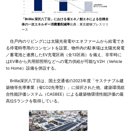
「Brillia 深沢八丁目」における省エネ／創エネによる住棟全
体の一次エネルギー消費量削減率
出典：東京建物プレスリリ
ース
住戸内のリビングには太陽光発電やエネファームから給電でき
る停電時専用のコンセントを設置。物件内の駐車場は太陽光発電
／蓄電池と連携したEV充電区画（全13区画）を備え、非常時に
はEV車から共用部照明などへの電力供給が可能なV2H（Vehicle
to Home）設備を併設する。
Brillia深沢八丁目は、国土交通省の2023年度「サステナブル建
築物等先導事業（省CO2先導型）」に採択された他、建築環境総
合性能評価システム（CASBEE）による建築物環境性能評価の最
高位Sランクを取得している。