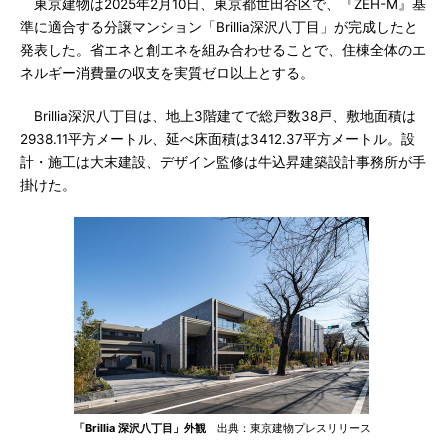
東京建物は2025年2月10日、東京都世田谷区で、『ZEH-M』基
準に適合する分譲マンション「Brillia深沢八丁目」が完成したと
発表した。省エネと創エネを組み合わせることで、住棟全体のエ
ネルギー消費量の収支を実質ゼロ以上とする。
Brillia深沢八丁目は、地上3階建てで総戸数38戸、敷地面積は
2938.11平方メートル、延べ床面積は3412.37平方メートル。設
計・施工は大末建設、デザイン監修は牛込昇建築設計事務所が手
掛けた。
「Brillia 深沢八丁目」外観
出典：東京建物プレスリリース