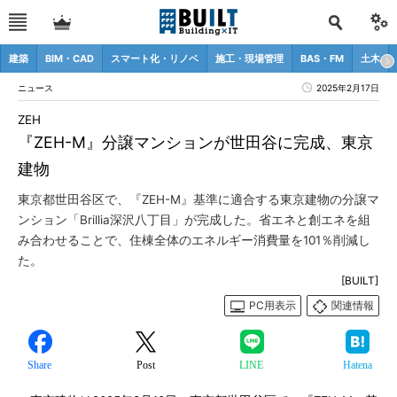
建築
BIM・CAD
スマート化・リノベ
施工・現場管理
BAS・FM
土木
ニュース
2025年2月17日
ZEH
『ZEH-M』分譲マンションが世田谷に完成、東京
建物
東京都世田谷区で、『ZEH-M』基準に適合する東京建物の分譲マ
ンション「Brillia深沢八丁目」が完成した。省エネと創エネを組
み合わせることで、住棟全体のエネルギー消費量を101％削減し
た。
[BUILT]
PC用表示
関連情報
Share
Post
LINE
Hatena