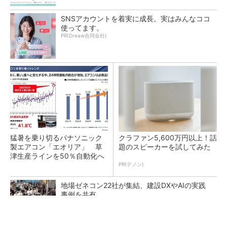
SNSアカウントを着実に成長。実はみんなココ
使ってます。
PR(Dreaw合同会社)
猛暑を乗り切るパナソニック
クラファン5,600万円以上！話
製エアコン「エオリア」 草
題のスピーカーを試してみた
津生産ラインを50％自動化へ
PR(デノン)
地場ゼネコン22社が集結、建設DXやAIの実践
事例を共有