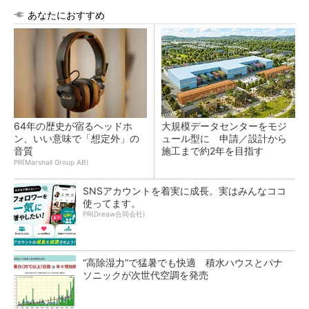
あなたにおすすめ
64年の歴史が宿るヘッドホ
大規模データセンターをモジ
ン、いい意味で「想定外」の
ュール型に 申請／設計から
音質
施工まで約2年を目指す
PR(Marshall Group AB)
SNSアカウントを着実に成長。実はみんなココ
使ってます。
PR(Dreaw合同会社)
“高除湿力”で猛暑でも快適 積水ハウスとパナ
ソニックが次世代空調を発売