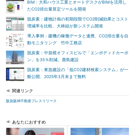
BIM：大和ハウス工業とオートデスクがBIMを活用し
たCO2排出量算定ツールを開発
脱炭素：建物計画の初期段階でCO2削減効果とコスト
増減率を比較、大林組が新システム開発
導入事例：建機の稼働データと連携、CO2排出量を自
動モニタリング 竹中工務店
脱炭素：中規模オフィスビルで「エンボディドカーボ
ン」を35％削減、鹿島建設
脱炭素：東急建設の「低CO2建材検索システム」が一
般公開、2025年3月末まで無料
関連リンク
阪急阪神不動産プレスリリース
あなたにおすすめ