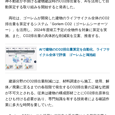
神不動産が手掛ける建物建設時のCO2排出量を、AIを活用して自
動算定する取り組みを開始すると発表した。
両社は、ゴーレムが開発した建物のライフサイクル全体のCO2
排出量を算定するシステム「Gorlem CO2（ゴーレムシーオーツ
ー）」を活用し、2024年度竣工予定の全物件を対象に算定を実
施。また、CO2排出量の具体的な削減策を立案、推進する。
AIで建物のCO2排出量算定を自動化、ライフサ
イクル全体で評価 ゴーレムと鴻池組
建築分野のCO2排出量削減には、材料調達から施工、使用、解
体／廃棄に至るまでの各段階で発生するCO2排出量の正確な把握
が不可欠とされる。従来は建物の構成部材ごとにCO2排出原単位
とひも付ける必要があり、専門知識を有する技術者による確認作
業に多大な時間を要していた。