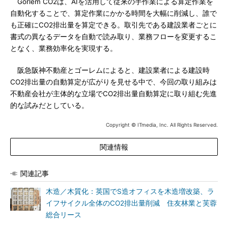
Gorlem CO2は、AIを活用して従来の手作業による算定作業を
自動化することで、算定作業にかかる時間を大幅に削減し、誰で
も正確にCO2排出量を算定できる。取引先である建設業者ごとに
書式の異なるデータを自動で読み取り、業務フローを変更するこ
となく、業務効率化を実現する。
阪急阪神不動産とゴーレムによると、建設業者による建設時
CO2排出量の自動算定が広がりを見せる中で、今回の取り組みは
不動産会社が主体的な立場でCO2排出量自動算定に取り組む先進
的な試みだとしている。
Copyright © ITmedia, Inc. All Rights Reserved.
関連情報
関連記事
木造／木質化：英国でS造オフィスを木造増改築、ラ
イフサイクル全体のCO2排出量削減 住友林業と芙蓉
総合リース