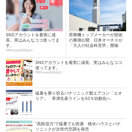
SNSアカウントを着実に成
昇降機トップメーカーが技術
長。実はみんなココ使ってま
の裏側公開 日本オーチスが
す。
「大人の社会科見学」開催
PR(Dreaw合同会社)
SNSアカウントを着実に成長。実はみんなココ
使ってます。
PR(Dreaw合同会社)
猛暑を乗り切るパナソニック製エアコン「エオ
リア」 草津生産ラインを50％自動化へ
“高除湿力”で猛暑でも快適 積水ハウスとパナ
ソニックが次世代空調を発売