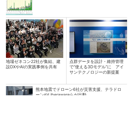
地場ゼネコン22社が集結、建
点群データを設計・維持管理
設DXやAIの実践事例を共有
で“使える3Dモデル”に アイ
サンテクノロジーの新提案
熊本地震でドローン6社が災害支援、テラドロ
ーンやLiberawareらが出動
鹿島が演算工房を子会社化 山岳トンネル工事
の建設ICTを内製化