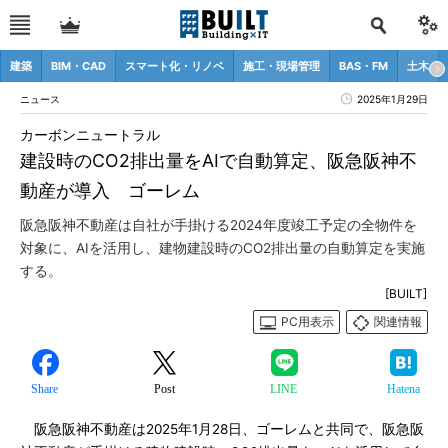
建築
BIM・CAD
スマート化・リノベ
施工・現場管理
BAS・FM
土木
ニュース
2025年1月29日
カーボンニュートラル
建設時のCO2排出量をAIで自動算定、阪急阪神不
動産が導入 ゴーレム
阪急阪神不動産は自社が手掛ける2024年度竣工予定の全物件を
対象に、AIを活用し、建物建設時のCO2排出量の自動算定を実施
する。
[BUILT]
PC用表示
関連情報
Share
Post
LINE
Hatena
阪急阪神不動産は2025年1月28日、ゴーレムと共同で、阪急阪