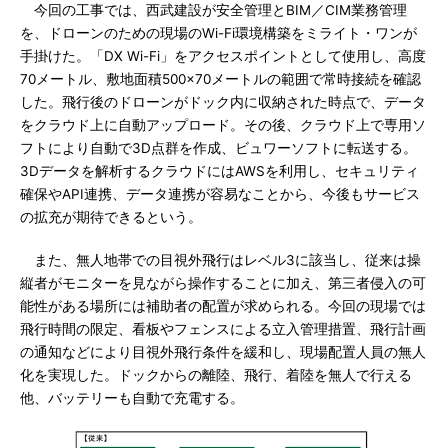
今回の工事では、西武建設が安全管理とBIM／CIM業務管理
を、ドローンのための現場のWi-Fi環境構築をミライト・ワンが
手掛けた。「DX Wi-Fi」をアクセスポイントとして使用し、高度
70メートル、敷地面積500×70メートルの範囲で常時接続を確認
した。飛行後のドローンがドック内に収納された時点で、データ
をクラウド上に自動アップロード。その後、クラウド上で専用ソ
フトにより自動で3D点群を作成、ビュワーソフトに転送する。
3Dデータを解析するクラウドにはAWSを利用し、セキュリティ
確保やAPI連携、データ連携が容易なことから、今後もサービス
の拡充が期待できるという。
また、無人地帯での目視外飛行はレベル3に該当し、従来は操
縦者がモニターを見ながら操作することに加え、第三者侵入の可
能性がある場所には補助者の配置が求められる。今回の現場では
飛行時間の限定、看板やフェンスによる立入管理措置、飛行計画
の通知などにより目視外飛行条件を緩和し、現場配置人員の無人
化を実現した。ドックからの離陸、飛行、着陸を無人で行える
他、バッテリーも自動で充電する。