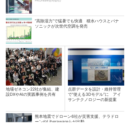
PR(Dreaw合同会社)
“高除湿力”で猛暑でも快適 積水ハウスとパナ
ソニックが次世代空調を発売
地場ゼネコン22社が集結、建
点群データを設計・維持管理
設DXやAIの実践事例を共有
で“使える3Dモデル”に アイ
サンテクノロジーの新提案
熊本地震でドローン6社が災害支援、テラドロ
ーンやLiberawareらが出動