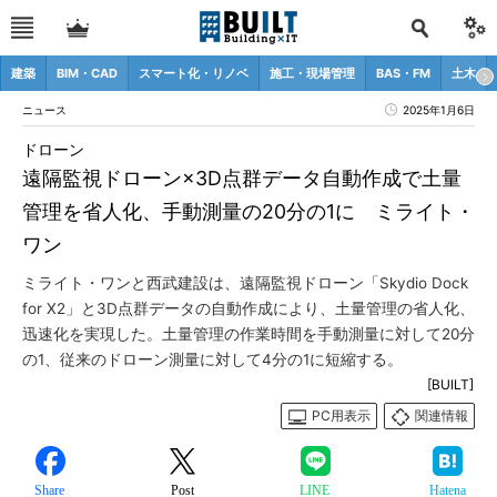
建築
BIM・CAD
スマート化・リノベ
施工・現場管理
BAS・FM
土木
ニュース
2025年1月6日
ドローン
遠隔監視ドローン×3D点群データ自動作成で土量
管理を省人化、手動測量の20分の1に ミライト・
ワン
ミライト・ワンと西武建設は、遠隔監視ドローン「Skydio Dock
for X2」と3D点群データの自動作成により、土量管理の省人化、
迅速化を実現した。土量管理の作業時間を手動測量に対して20分
の1、従来のドローン測量に対して4分の1に短縮する。
[BUILT]
PC用表示
関連情報
Share
Post
LINE
Hatena