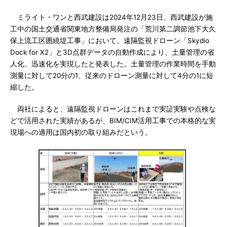
ミライト・ワンと西武建設は2024年12月23日、西武建設が施
工中の国土交通省関東地方整備局発注の「荒川第二調節池下大久
保上流工区囲繞堤工事」において、遠隔監視ドローン「Skydio
Dock for X2」と3D点群データの自動作成により、土量管理の省
人化、迅速化を実現したと発表した。土量管理の作業時間を手動
測量に対して20分の1、従来のドローン測量に対して4分の1に短
縮した。
両社によると、遠隔監視ドローンはこれまで実証実験や点検な
どで活用された実績があるが、BIM/CIM活用工事での本格的な実
現場への適用は国内初の取り組みだという。