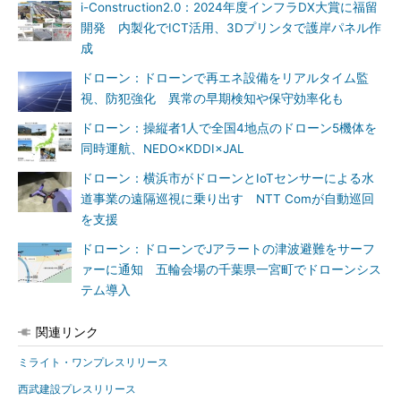
i-Construction2.0：2024年度インフラDX大賞に福留
開発 内製化でICT活用、3Dプリンタで護岸パネル作
成
ドローン：ドローンで再エネ設備をリアルタイム監
視、防犯強化 異常の早期検知や保守効率化も
ドローン：操縦者1人で全国4地点のドローン5機体を
同時運航、NEDO×KDDI×JAL
ドローン：横浜市がドローンとIoTセンサーによる水
道事業の遠隔巡視に乗り出す NTT Comが自動巡回
を支援
ドローン：ドローンでJアラートの津波避難をサーフ
ァーに通知 五輪会場の千葉県一宮町でドローンシス
テム導入
関連リンク
ミライト・ワンプレスリリース
西武建設プレスリリース