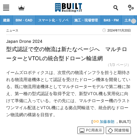
建築
BIM・CAD
スマート化・リノベ
施工・現場管理
BAS・FM
土木
ニュース
2024年11月20日
Japan Drone 2024
型式認証で空の物流は新たなページへ マルチロ
ーターとVTOLの統合型ドローン輸送網
（1/3 ページ）
イームズロボティクスは、次世代の物流インフラを担うと期待さ
れる物流用途機体として認証を受けたドローン機体を開発してい
る。既に物流用途機体としてマルチローターモデルで第二種に加
え、第一種の型式認証を取得予定で、新型VTOL機も実用化に向
けて準備に入っている。その先には、マルチローター機のラスト
ワンマイル配送とVTOL機による拠点間輸送で、統合的なドロー
ン物流網の構築を目指す。
[
加藤泰朗
，BUILT]
PC用表示
関連情報