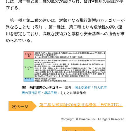
には、第一種と第二種の区分が設けられ、合計4種類の認証が存
在する。
第一種と第二種の違いは、対象となる飛行形態のカテゴリーが
異なることだ（表1）。第一種は、第二種よりも危険性の高い運
用を想定しており、高度な技術力と厳格な安全基準への適合が求
められている。
表1 飛行形態のカテゴリー
出典：
国土交通省「無人航空
機の飛行許可・承認手続」
をもとに筆者作成
第二種型式認証の物流用途機体「E6150TC」
Copyright © ITmedia, Inc. All Rights Reserved.