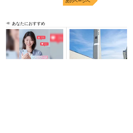
次のページへ
あなたにおすすめ
SNSアカウントを着実に成
昇降機トップメーカーが技術
長。実はみんなココ使ってま
の裏側公開 日本オーチスが
す。
「大人の社会科見学」開催
PR(Dreaw合同会社)
SNSアカウントを着実に成長。実はみんなココ
使ってます。
PR(Dreaw合同会社)
“高除湿力”で猛暑でも快適 積水ハウスとパナ