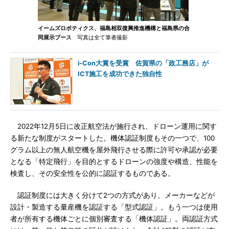
イームズロボティクス、福島相双復興推進機構と福島県の合
同展示ブース
写真は全て筆者撮影
i-Con大賞を受賞 佐賀県の「政工務店」が
ICT施工を成功できた独自性
2022年12月5日に改正航空法が施行され、ドローン運用に関す
る新たな制度がスタートした。機体認証制度もその一つで、100
グラム以上の無人航空機を屋外飛行させる際に許可や承認が必要
となる「特定飛行」を目的とするドローンの強度や構造、性能を
検査し、その安全性を公的に認証するものである。
認証制度には大きく分けて2つの方式があり、メーカーなどが
設計・製造する量産機を認証する「型式認証」。もう一つは使用
者が所有する機体ごとに個別審査する「機体認証」。両認証方式