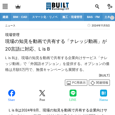
建築
BIM・CAD
スマート化・リノベ
施工・現場管理
BAS・FM
土木
ニュース
2024年11月5日
現場管理
現場の知見を動画で共有する「ナレッジ動画」が
20言語に対応、L is B
L is Bは、現場の知見を動画で共有する企業向けサービス「ナレ
ッジ動画」で「外国語オプション」を提供する。オプションの価
格は月額5万円で、無償キャンペーンも展開する。
[BUILT]
PC用表示
関連情報
Share
Post
LINE
Hatena
L is Bは2024年9月、現場の知見を動画で共有する企業向けサ