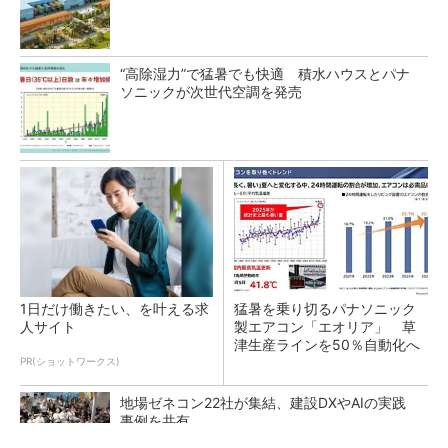
“高除湿力”で猛暑でも快適 積水ハウスとパナ
ソニックが次世代空調を発売
1日だけ働きたい、を叶える求
猛暑を乗り切るパナソニック
人サイト
製エアコン「エオリア」 草
津生産ラインを50％自動化へ
PR(ショットワークス)
地場ゼネコン22社が集結、建設DXやAIの実践
事例を共有