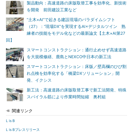
製品動向：高速道路の床版取替工事を効率化、新技術
を開発 前田建設工業など
“土木×AI”で起きる建設現場のパラダイムシフト
（27）：“現場DX”を実現するAI×デジタルツイン 熟
練者の技能をモデル化などの最新論文【土木×AI第27
回】
スマートコンストラクション：通行止めせず高速道路
を大規模修繕、鹿島とNEXCO中日本の新工法
スマートコンストラクション：床版／壁高欄のひび割
れ点検を効率化する「橋梁DXソリューション」開
発、イクシス
新工法：高速道路の床版取替工事で新工法開発、特殊
スパイラル筋により作業時間短縮 奥村組
関連リンク
L is B
L is Bプレスリリース