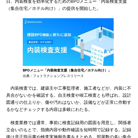
日、内装検査を効率化するためのBPOメニュー「内装検査支援
（集合住宅／ホテル向け）」の提供を開始した。
BPOメニュー「内装検査支援（集合住宅／ホテル向け）」
出典：フォトラクションプレスリリース
内装検査では、建築主や工事監理者、施工者などが、内装に不
具合がないかを確認する。自主検査や竣工検査とも呼ばれ、設計
図通りの仕上りか、傷や汚れはないか、設備などが正常に作動す
るかなどチェックする内容は多岐にわたる。
検査業務では通常、事前に検査記録用の図面を用意し、関係者
立会いのもとで、指摘内容や動作確認を短時間で記録する。記録
後は是正指示書や検査実施報告書をまとめる。部屋数の多い集合