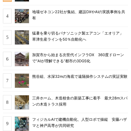
地場ゼネコン22社が集結、建設DXやAIの実践事例を共
有
猛暑を乗り切るパナソニック製エアコン「エオリア」
草津生産ラインを50％自動化へ
加賀市から始まる次世代インフラDX 360度ドローン
で“AIが理解できる”都市の3DGS化
熊谷組、水深32mの海底で遠隔操作システムの実証実験
三井ホーム、木造校舎の新築工事に着手 最大28mスパ
ンの木造トラス採用
フィジカルAIで建機自動化、人型ロボで操縦 安藤ハザ
マと神戸高専が共同研究