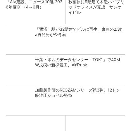
「AI×建設」ニュース10選 202
秋葉原に9階建て木造ハイブリ
6年度Q1（4～6月）
ッドオフィスが完成 サンケ
イビル
「鷺沼」駅が32階建てビルに再生、東急の2.3h
a再開発が今冬着工
千葉・印西のデータセンター「TOK1」で40M
W規模の新棟着工、AirTrunk
加藤製作所のREGZAMシリーズ第3弾、12トン
級油圧ショベル発売