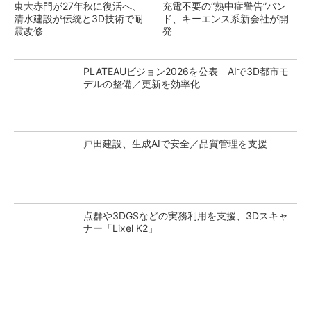
東大赤門が27年秋に復活へ、
充電不要の“熱中症警告”バン
清水建設が伝統と3D技術で耐
ド、キーエンス系新会社が開
震改修
発
PLATEAUビジョン2026を公表 AIで3D都市モ
デルの整備／更新を効率化
戸田建設、生成AIで安全／品質管理を支援
点群や3DGSなどの実務利用を支援、3Dスキャ
ナー「Lixel K2」