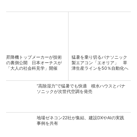
昇降機トップメーカーが技術
猛暑を乗り切るパナソニック
の裏側公開 日本オーチスが
製エアコン「エオリア」 草
「大人の社会科見学」開催
津生産ラインを50％自動化へ
“高除湿力”で猛暑でも快適 積水ハウスとパナ
ソニックが次世代空調を発売
地場ゼネコン22社が集結、建設DXやAIの実践
事例を共有