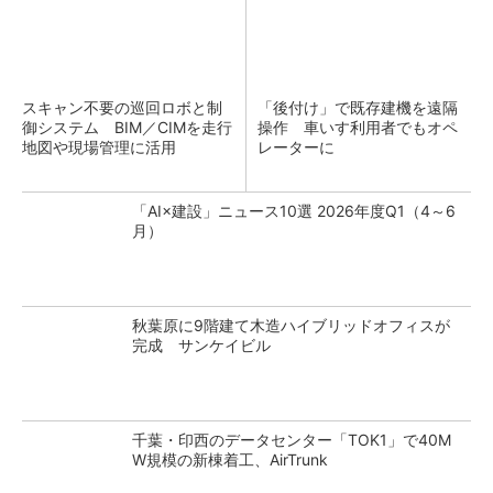
スキャン不要の巡回ロボと制
「後付け」で既存建機を遠隔
御システム BIM／CIMを走行
操作 車いす利用者でもオペ
地図や現場管理に活用
レーターに
「AI×建設」ニュース10選 2026年度Q1（4～6
月）
秋葉原に9階建て木造ハイブリッドオフィスが
完成 サンケイビル
千葉・印西のデータセンター「TOK1」で40M
W規模の新棟着工、AirTrunk