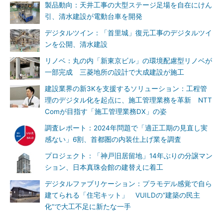
製品動向：天井工事の大型ステージ足場を自在にけん
引、清水建設が電動台車を開発
デジタルツイン：「首里城」復元工事のデジタルツイ
ンを公開、清水建設
リノベ：丸の内「新東京ビル」の環境配慮型リノベが
一部完成 三菱地所の設計で大成建設が施工
建設業界の新3Kを支援するソリューション：工程管
理のデジタル化を起点に、施工管理業務を革新 NTT
Comが目指す「施工管理業務DX」の姿
調査レポート：2024年問題で「適正工期の見直し実
感ない」6割、首都圏の内装仕上げ業を調査
プロジェクト：「神戸旧居留地」14年ぶりの分譲マン
ション、日本真珠会館の建替えに着工
デジタルファブリケーション：プラモデル感覚で自ら
建てられる「住宅キット」 VUILDの“建築の民主
化”で大工不足に新たな一手