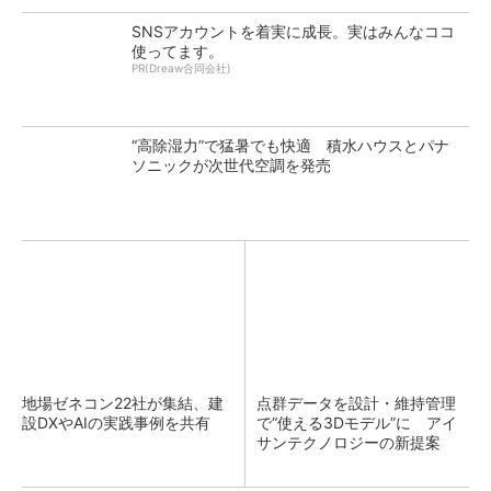
SNSアカウントを着実に成長。実はみんなココ
使ってます。
PR(Dreaw合同会社)
“高除湿力”で猛暑でも快適 積水ハウスとパナ
ソニックが次世代空調を発売
地場ゼネコン22社が集結、建
点群データを設計・維持管理
設DXやAIの実践事例を共有
で“使える3Dモデル”に アイ
サンテクノロジーの新提案