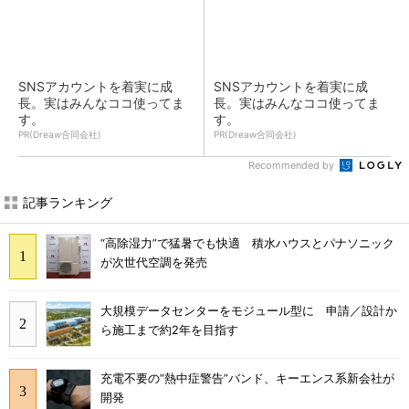
SNSアカウントを着実に成
SNSアカウントを着実に成
長。実はみんなココ使ってま
長。実はみんなココ使ってま
す。
す。
PR(Dreaw合同会社)
PR(Dreaw合同会社)
Recommended by
記事ランキング
“高除湿力”で猛暑でも快適 積水ハウスとパナソニック
が次世代空調を発売
大規模データセンターをモジュール型に 申請／設計か
ら施工まで約2年を目指す
充電不要の“熱中症警告”バンド、キーエンス系新会社が
開発