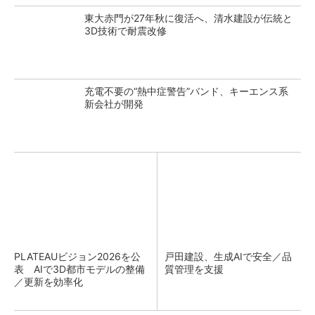
東大赤門が27年秋に復活へ、清水建設が伝統と
3D技術で耐震改修
充電不要の“熱中症警告”バンド、キーエンス系
新会社が開発
PLATEAUビジョン2026を公
戸田建設、生成AIで安全／品
表 AIで3D都市モデルの整備
質管理を支援
／更新を効率化