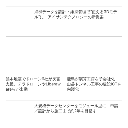
点群データを設計・維持管理で“使える3Dモデ
ル”に アイサンテクノロジーの新提案
熊本地震でドローン6社が災害
鹿島が演算工房を子会社化
支援、テラドローンやLiberaw
山岳トンネル工事の建設ICTを
areらが出動
内製化
大規模データセンターをモジュール型に 申請
／設計から施工まで約2年を目指す