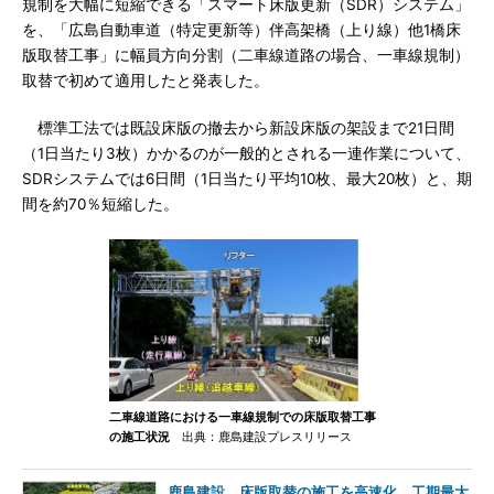
規制を大幅に短縮できる「スマート床版更新（SDR）システム」
を、「広島自動車道（特定更新等）伴高架橋（上り線）他1橋床
版取替工事」に幅員方向分割（二車線道路の場合、一車線規制）
取替で初めて適用したと発表した。
標準工法では既設床版の撤去から新設床版の架設まで21日間
（1日当たり3枚）かかるのが一般的とされる一連作業について、
SDRシステムでは6日間（1日当たり平均10枚、最大20枚）と、期
間を約70％短縮した。
二車線道路における一車線規制での床版取替工事
の施工状況
出典：鹿島建設プレスリリース
鹿島建設、床版取替の施工を高速化 工期最大