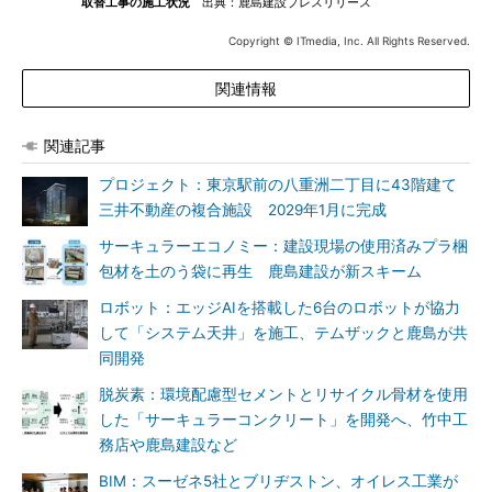
取替工事の施工状況
出典：鹿島建設プレスリリース
Copyright © ITmedia, Inc. All Rights Reserved.
関連情報
関連記事
プロジェクト：東京駅前の八重洲二丁目に43階建て
三井不動産の複合施設 2029年1月に完成
サーキュラーエコノミー：建設現場の使用済みプラ梱
包材を土のう袋に再生 鹿島建設が新スキーム
ロボット：エッジAIを搭載した6台のロボットが協力
して「システム天井」を施工、テムザックと鹿島が共
同開発
脱炭素：環境配慮型セメントとリサイクル骨材を使用
した「サーキュラーコンクリート」を開発へ、竹中工
務店や鹿島建設など
BIM：スーゼネ5社とブリヂストン、オイレス工業が