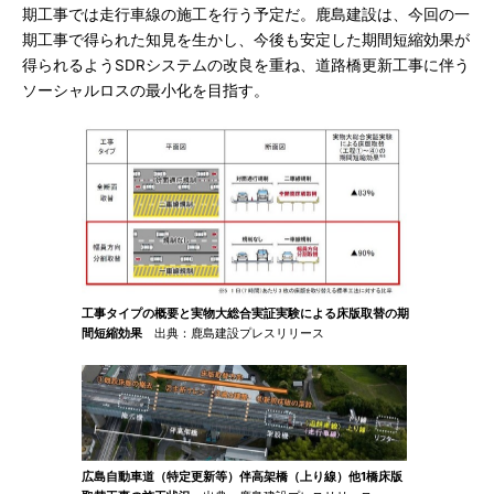
期工事では走行車線の施工を行う予定だ。鹿島建設は、今回の一
期工事で得られた知見を生かし、今後も安定した期間短縮効果が
得られるようSDRシステムの改良を重ね、道路橋更新工事に伴う
ソーシャルロスの最小化を目指す。
工事タイプの概要と実物大総合実証実験による床版取替の期
間短縮効果
出典：鹿島建設プレスリリース
広島自動車道（特定更新等）伴高架橋（上り線）他1橋床版