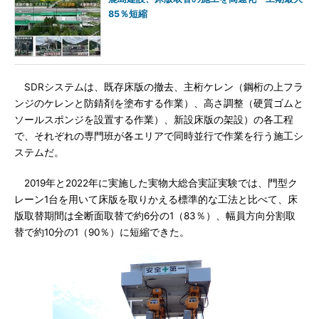
85％短縮
SDRシステムは、既存床版の撤去、主桁ケレン（鋼桁の上フラ
ンジのケレンと防錆剤を塗布する作業）、高さ調整（硬質ゴムと
ソールスポンジを設置する作業）、新設床版の架設）の各工程
で、それぞれの専門班が各エリアで同時並行で作業を行う施工シ
ステムだ。
2019年と2022年に実施した実物大総合実証実験では、門型ク
レーン1台を用いて床版を取りかえる標準的な工法と比べて、床
版取替期間は全断面取替で約6分の1（83％）、幅員方向分割取
替で約10分の1（90％）に短縮できた。