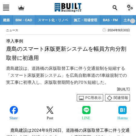
建築
BIM・CAD
スマート化・リノベ
施工・現場管理
BAS・FM
土木
ニュース
2024年9月30日
導入事例
鹿島のスマート床版更新システムを幅員方向分割
取替に初適用
鹿島建設は、道路橋の床版取替工事に伴う交通規制を短縮する
「スマート床版更新システム」を広島自動車道の1車線規制での
実工事に初導入し、床版取替期間を約70％短縮した。
[BUILT]
PC用表示
関連情報
Share
Post
LINE
Hatena
鹿島建設は2024年9月26日、道路橋の床版取替工事に伴う交通