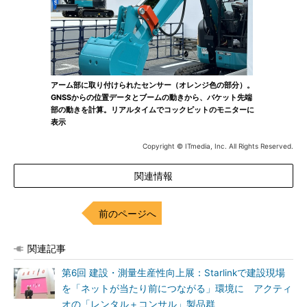
アーム部に取り付けられたセンサー（オレンジ色の部分）。
GNSSからの位置データとブームの動きから、バケット先端
部の動きを計算。リアルタイムでコックピットのモニターに
表示
Copyright © ITmedia, Inc. All Rights Reserved.
関連情報
前のページへ
関連記事
第6回 建設・測量生産性向上展：Starlinkで建設現場
を「ネットが当たり前につながる」環境に アクティ
オの「レンタル＋コンサル」製品群