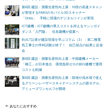
第6回 建設・測量生産性向上展：10倍の高速スキャン
が実現するFAROのモバイル3Dスキャナー
「Orbis」 手軽に現場のデジタルツインが実現
ICT建機：ICT建機の導入コストを抑えるマシンガイ
ダンス「入門版」、住友建機が提案へ
BUILT記者が建設現場を学ぶコラム（3）：第二種電
気工事士の学科試験が終了！ 自己採点の結果と反省
会
第6回 建設・測量生産性向上展：中国建機メーカー
「柳工」が日本進出 環境負荷ゼロのBEV建機で運用
コストも削減
第6回 建設・測量生産性向上展：陸域や浅水域で使え
るグリーンレーザースキャナーシステムの新モデル、
アミューズワンセルフが開発
あなたにおすすめ