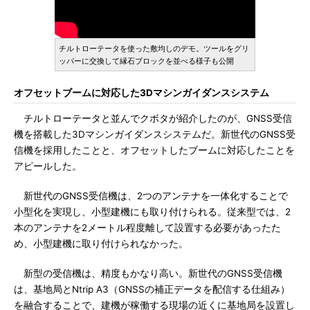
チルトローテータを使った敷均しのデモ。ツールをグリ
ッパーに交換して縁石ブロックを並べる様子も公開
オフセットブームに対応した3Dマシンガイダンスシステム
チルトローテータと並んでクボタが紹介したのが、GNSS受信
機を搭載した3Dマシンガイダンスシステムだ。新世代のGNSS受
信機を採用したことと、オフセットしたブームに対応したことを
アピールした。
新世代のGNSS受信機は、2つのアンテナを一体化することで
小型化を実現し、小型建機にも取り付けられる。従来型では、2
本のアンテナを2メートル程度離して設置する必要があったた
め、小型建機に取り付けられなかった。
新型の受信機は、精度もかなり高い。新世代のGNSS受信機
は、基地局とNtrip A3（GNSSの補正データを配信する仕組み）
を融合することで、建機が稼働する現場の近くに基地局を設置し