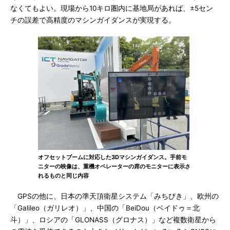
なくてもよい。現場から10キロ圏内に基地局があれば、±5セン
チの誤差で高精度のマシンガイダンスが実現する。
オフセットブームに対応した3Dマシンガイダンス。手前モ
ニターの映像は、重機オペレーターの席のモニターに表示さ
れるものと同じ内容
GPSの他に、日本の準天頂衛星システム「みちびき」、欧州の
「Galileo（ガリレオ）」、中国の「BeiDou（ベイドゥ＝北
斗）」、ロシアの「GLONASS（グロナス）」など複数衛星から