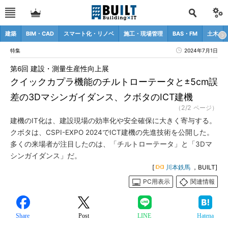
建築
BIM・CAD
スマート化・リノベ
施工・現場管理
BAS・FM
土木
特集
2024年7月1日
第6回 建設・測量生産性向上展
クイックカプラ機能のチルトローテータと±5cm誤
差の3Dマシンガイダンス、クボタのICT建機
（2/2 ページ）
建機のIT化は、建設現場の効率化や安全確保に大きく寄与する。
クボタは、CSPI-EXPO 2024でICT建機の先進技術を公開した。
多くの来場者が注目したのは、「チルトローテータ」と「3Dマ
シンガイダンス」だ。
[
川本鉄馬
，BUILT]
PC用表示
関連情報
Share
Post
LINE
Hatena