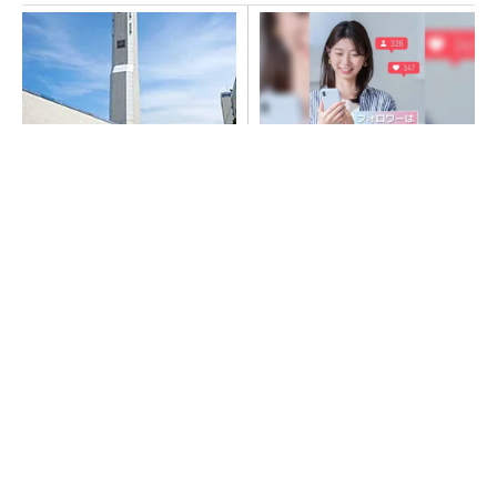
昇降機トップメーカーが技術
SNSアカウントを着実に成
の裏側公開 日本オーチスが
長。実はみんなココ使ってま
「大人の社会科見学」開催
す。
PR(Dreaw合同会社)
arrowsの頑丈さがとんでもないレベルに
PR(arrows)
“高除湿力”で猛暑でも快適 積水ハウスとパナ
ソニックが次世代空調を発売