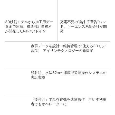
3D鉄筋モデルから加工用デー
充電不要の“熱中症警告”バン
タまで連携、構造設計事務所
ド、キーエンス系新会社が開
が開発したRevitアドイン
発
点群データを設計・維持管理で“使える3Dモデ
ル”に アイサンテクノロジーの新提案
熊谷組、水深32mの海底で遠隔操作システムの
実証実験
「後付け」で既存建機を遠隔操作 車いす利用
者でもオペレーターに