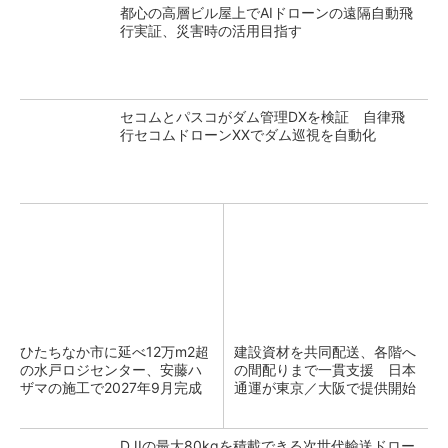
都心の高層ビル屋上でAIドローンの遠隔自動飛
行実証、災害時の活用目指す
セコムとパスコがダム管理DXを検証 自律飛
行セコムドローンXXでダム巡視を自動化
ひたちなか市に延べ12万m2超
建設資材を共同配送、各階へ
の水戸ロジセンター、安藤ハ
の間配りまで一貫支援 日本
ザマの施工で2027年9月完成
通運が東京／大阪で提供開始
DJIの最大80kgを積載できる次世代輸送ドロー