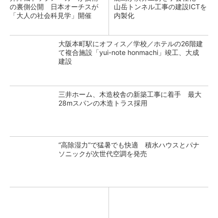
の裏側公開 日本オーチスが
山岳トンネル工事の建設ICTを
「大人の社会科見学」開催
内製化
大阪本町駅にオフィス／学校／ホテルの26階建
て複合施設「yui-note honmachi」竣工、大成
建設
三井ホーム、木造校舎の新築工事に着手 最大
28mスパンの木造トラス採用
“高除湿力”で猛暑でも快適 積水ハウスとパナ
ソニックが次世代空調を発売