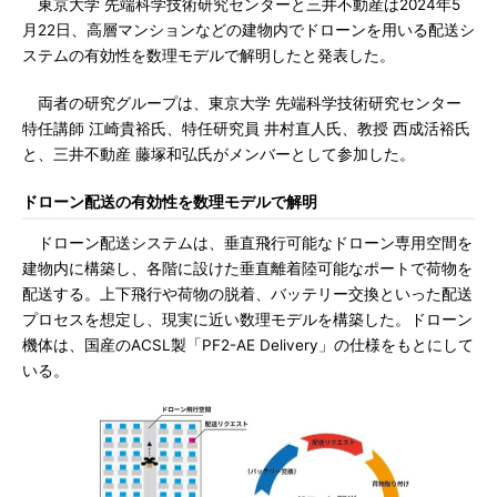
東京大学 先端科学技術研究センターと三井不動産は2024年5
月22日、高層マンションなどの建物内でドローンを用いる配送シ
ステムの有効性を数理モデルで解明したと発表した。
両者の研究グループは、東京大学 先端科学技術研究センター
特任講師 江崎貴裕氏、特任研究員 井村直人氏、教授 西成活裕氏
と、三井不動産 藤塚和弘氏がメンバーとして参加した。
ドローン配送の有効性を数理モデルで解明
ドローン配送システムは、垂直飛行可能なドローン専用空間を
建物内に構築し、各階に設けた垂直離着陸可能なポートで荷物を
配送する。上下飛行や荷物の脱着、バッテリー交換といった配送
プロセスを想定し、現実に近い数理モデルを構築した。ドローン
機体は、国産のACSL製「PF2-AE Delivery」の仕様をもとにして
いる。