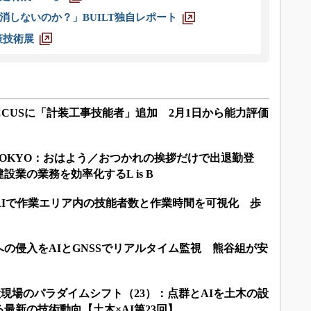
消しないのか？」BUILT独自レポート
策技術展
CUSに「計装工事技能者」追加 2月1日から能力評価
LD TOKYO：おはよう／おつかれの挨拶だけで出退勤登
業の業務を効率化するL is B
AIで作業エリア内の技能者数と作業時間を可視化 歩
の侵入をAIとGNSSでリアルタイム監視 熊谷組が安
建設現場のパラダイムシフト（23）：点群とAIを土木の設
最新の技術動向【土木×AI第23回】