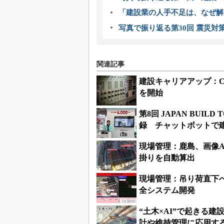
「建設業の人手不足は、なぜ解
写真で振り返る第30回 震災対
関連記事
建設キャリアアップ：C
を開始
第8回 JAPAN BUI
録 チャットボットで建設
現場管理：鹿島、画像
掛りを自動算出
現場管理：吊り荷直下へ
全システム開発
“土木×AI”で起きる
計や維持管理に応用する