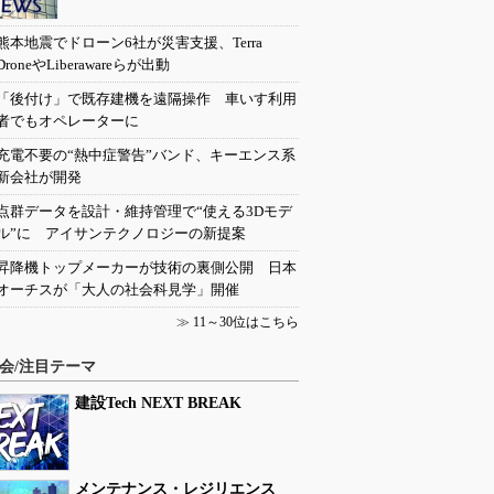
熊本地震でドローン6社が災害支援、Terra
DroneやLiberawareらが出動
「後付け」で既存建機を遠隔操作 車いす利用
者でもオペレーターに
充電不要の“熱中症警告”バンド、キーエンス系
新会社が開発
点群データを設計・維持管理で“使える3Dモデ
ル”に アイサンテクノロジーの新提案
昇降機トップメーカーが技術の裏側公開 日本
オーチスが「大人の社会科見学」開催
≫
11～30位はこちら
会/注目テーマ
建設Tech NEXT BREAK
メンテナンス・レジリエンス