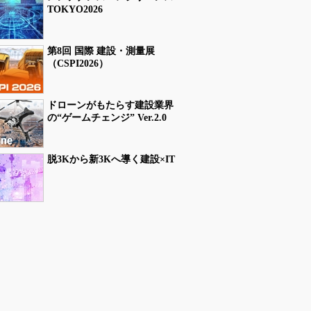
TOKYO2026
第8回 国際 建設・測量展
（CSPI2026）
ドローンがもたらす建設業界
の“ゲームチェンジ” Ver.2.0
脱3Kから新3Kへ導く建設×IT