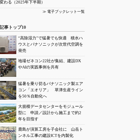
変わる（2025年下半期）
≫ 電子ブックレット一覧
記事トップ10
“高除湿力”で猛暑でも快適 積水ハ
ウスとパナソニックが次世代空調を
発売
地場ゼネコン22社が集結、建設DX
やAIの実践事例を共有
猛暑を乗り切るパナソニック製エア
コン「エオリア」 草津生産ライン
を50％自動化へ
大規模データセンターをモジュール
型に 申請／設計から施工まで約2
年を目指す
鹿島が演算工房を子会社に 山岳ト
ンネル工事の建設ICTを内製化