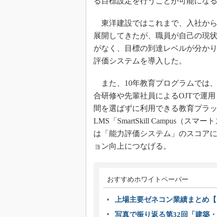
る目標設定を行うことが可能にな
東洋建設ではこれまで、入社から1
展開してきたが、職員が自己の現
がなく、目標の到達レベルが分か
評価システムを導入した。
また、10年教育プログラムでは
合研修や先輩社員によるOJTで運
間を選ばずに利用できる教育プラ
LMS「SmartSkill Campu
は「能力評価システム」のスコア
ョン向上につなげる。
おすすめホワイトペーパー
上場主要ゼネコン業績まとめ【2
写真で振り返る第32回「建築・建