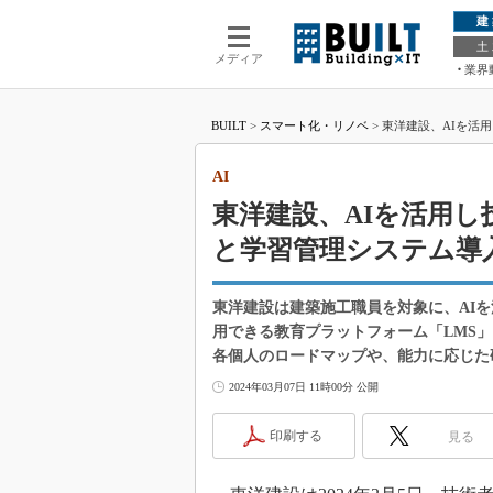
建
土
メディア
業界
BUILT
>
スマート化・リノベ
>
東洋建設、AIを活
AI
東洋建設、AIを活用
と学習管理システム導
東洋建設は建築施工職員を対象に、AI
用できる教育プラットフォーム「LMS
各個人のロードマップや、能力に応じた
2024年03月07日 11時00分 公開
印刷する
見る