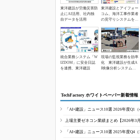
東洋建設が労働災害防
東洋建設とアイフォー
止にAI活用、社内独
コム、海洋工事作業者
自データを活用
の見守りシステムを開
発
統合業務システム「W
現場の監視業務を効率
IZDOM」に安全日誌
化 東洋建設が生成A
を連携、東洋建設
I映像分析システムを
開発
TechFactory ホワイトペーパー新着情報
「AI×建設」ニュース10選 2026年度Q1（
上場主要ゼネコン業績まとめ【2026年3
「AI×建設」ニュース10選 2025年度Q4（