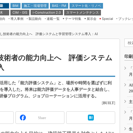
 築
施工・現場管理
BAS・FM
スマート化・リノベ
BIM
 木
CIM・GIS
スマートメンテナンス
i-Construction 2.0
動向
導入事例
製品動向
連載一覧
テーマ特集
展示会
ブックレ
Special
建設Tech NEXT BREAK
メンテナンス・レジリエンス
TOKYO2026
用し技術者の能力向上へ 評価システムと学習管理システム導入：AI
ドローンがもたらす建設業界の“ゲー
第8回 国際 建設・測量展
ムチェンジ” Ver.2.0
（CSPI2026）
脱3Kから新3Kへ導く建設×IT
第10回 JAPAN BUILD TOKYO－建
し技術者の能力向上へ 評価システム
印刷
築・土木・不動産の先端技術展－
“Society5.0”時代のスマートビル
入
Japan Drone 2023
VR／ARが描くモノづくりのミライ
「
月
メンテナンス・レジリエンスOSAKA
2020
を活用した「能力評価システム」と、場所や時間を選ばずに利
A
日本 ものづくりワールド 2020
」を導入した。将来は能力評価データを人事データと結合し、
2
研修プログラム、ジョブローテーションに活用する。
メンテナンス・レジリエンスTOKYO
主
2019
[
BUILT
]
IGAS2018
「
Share
月
生