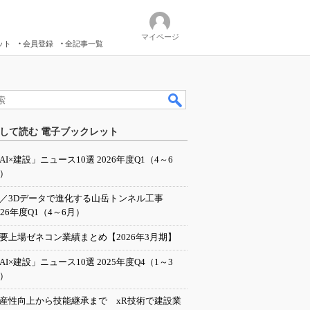
マイページ
ット
会員登録
全記事一覧
して読む 電子ブックレット
AI×建設」ニュース10選 2026年度Q1（4～6
）
I／3Dデータで進化する山岳トンネル工事
026年度Q1（4～6月）
要上場ゼネコン業績まとめ【2026年3月期】
AI×建設」ニュース10選 2025年度Q4（1～3
）
産性向上から技能継承まで xR技術で建設業