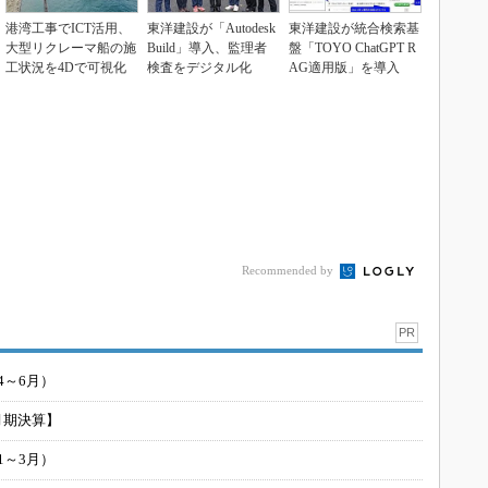
港湾工事でICT活用、
東洋建設が「Autodesk
東洋建設が統合検索基
大型リクレーマ船の施
Build」導入、監理者
盤「TOYO ChatGPT R
工状況を4Dで可視化
検査をデジタル化
AG適用版」を導入
Recommended by
PR
4～6月）
月期決算】
1～3月）