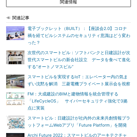
関連情報
関連記事
電子ブックレット（BUILT）：【座談会2.0】コロナ
禍を経てビルシステムのセキュリティ意識はどう変わ
った？
次世代のスマートビル：ソフトバンクと日建設計が次
世代スマートビルの新会社設立 データを食べて進化
する“オートノマスビル”
スマートビルを実現するIoT：エレベーター内の気ま
ずい沈黙を解消 三菱電機プライベート展示会を視察
FM：大成建設のBIMと建物情報を統合管理する
「LifeCycleOS」 サイバーセキュリティ強化で3拠
点に実装
スマートビル：日建設計が社内外の未来共創情報プラ
ットフォームWebアプリ「Future Platform」を開発
Archi Future 2022：スマートビルのアーキテクチャ