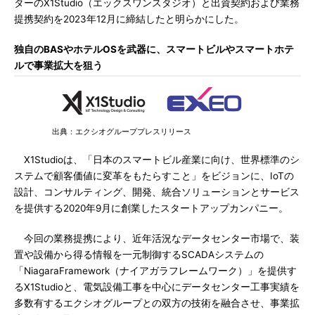
ターのX1Studio（エックスワンスタジオ）と出資契約および業務
提携契約を2023年12月に締結したと明らかにした。
独自のBASやホテルOSを武器に、スマートビルやスマートホテ
ルで事業拡大を狙う
出典：エクシオグループプレスリリース
X1Studioは、「日本のスマートビル産業に向け、世界標準のシ
ステムで顧客価値に変革をもたらすこと」をビジョンに、IoTの
設計、コンサルティング、開発、統合ソリューションとサービス
を提供する2020年9月に創業したスタートアップカンパニー。
今回の業務提携により、近年活況なデータセンター市場で、装
置や設備から得る情報を一元制御するSCADAシステムの
「NiagaraFramework（ナイアガラフレームワーク）」を提供す
るX1Studioと、電気設備工事を中心にデータセンター工事実績を
多数有するエクシオグループとの双方の技術を融合させ、事業拡