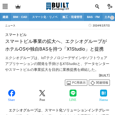
建築
BIM・CAD
スマート化・リノベ
施工・現場管理
BAS・FM
土木
ニュース
2024年2月7日
スマートビル
スマートビル事業の拡大へ、エクシオグループが
ホテルOSや独自BASを持つ「X1Studio」と提携
エクシオグループは、IoTテクノロジーデザインやソフトウェア
アプリケーションの開発を手掛けるX1Studioと、データセンター
やスマートビルの事業拡大を目的に業務提携を締結した。
[BUILT]
PC用表示
関連情報
Share
Post
LINE
Hatena
エクシオグループは、スマート化ソリューションインテグレー