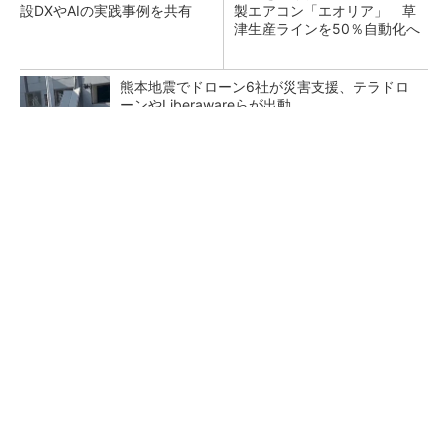
設DXやAIの実践事例を共有
製エアコン「エオリア」 草
津生産ラインを50％自動化へ
熊本地震でドローン6社が災害支援、テラドロ
ーンやLiberawareらが出動
堅牢さ・コスパだけじゃない最新「arrows」事
情
PR(arrows)
鹿島が演算工房を子会社化 山岳トンネル工事
の建設ICTを内製化