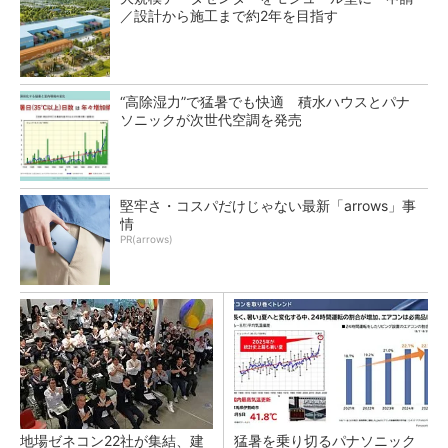
／設計から施工まで約2年を目指す
“高除湿力”で猛暑でも快適 積水ハウスとパナ
ソニックが次世代空調を発売
堅牢さ・コスパだけじゃない最新「arrows」事
情
PR(arrows)
地場ゼネコン22社が集結、建
猛暑を乗り切るパナソニック