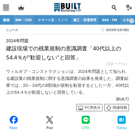
建築
BIM・CAD
スマート化・リノベ
施工・現場管理
BAS・FM
土木
ニュース
2023年12月18日
2024年問題
建設現場での残業規制の意識調査「40代以上の
54.4％が“歓迎しない”と回答」
（2/2 ページ）
ウィルオブ・コンストラクションは、2024年問題として知られ
る建設業の残業規制に関する意識調査の結果を発表した。調査結
果では、20～30代の8割強が規制を歓迎するとした一方、40代以
上の54.4％が歓迎しないと回答している。
[BUILT]
PC用表示
関連情報
Share
Post
LINE
Hatena