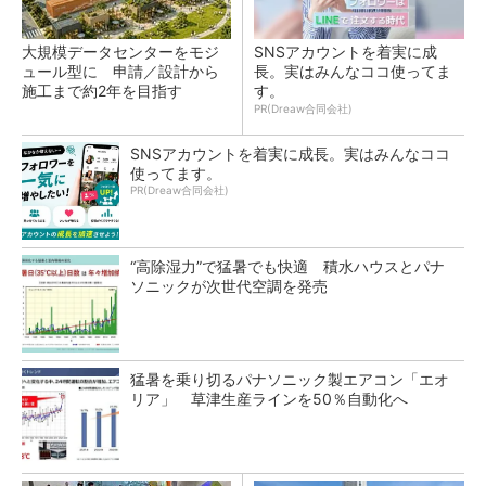
大規模データセンターをモジ
SNSアカウントを着実に成
ュール型に 申請／設計から
長。実はみんなココ使ってま
施工まで約2年を目指す
す。
PR(Dreaw合同会社)
SNSアカウントを着実に成長。実はみんなココ
使ってます。
PR(Dreaw合同会社)
“高除湿力”で猛暑でも快適 積水ハウスとパナ
ソニックが次世代空調を発売
猛暑を乗り切るパナソニック製エアコン「エオ
リア」 草津生産ラインを50％自動化へ