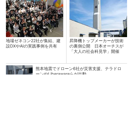
地場ゼネコン22社が集結、建
昇降機トップメーカーが技術
設DXやAIの実践事例を共有
の裏側公開 日本オーチスが
「大人の社会科見学」開催
熊本地震でドローン6社が災害支援、テラドロ
ーンやLiberawareらが出動
点群データを設計・維持管理で“使える3Dモデ
ル”に アイサンテクノロジーの新提案
鹿島が演算工房を子会社化 山岳トンネル工事