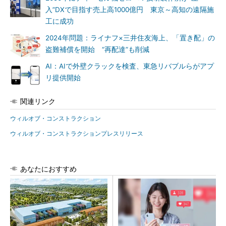
入”DXで目指す売上高1000億円 東京～高知の遠隔施
工に成功
2024年問題：ライナフ×三井住友海上、「置き配」の
盗難補償を開始 “再配達”も削減
AI：AIで外壁クラックを検査、東急リバブルらがアプ
リ提供開始
関連リンク
ウィルオブ・コンストラクション
ウィルオブ・コンストラクションプレスリリース
あなたにおすすめ