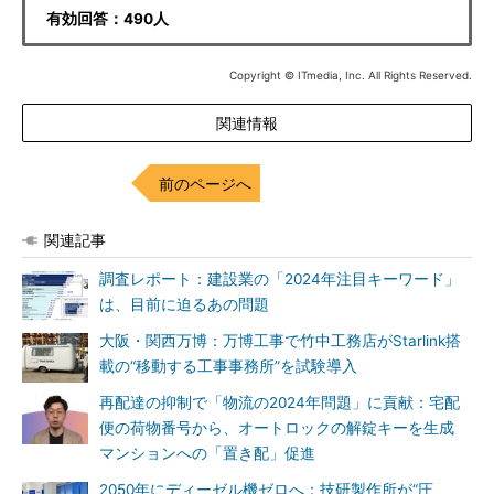
有効回答：490人
Copyright © ITmedia, Inc. All Rights Reserved.
関連情報
前のページへ
関連記事
調査レポート：建設業の「2024年注目キーワード」
は、目前に迫るあの問題
大阪・関西万博：万博工事で竹中工務店がStarlink搭
載の“移動する工事事務所”を試験導入
再配達の抑制で「物流の2024年問題」に貢献：宅配
便の荷物番号から、オートロックの解錠キーを生成
マンションへの「置き配」促進
2050年にディーゼル機ゼロへ：技研製作所が“圧