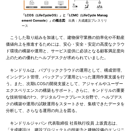
「LCOS（LifeCycleOS）」と「LCMC（LifeCycle Manag
ement Console）」の概念図
出典：大成建設プレスリリ
ース
こうした取り組みを加速して、建物保守業務の効率化や不動産
価値向上を推進するためには、安心・安全・安定の高度なクラウ
ド環境の構築や運用と、サービス提供に必須となる顧客満足度向
上のための優れたヘルプデスクが求められていました。
キンドリルは、パブリッククラウドの運用として、構成管理、
インシデント管理、バックアップ運用といった運用作業支援を行
う。また、次期LCOSの開発支援として、アジャイルやユーザー
エクスペリエンスの構築もサポート。さらに、キンドリルの重要
な技術領域の1つ、デジタルワークプレース分野で、ヘルプデス
クの構築や運用の試験運用をスタートさせ、集積できたデータを
分析して、さらなる運用の向上を図る。
キンドリルジャパン 代表取締役 社長執行役員 上坂貴志は、
「大成建設は、建設プロジェクトの技術力と建物設備のエンジニ