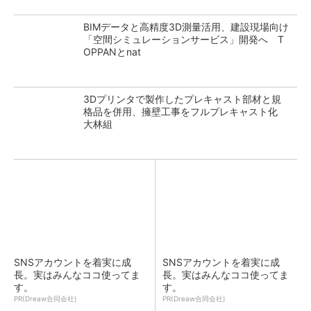
BIMデータと高精度3D測量活用、建設現場向け
「空間シミュレーションサービス」開発へ T
OPPANとnat
3Dプリンタで製作したプレキャスト部材と規
格品を併用、擁壁工事をフルプレキャスト化
大林組
SNSアカウントを着実に成
SNSアカウントを着実に成
長。実はみんなココ使ってま
長。実はみんなココ使ってま
す。
す。
PR(Dreaw合同会社)
PR(Dreaw合同会社)