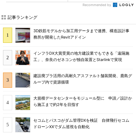
Recommended by
記事ランキング
3D鉄筋モデルから加工用データまで連携、構造設計事
務所が開発したRevitアドイン
インフラDX大賞受賞の地方建設業でもできる「遠隔施
工」、奈良のゼネコンが独自装置とStarlinkで実現
建設廃プラ活用の高耐久アスファルト舗装開発、鹿島グ
ループ内で資源循環
大規模データセンターをモジュール型に 申請／設計か
ら施工まで約2年を目指す
セコムとパスコがダム管理DXを検証 自律飛行セコム
ドローンXXでダム巡視を自動化