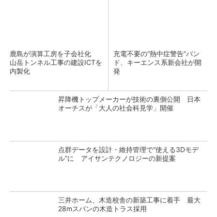
鹿島が演算工房を子会社化
充電不要の“熱中症警告”バン
山岳トンネル工事の建設ICTを
ド、キーエンス系新会社が開
内製化
発
昇降機トップメーカーが技術の裏側公開 日本
オーチスが「大人の社会科見学」開催
点群データを設計・維持管理で“使える3Dモデ
ル”に アイサンテクノロジーの新提案
三井ホーム、木造校舎の新築工事に着手 最大
28mスパンの木造トラス採用