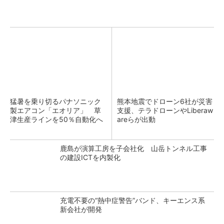
猛暑を乗り切るパナソニック
熊本地震でドローン6社が災害
製エアコン「エオリア」 草
支援、テラドローンやLiberaw
津生産ラインを50％自動化へ
areらが出動
鹿島が演算工房を子会社化 山岳トンネル工事
の建設ICTを内製化
充電不要の“熱中症警告”バンド、キーエンス系
新会社が開発