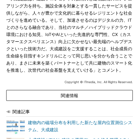
アリング力を持ち、施設全体を対象とする一貫したサービスを提
供しながら、人々が豊かで文化的に暮らせるレジリエントな社会
づくりを進めている。そして、加速させるのはデジタルの力、IT
とのさらなる融合であり、当社のマルチ／ハイブリッドクラウド
環境における知見、IoTやAIといった先進的な専門性、CX（カス
タマーエクスペリエンス）向上に欠かせない最先端のヘルプデス
クといった技術力だ。大成建設をご支援することは、社会成長の
生命線を目指すキンドリルにとって同じ思いを分かち合うことで
あり、まさに未来を築くパートナーとして共に建物のスマート化
を推進し、次世代の社会基盤を支えていける」とコメント。
Copyright © ITmedia, Inc. All Rights Reserved.
関連情報
関連記事
建物内の磁場分布を利用した新たな屋内位置測位シス
テム、大成建設