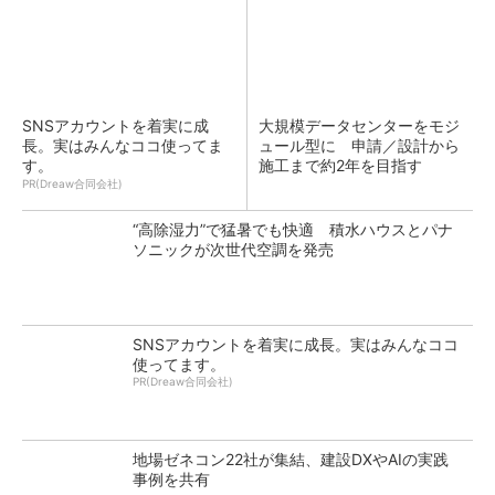
SNSアカウントを着実に成
大規模データセンターをモジ
長。実はみんなココ使ってま
ュール型に 申請／設計から
す。
施工まで約2年を目指す
PR(Dreaw合同会社)
“高除湿力”で猛暑でも快適 積水ハウスとパナ
ソニックが次世代空調を発売
SNSアカウントを着実に成長。実はみんなココ
使ってます。
PR(Dreaw合同会社)
地場ゼネコン22社が集結、建設DXやAIの実践
事例を共有