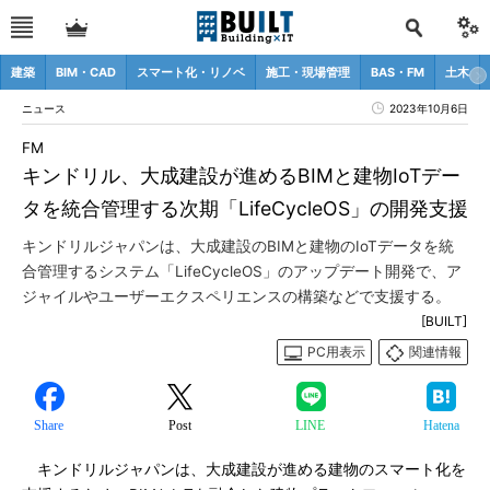
建築
BIM・CAD
スマート化・リノベ
施工・現場管理
BAS・FM
土木
ニュース
2023年10月6日
FM
キンドリル、大成建設が進めるBIMと建物IoTデー
タを統合管理する次期「LifeCycleOS」の開発支援
キンドリルジャパンは、大成建設のBIMと建物のIoTデータを統
合管理するシステム「LifeCycleOS」のアップデート開発で、ア
ジャイルやユーザーエクスペリエンスの構築などで支援する。
[BUILT]
PC用表示
関連情報
Share
Post
LINE
Hatena
キンドリルジャパンは、大成建設が進める建物のスマート化を