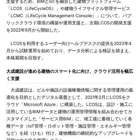
支援するため、BIMとIoTを融合した建物プラットフォーム
「LCOS（LifeCycleOS）」や建物ライフサイクル管理サービス
「LCMC（LifeCycle Management Console）」について、パブ
リッククラウド環境の構築や運用支援と、次期LCOSの開発支援
を2022年9月から開始した。
LCOSを利用するユーザー向けヘルプデスクの提供を2023年4
月から試験運用を始めており、データ分析による検証を踏まえ、
本格展開を目指す。
大成建設が進める建物のスマート化に向け、クラウド活用を幅広
く支援
大成建設は、ビルや施設の設備稼働情報に関する管理運用の最
適化を目的としたデジタル基盤として、2021年2月にLCOSをク
ラウド「Microsoft Azure」に構築した。LCOSは、設計・施工に
活用しているBIMデータと建物の運用管理情報を組み合わせてカ
スタマイズした「サービス用BIM」に、竣工後に蓄積していく各
種データ（IoT管理・ロボット管理・施設管理・エネルギー管理
など）を紐（ひも）付け、建物機能の継続的なアップグレードを