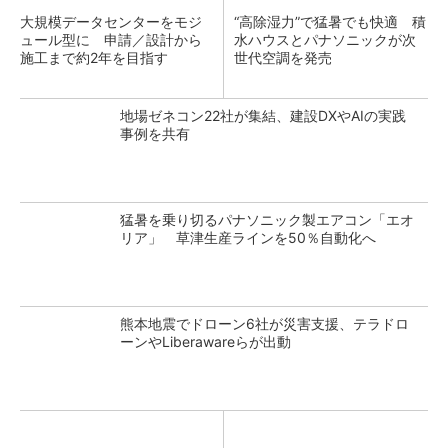
大規模データセンターをモジ
“高除湿力”で猛暑でも快適 積
ュール型に 申請／設計から
水ハウスとパナソニックが次
施工まで約2年を目指す
世代空調を発売
地場ゼネコン22社が集結、建設DXやAIの実践
事例を共有
猛暑を乗り切るパナソニック製エアコン「エオ
リア」 草津生産ラインを50％自動化へ
熊本地震でドローン6社が災害支援、テラドロ
ーンやLiberawareらが出動