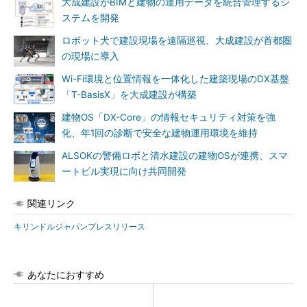
大成建設がBIMと建物の運用データを統合管理するシ
ステムを開発
ロボット犬で建設現場を遠隔巡視、大成建設が首都圏
の現場に導入
Wi-Fi環境と位置情報を一体化した建築現場のDX基盤
「T-BasisX」を大成建設が構築
建物OS「DX-Core」の情報セキュリティ対策を強
化、年1回の診断で安全な建物運用環境を維持
ALSOKの警備ロボと清水建設の建物OSが連携、スマ
ートビル実現に向け共同開発
関連リンク
キリンドルジャパンプレスリリース
あなたにおすすめ