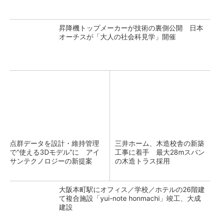
昇降機トップメーカーが技術の裏側公開 日本
オーチスが「大人の社会科見学」開催
点群データを設計・維持管理
三井ホーム、木造校舎の新築
で“使える3Dモデル”に アイ
工事に着手 最大28mスパン
サンテクノロジーの新提案
の木造トラス採用
大阪本町駅にオフィス／学校／ホテルの26階建
て複合施設「yui-note honmachi」竣工、大成
建設