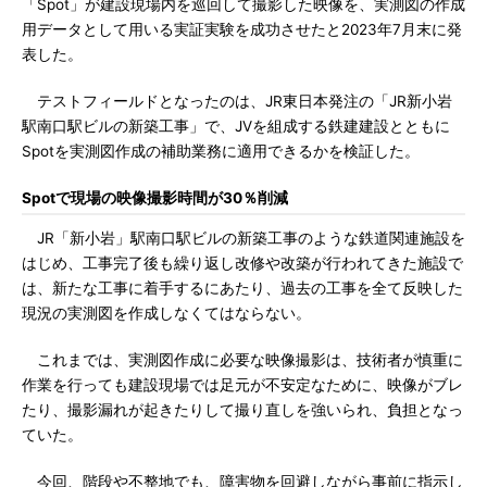
「Spot」が建設現場内を巡回して撮影した映像を、実測図の作成
用データとして用いる実証実験を成功させたと2023年7月末に発
表した。
テストフィールドとなったのは、JR東日本発注の「JR新小岩
駅南口駅ビルの新築工事」で、JVを組成する鉄建建設とともに
Spotを実測図作成の補助業務に適用できるかを検証した。
Spotで現場の映像撮影時間が30％削減
JR「新小岩」駅南口駅ビルの新築工事のような鉄道関連施設を
はじめ、工事完了後も繰り返し改修や改築が行われてきた施設で
は、新たな工事に着手するにあたり、過去の工事を全て反映した
現況の実測図を作成しなくてはならない。
これまでは、実測図作成に必要な映像撮影は、技術者が慎重に
作業を行っても建設現場では足元が不安定なために、映像がブレ
たり、撮影漏れが起きたりして撮り直しを強いられ、負担となっ
ていた。
今回、階段や不整地でも、障害物を回避しながら事前に指示し