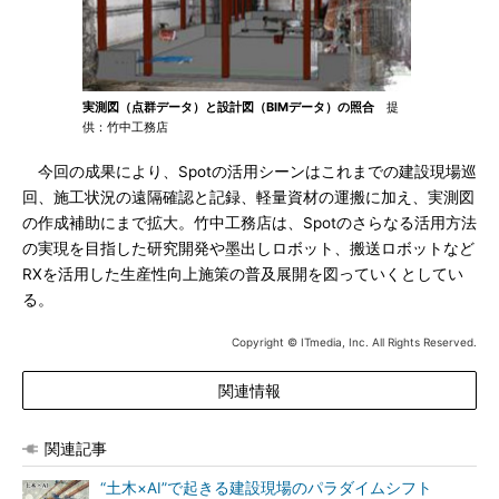
実測図（点群データ）と設計図（BIMデータ）の照合
提
供：竹中工務店
今回の成果により、Spotの活用シーンはこれまでの建設現場巡
回、施工状況の遠隔確認と記録、軽量資材の運搬に加え、実測図
の作成補助にまで拡大。竹中工務店は、Spotのさらなる活用方法
の実現を目指した研究開発や墨出しロボット、搬送ロボットなど
RXを活用した生産性向上施策の普及展開を図っていくとしてい
る。
Copyright © ITmedia, Inc. All Rights Reserved.
関連情報
関連記事
“土木×AI”で起きる建設現場のパラダイムシフト