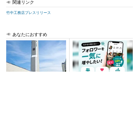
関連リンク
竹中工務店プレスリリース
あなたにおすすめ
昇降機トップメーカーが技術
SNSアカウントを着実に成
の裏側公開 日本オーチスが
長。実はみんなココ使ってま
「大人の社会科見学」開催
す。
PR(Dreaw合同会社)
“高除湿力”で猛暑でも快適 積水ハウスとパナ
ソニックが次世代空調を発売