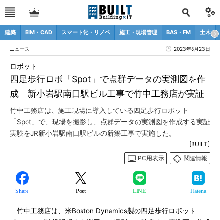
建築
BIM・CAD
スマート化・リノベ
施工・現場管理
BAS・FM
土木
ニュース
2023年8月23日
ロボット
四足歩行ロボ「Spot」で点群データの実測図を作
成 新小岩駅南口駅ビル工事で竹中工務店が実証
竹中工務店は、施工現場に導入している四足歩行ロボット
「Spot」で、現場を撮影し、点群データの実測図を作成する実証
実験をJR新小岩駅南口駅ビルの新築工事で実施した。
[BUILT]
PC用表示
関連情報
Share
Post
LINE
Hatena
竹中工務店は、米Boston Dynamics製の四足歩行ロボット