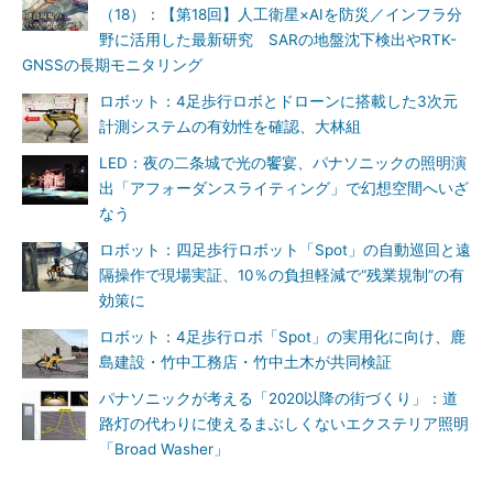
（18）：【第18回】人工衛星×AIを防災／インフラ分
野に活用した最新研究 SARの地盤沈下検出やRTK-
GNSSの長期モニタリング
ロボット：4足歩行ロボとドローンに搭載した3次元
計測システムの有効性を確認、大林組
LED：夜の二条城で光の饗宴、パナソニックの照明演
出「アフォーダンスライティング」で幻想空間へいざ
なう
ロボット：四足歩行ロボット「Spot」の自動巡回と遠
隔操作で現場実証、10％の負担軽減で“残業規制”の有
効策に
ロボット：4足歩行ロボ「Spot」の実用化に向け、鹿
島建設・竹中工務店・竹中土木が共同検証
パナソニックが考える「2020以降の街づくり」：道
路灯の代わりに使えるまぶしくないエクステリア照明
「Broad Washer」