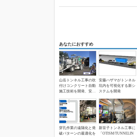
あなたにおすすめ
山岳トンネル工事の吹
安藤ハザマがトンネル
付けコンクリート自動
坑内を可視化する新シ
施工技術を開発、安藤
ステムを開発
ハザマ
穿孔作業の遠隔化と発
新笹子トンネル工事に
破パターンの最適化を
「OTISM/TUNNELIN