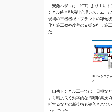
安藤ハザマは、ICTにより山岳ト
ンネル統合型掘削管理システム（i
現場の重機機械・プラントの稼働
化と施工効率改善の支援を行う施工管
た。
Hi-Resシス
ス
山岳トンネル工事では、日報など
より精度良く効率的な情報収集技
析するなどの新技術も導入されて
されていた。