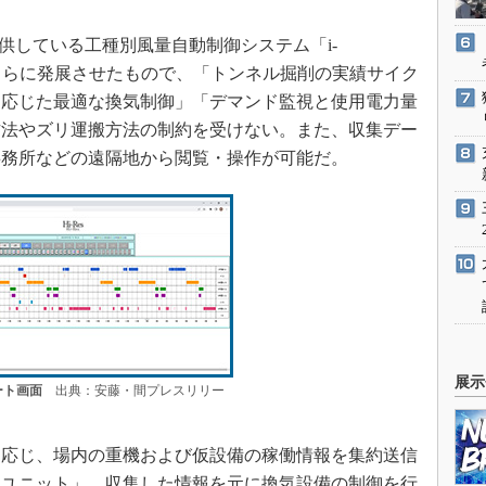
提供している工種別風量自動制御システム「i-
-A）」をさらに発展させたもので、「トンネル掘削の実績サイク
に応じた最適な換気制御」「デマンド監視と使用電力量
方法やズリ運搬方法の制約を受けない。また、収集デー
事務所などの遠隔地から閲覧・操作が可能だ。
展示
ート画面
出典：安藤・間プレスリリー
応じ、場内の重機および仮設備の稼働情報を集約送信
線ユニット」、収集した情報を元に換気設備の制御を行