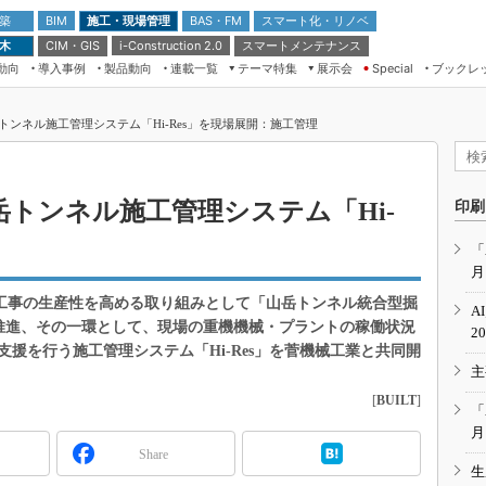
 築
施工・現場管理
BAS・FM
スマート化・リノベ
BIM
 木
CIM・GIS
スマートメンテナンス
i-Construction 2.0
動向
導入事例
製品動向
連載一覧
テーマ特集
展示会
ブックレ
Special
建設Tech NEXT BREAK
メンテナンス・レジリエンス
TOKYO2026
ンネル施工管理システム「Hi-Res」を現場展開：施工管理
ドローンがもたらす建設業界の“ゲー
第8回 国際 建設・測量展
ムチェンジ” Ver.2.0
（CSPI2026）
脱3Kから新3Kへ導く建設×IT
第10回 JAPAN BUILD TOKYO－建
トンネル施工管理システム「Hi-
印刷
築・土木・不動産の先端技術展－
“Society5.0”時代のスマートビル
Japan Drone 2023
VR／ARが描くモノづくりのミライ
「
月
メンテナンス・レジリエンスOSAKA
2020
ル工事の生産性を高める取り組みとして「山岳トンネル統合型掘
A
日本 ものづくりワールド 2020
を推進、その一環として、現場の重機機械・プラントの稼働状況
2
援を行う施工管理システム「Hi-Res」を菅機械工業と共同開
メンテナンス・レジリエンスTOKYO
主
2019
[
BUILT
]
IGAS2018
「
月
Share
生