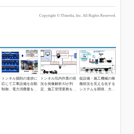
Copyright © ITmedia, Inc. All Rights Reserved.
トンネル掘削の進捗に
トンネル坑内作業の状
仮設備・施工機械の稼
応じて工事設備を自動
況を画像解析AIが判
働状況を見える化する
制御、電力消費量を4
定、施工管理業務を効
システムを開発、大成
8％削減 「T-iD...
率化 清水建設が開発
建設