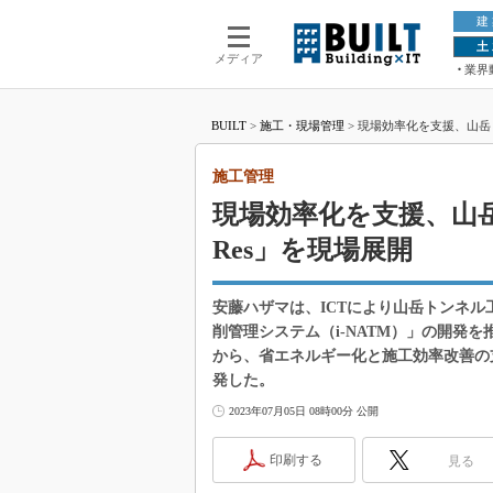
建
土
メディア
業界
BUILT
>
施工・現場管理
>
現場効率化を支援、山岳ト
施工管理
現場効率化を支援、山岳
Res」を現場展開
安藤ハザマは、ICTにより山岳トンネ
削管理システム（i-NATM）」の開発
から、省エネルギー化と施工効率改善の支
発した。
2023年07月05日 08時00分 公開
印刷する
見る