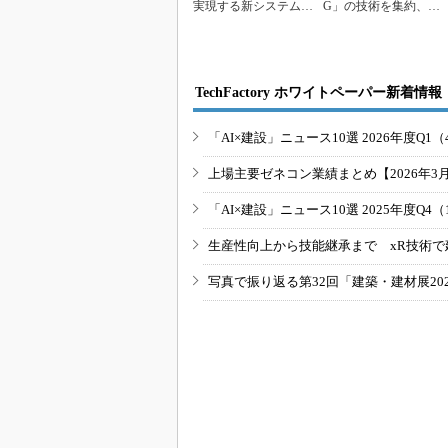
実現する新システム、
G」の技術を集約、大
安藤ハザマ
林組
TechFactory ホワイトペーパー新着情報
「AI×建設」ニュース10選 2026年度Q1（
上場主要ゼネコン業績まとめ【2026年3
「AI×建設」ニュース10選 2025年度Q4（
生産性向上から技能継承まで xR技術で
写真で振り返る第32回「建築・建材展20