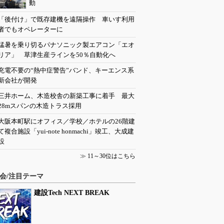
動
「後付け」で既存建機を遠隔操作 車いす利用
者でもオペレーターに
猛暑を乗り切るパナソニック製エアコン「エオ
リア」 草津生産ラインを50％自動化へ
充電不要の“熱中症警告”バンド、キーエンス系
新会社が開発
三井ホーム、木造校舎の新築工事に着手 最大
28mスパンの木造トラス採用
大阪本町駅にオフィス／学校／ホテルの26階建
て複合施設「yui-note honmachi」竣工、大成建
設
≫
11～30位はこちら
会/注目テーマ
建設Tech NEXT BREAK