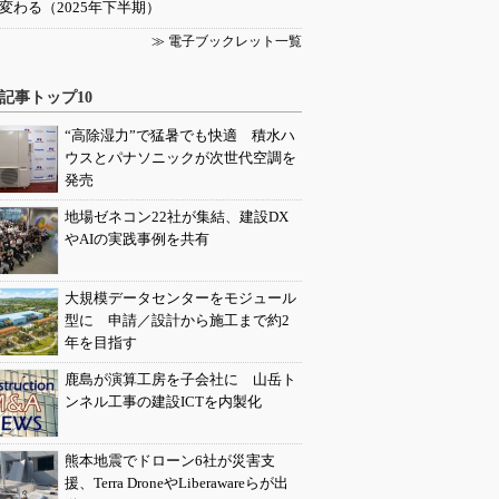
変わる（2025年下半期）
≫ 電子ブックレット一覧
記事トップ10
“高除湿力”で猛暑でも快適 積水ハ
ウスとパナソニックが次世代空調を
発売
地場ゼネコン22社が集結、建設DX
やAIの実践事例を共有
大規模データセンターをモジュール
型に 申請／設計から施工まで約2
年を目指す
鹿島が演算工房を子会社に 山岳ト
ンネル工事の建設ICTを内製化
熊本地震でドローン6社が災害支
援、Terra DroneやLiberawareらが出