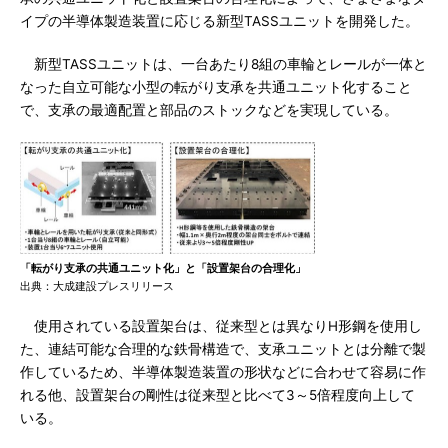
イプの半導体製造装置に応じる新型TASSユニットを開発した。
新型TASSユニットは、一台あたり8組の車輪とレールが一体と
なった自立可能な小型の転がり支承を共通ユニット化すること
で、支承の最適配置と部品のストックなどを実現している。
「転がり支承の共通ユニット化」と「設置架台の合理化」
出典：大成建設プレスリリース
使用されている設置架台は、従来型とは異なりH形鋼を使用し
た、連結可能な合理的な鉄骨構造で、支承ユニットとは分離で製
作しているため、半導体製造装置の形状などに合わせて容易に作
れる他、設置架台の剛性は従来型と比べて3～5倍程度向上して
いる。