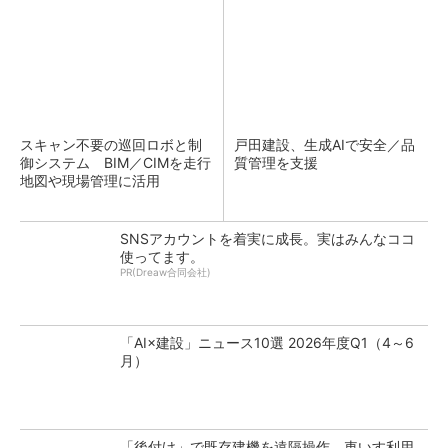
スキャン不要の巡回ロボと制
戸田建設、生成AIで安全／品
御システム BIM／CIMを走行
質管理を支援
地図や現場管理に活用
SNSアカウントを着実に成長。実はみんなココ
使ってます。
PR(Dreaw合同会社)
「AI×建設」ニュース10選 2026年度Q1（4～6
月）
「後付け」で既存建機を遠隔操作 車いす利用