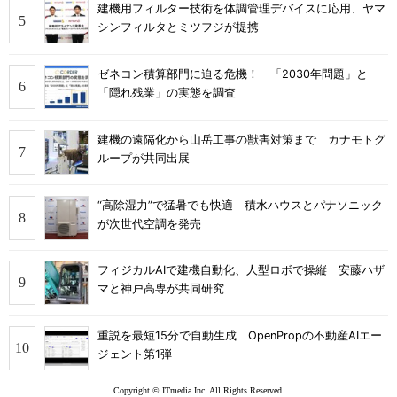
建機用フィルター技術を体調管理デバイスに応用、ヤマ
シンフィルタとミツフジが提携
ゼネコン積算部門に迫る危機！ 「2030年問題」と
「隠れ残業」の実態を調査
建機の遠隔化から山岳工事の獣害対策まで カナモトグ
ループが共同出展
“高除湿力”で猛暑でも快適 積水ハウスとパナソニック
が次世代空調を発売
フィジカルAIで建機自動化、人型ロボで操縦 安藤ハザ
マと神戸高専が共同研究
重説を最短15分で自動生成 OpenPropの不動産AIエー
ジェント第1弾
Copyright © ITmedia Inc. All Rights Reserved.