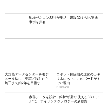
地場ゼネコン22社が集結、建設DXやAIの実践
事例を共有
大規模データセンターをモジ
ロボット掃除機の進化のカギ
ュール型に 申請／設計から
は水にあり。このボードがす
施工まで約2年を目指す
ごい理由
PR(Dreame)
点群データを設計・維持管理で“使える3Dモデ
ル”に アイサンテクノロジーの新提案