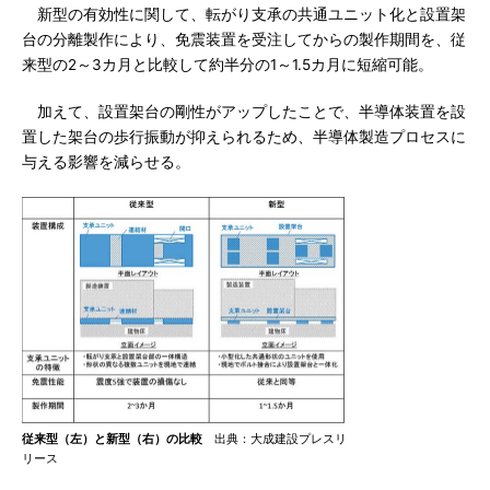
新型の有効性に関して、転がり支承の共通ユニット化と設置架
台の分離製作により、免震装置を受注してからの製作期間を、従
来型の2～3カ月と比較して約半分の1～1.5カ月に短縮可能。
加えて、設置架台の剛性がアップしたことで、半導体装置を設
置した架台の歩行振動が抑えられるため、半導体製造プロセスに
与える影響を減らせる。
従来型（左）と新型（右）の比較
出典：大成建設プレスリ
リース