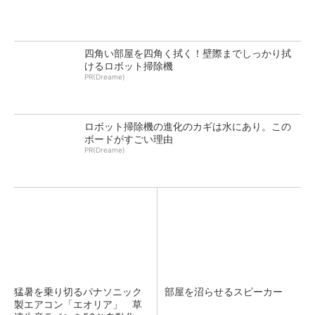
四角い部屋を四角く拭く！壁際までしっかり拭
けるロボット掃除機
PR(Dreame)
ロボット掃除機の進化のカギは水にあり。この
ボードがすごい理由
PR(Dreame)
猛暑を乗り切るパナソニック
部屋を沼らせるスピーカー
製エアコン「エオリア」 草