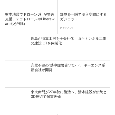
熊本地震でドローン6社が災害
部屋を一瞬で没入空間にする
支援、テラドローンやLiberaw
ガジェット
areらが出動
PR(デノン)
鹿島が演算工房を子会社化 山岳トンネル工事
の建設ICTを内製化
充電不要の“熱中症警告”バンド、キーエンス系
新会社が開発
東大赤門が27年秋に復活へ、清水建設が伝統と
3D技術で耐震改修