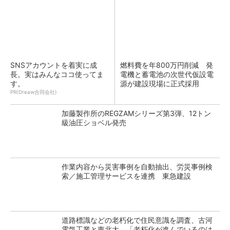
SNSアカウントを着実に成
燃料費を年800万円削減 発
長。実はみんなココ使ってま
電機と蓄電池の次世代仮設電
す。
源が建設現場に正式採用
PR(Dreaw合同会社)
加藤製作所のREGZAMシリーズ第3弾、12トン
級油圧ショベル発売
作業内容から災害事例を自動抽出、労災事例検
索／施工管理サービスを連携 東急建設
道路標識などの老朽化で住民意識を調査、古河
電気工業と東北大 「老朽化が進んでいるのは