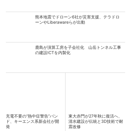
熊本地震でドローン6社が災害支援、テラドロ
ーンやLiberawareらが出動
鹿島が演算工房を子会社化 山岳トンネル工事
の建設ICTを内製化
充電不要の“熱中症警告”バン
東大赤門が27年秋に復活へ、
ド、キーエンス系新会社が開
清水建設が伝統と3D技術で耐
発
震改修