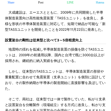
Share
Post
LINE
Hatena
大成建設は、エーエスとともに、2009年に共同開発した半導
体製造装置向け高性能免震装置「TASSユニット」を改良し、多
様な形状の半導体製造装置に対応して、短期で納品が可能な「新
型TASSユニットを開発したことを2022年11月22日に発表した。
設置架台の剛性は従来型と比べて3～5倍程度向上
地震時の揺れを低減し半導体製造装置の損傷を防ぐTASSユニ
ットは、2009年の初適用以降、国内と台湾で既に3000台以上が
採用され、継続的に納入実績を伸ばしている。
しかし、従来型のTASSユニットは、半導体製造装置の形状や
重量配置に合わせて免震装置（支承ユニット）を個別に設計して
おり、その製作納期が半導体の製造開始に直接影響を及ぼしてい
た。
そこで、両社は、従来型では一体で製作していた、転がり支承
と設置架台を分離製作（現場組立）する方式に改良し、転がり支
承の共通ユニット化と設置架台の合理化によって、さまざまなタ