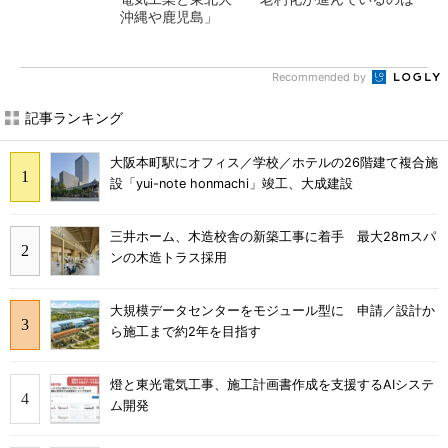
沖縄や鹿児島」
Recommended by
記事ランキング
大阪本町駅にオフィス／学校／ホテルの26階建て複合施
設「yui-note honmachi」竣工、大成建設
三井ホーム、木造校舎の新築工事に着手 最大28mスパ
ンの木造トラス採用
大規模データセンターをモジュール型に 申請／設計か
ら施工まで約2年を目指す
燈と東光電気工事、施工計画書作成を支援するAIシステ
ム開発