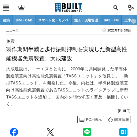
建築
BIM・CAD
スマート化・リノベ
施工・現場管理
BAS・FM
土木
ニュース
2022年11月30日
免震
製作期間半減と歩行振動抑制を実現した新型高性
能機器免震装置、大成建設
大成建設は、エーエスとともに、2009年に共同開発した半導体
製造装置向け高性能免震装置「TASSユニット」を改良し、「新
型TASSユニット」を開発した。今後、両社は、半導体製造装置
向け高性能免震装置であるTASSユニットのラインアップに新型
TASSユニットを追加し、国内外を問わず広く普及・展開してい
く。
[BUILT]
PC用表示
関連情報