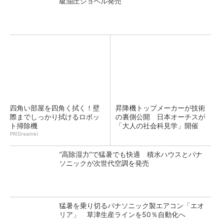
級油圧ショベル発売
四角い部屋を四角く拭く！壁
昇降機トップメーカーが技術
際までしっかり拭けるロボッ
の裏側公開 日本オーチスが
ト掃除機
「大人の社会科見学」開催
PR(Dreame)
“高除湿力”で猛暑でも快適 積水ハウスとパナ
ソニックが次世代空調を発売
猛暑を乗り切るパナソニック製エアコン「エオ
リア」 草津生産ラインを50％自動化へ