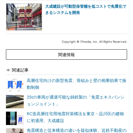
大成建設が可動型保管棚を低コストで免震化で
きるシステムを開発
Copyright © ITmedia, Inc. All Rights Reserved.
関連情報
関連記事
高層住宅向けの新型免震、骨組みと壁の相乗効果で振
動制御
25tの車両が通過可能な鋳鉄製の「免震エキスパンシ
ョンジョイント」
RC造高層住宅用地震対策構法を東京・品川区の建物
に初適用、大成建設
免震構造と従来構造の違いを疑似体験、近鉄不動産の