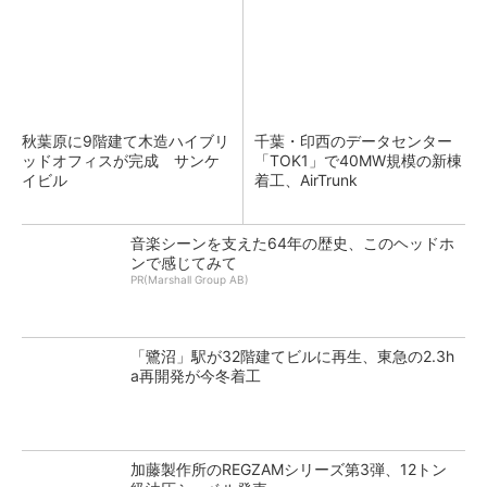
秋葉原に9階建て木造ハイブリ
千葉・印西のデータセンター
ッドオフィスが完成 サンケ
「TOK1」で40MW規模の新棟
イビル
着工、AirTrunk
音楽シーンを支えた64年の歴史、このヘッドホ
ンで感じてみて
PR(Marshall Group AB)
「鷺沼」駅が32階建てビルに再生、東急の2.3h
a再開発が今冬着工
加藤製作所のREGZAMシリーズ第3弾、12トン