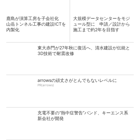
鹿島が演算工房を子会社化
大規模データセンターをモジ
山岳トンネル工事の建設ICTを
ュール型に 申請／設計から
内製化
施工まで約2年を目指す
東大赤門が27年秋に復活へ、清水建設が伝統と
3D技術で耐震改修
arrowsの頑丈さがとんでもないレベルに
PR(arrows)
充電不要の“熱中症警告”バンド、キーエンス系
新会社が開発