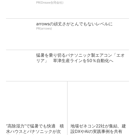
PR(Dreaw合同会社)
arrowsの頑丈さがとんでもないレベルに
PR(arrows)
猛暑を乗り切るパナソニック製エアコン「エオ
リア」 草津生産ラインを50％自動化へ
“高除湿力”で猛暑でも快適 積
地場ゼネコン22社が集結、建
水ハウスとパナソニックが次
設DXやAIの実践事例を共有