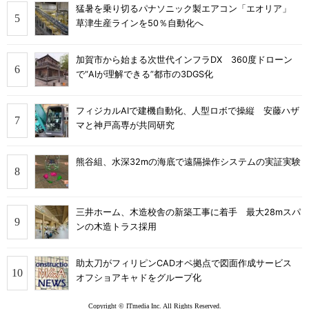
猛暑を乗り切るパナソニック製エアコン「エオリア」
草津生産ラインを50％自動化へ
加賀市から始まる次世代インフラDX 360度ドローン
で“AIが理解できる”都市の3DGS化
フィジカルAIで建機自動化、人型ロボで操縦 安藤ハザ
マと神戸高専が共同研究
熊谷組、水深32mの海底で遠隔操作システムの実証実験
三井ホーム、木造校舎の新築工事に着手 最大28mスパ
ンの木造トラス採用
助太刀がフィリピンCADオペ拠点で図面作成サービス
オフショアキャドをグループ化
Copyright © ITmedia Inc. All Rights Reserved.