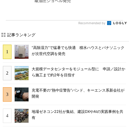
級油圧ショベル発売
Recommended by
記事ランキング
“高除湿力”で猛暑でも快適 積水ハウスとパナソニック
が次世代空調を発売
大規模データセンターをモジュール型に 申請／設計か
ら施工まで約2年を目指す
充電不要の“熱中症警告”バンド、キーエンス系新会社が
開発
地場ゼネコン22社が集結、建設DXやAIの実践事例を共
有