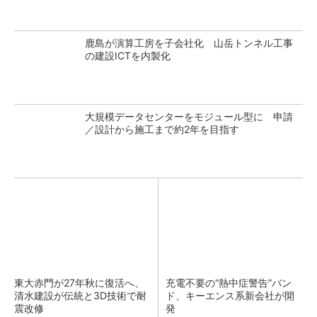
鹿島が演算工房を子会社化 山岳トンネル工事
の建設ICTを内製化
大規模データセンターをモジュール型に 申請
／設計から施工まで約2年を目指す
東大赤門が27年秋に復活へ、
充電不要の“熱中症警告”バン
清水建設が伝統と3D技術で耐
ド、キーエンス系新会社が開
震改修
発