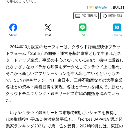
て解説していく。
[
柳井完司
，BUILT]
PC用表示
関連情報
Share
Post
LINE
Hatena
2014年10月設立のセーフィーは、クラウド録画型映像プラッ
トフォーム「Safie」の開発・運営を基幹事業として生まれたス
タートアップ企業。事業の中心となっているのは、街中に設置し
たさまざまなカメラから映像をデータ化してクラウド上に集め、
そこから新しいアプリケーションを生み出していくというもの
で、SONYやキヤノン、NTT東日本、三井不動産などの大手企業
各社との資本・業務提携を実現。各社とチームを組んで、新たな
クラウドモニタリング・録画サービス市場の開拓を進めていっ
た。
いまやクラウド録画サービス市場で5割近いシェアを獲得し、
代表取締役社長CEO 佐渡島隆平氏も、「Forbes JAPANが選ぶ起
業家ランキング2021」で第一位を受賞。2021年9月には、東証の