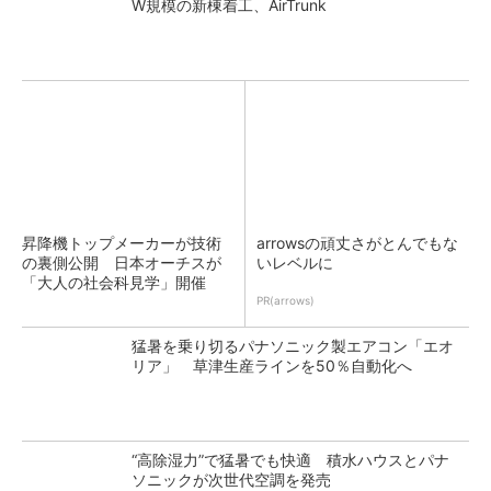
W規模の新棟着工、AirTrunk
昇降機トップメーカーが技術
arrowsの頑丈さがとんでもな
の裏側公開 日本オーチスが
いレベルに
「大人の社会科見学」開催
PR(arrows)
猛暑を乗り切るパナソニック製エアコン「エオ
リア」 草津生産ラインを50％自動化へ
“高除湿力”で猛暑でも快適 積水ハウスとパナ
ソニックが次世代空調を発売