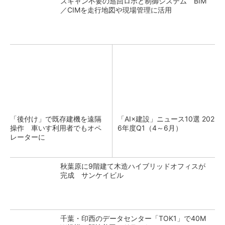
スキャン不要の巡回ロボと制御システム BIM
／CIMを走行地図や現場管理に活用
「後付け」で既存建機を遠隔
「AI×建設」ニュース10選 202
操作 車いす利用者でもオペ
6年度Q1（4～6月）
レーターに
秋葉原に9階建て木造ハイブリッドオフィスが
完成 サンケイビル
千葉・印西のデータセンター「TOK1」で40M