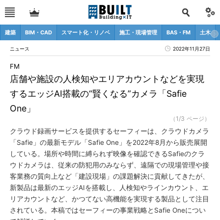
建築
BIM・CAD
スマート化・リノベ
施工・現場管理
BAS・FM
土木
ニュース
2022年11月27日
FM
店舗や施設の人検知やエリアカウントなどを実現
するエッジAI搭載の“賢くなる”カメラ「Safie
One」
（1/3 ページ）
クラウド録画サービスを提供するセーフィーは、クラウドカメラ
「Safie」の最新モデル「Safie One」を2022年8月から販売展開
している。場所や時間に縛られず映像を確認できるSafieのクラ
ウドカメラは、従来の防犯用のみならず、遠隔での現場管理や接
客業務の質向上など「建設現場」の課題解決に貢献してきたが、
新製品は最新のエッジAIを搭載し、人検知やラインカウント、エ
リアカウントなど、かつてない高機能を実現する製品として注目
されている。本稿ではセーフィーの事業戦略とSafie Oneについ