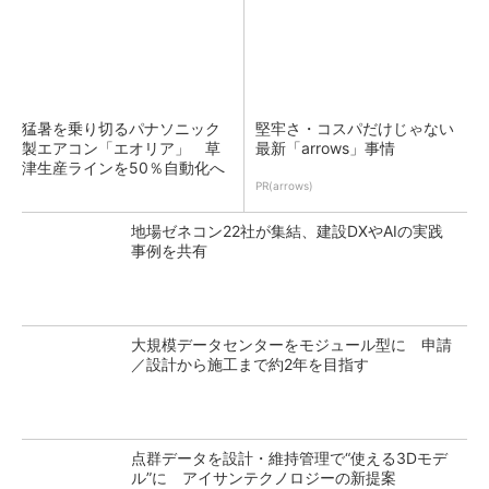
猛暑を乗り切るパナソニック
堅牢さ・コスパだけじゃない
製エアコン「エオリア」 草
最新「arrows」事情
津生産ラインを50％自動化へ
PR(arrows)
地場ゼネコン22社が集結、建設DXやAIの実践
事例を共有
大規模データセンターをモジュール型に 申請
／設計から施工まで約2年を目指す
点群データを設計・維持管理で“使える3Dモデ
ル”に アイサンテクノロジーの新提案