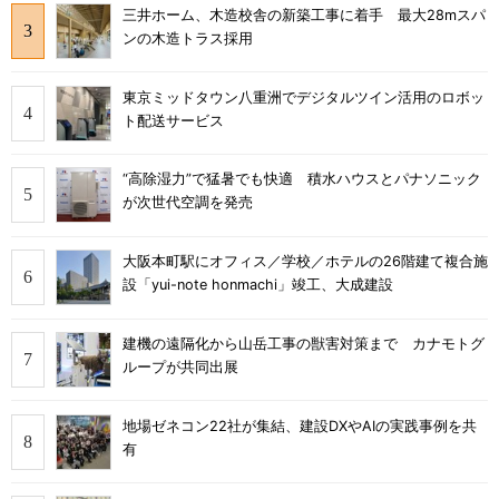
三井ホーム、木造校舎の新築工事に着手 最大28mスパ
ンの木造トラス採用
東京ミッドタウン八重洲でデジタルツイン活用のロボッ
ト配送サービス
“高除湿力”で猛暑でも快適 積水ハウスとパナソニック
が次世代空調を発売
大阪本町駅にオフィス／学校／ホテルの26階建て複合施
設「yui-note honmachi」竣工、大成建設
建機の遠隔化から山岳工事の獣害対策まで カナモトグ
ループが共同出展
地場ゼネコン22社が集結、建設DXやAIの実践事例を共
有