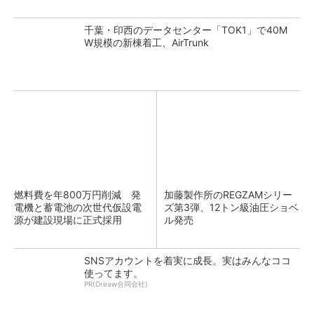
千葉・印西のデータセンター「TOK1」で40M
W規模の新棟着工、AirTrunk
燃料費を年800万円削減 発
加藤製作所のREGZAMシリー
電機と蓄電池の次世代仮設電
ズ第3弾、12トン級油圧ショベ
源が建設現場に正式採用
ル発売
SNSアカウントを着実に成長。実はみんなココ
使ってます。
PR(Dreaw合同会社)