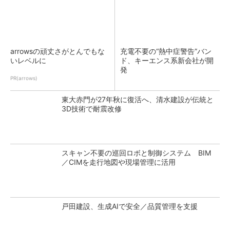
arrowsの頑丈さがとんでもな
充電不要の“熱中症警告”バン
いレベルに
ド、キーエンス系新会社が開
発
PR(arrows)
東大赤門が27年秋に復活へ、清水建設が伝統と
3D技術で耐震改修
スキャン不要の巡回ロボと制御システム BIM
／CIMを走行地図や現場管理に活用
戸田建設、生成AIで安全／品質管理を支援