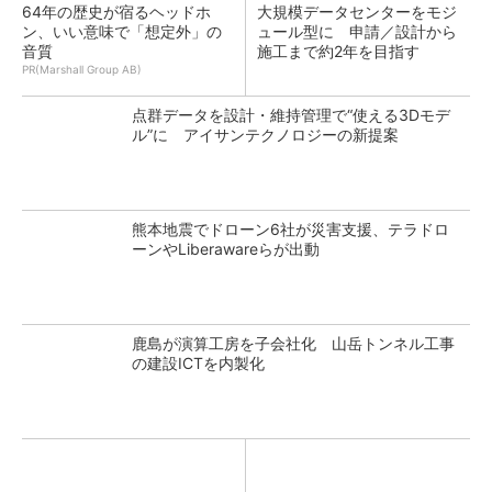
64年の歴史が宿るヘッドホ
大規模データセンターをモジ
ン、いい意味で「想定外」の
ュール型に 申請／設計から
音質
施工まで約2年を目指す
PR(Marshall Group AB)
点群データを設計・維持管理で“使える3Dモデ
ル”に アイサンテクノロジーの新提案
熊本地震でドローン6社が災害支援、テラドロ
ーンやLiberawareらが出動
鹿島が演算工房を子会社化 山岳トンネル工事
の建設ICTを内製化