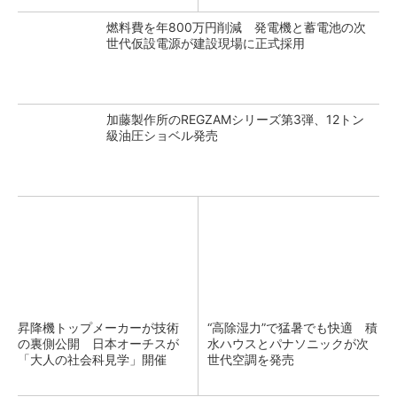
燃料費を年800万円削減 発電機と蓄電池の次
世代仮設電源が建設現場に正式採用
加藤製作所のREGZAMシリーズ第3弾、12トン
級油圧ショベル発売
昇降機トップメーカーが技術
“高除湿力”で猛暑でも快適 積
の裏側公開 日本オーチスが
水ハウスとパナソニックが次
「大人の社会科見学」開催
世代空調を発売