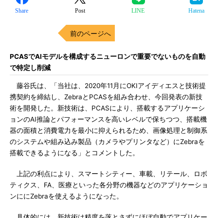
Share
Post
LINE
Hatena
前のページへ
PCASでAIモデルを構成するニューロンで重要でないものを自動
で特定し削減
藤谷氏は、「当社は、2020年11月にOKIアイディエスと技術提
携契約を締結し、ZebraとPCASを組み合わせ、今回発表の新技
術を開発した。新技術は、PCASにより、搭載するアプリケーシ
ョンのAI推論とパフォーマンスを高いレベルで保ちつつ、搭載機
器の面積と消費電力を最小に抑えられるため、画像処理と制御系
のシステムや組み込み製品（カメラやプリンタなど）にZebraを
搭載できるようになる」とコメントした。
上記の利点により、スマートシティー、車載、リテール、ロボ
ティクス、FA、医療といった各分野の機器などのアプリケーショ
ンににZebraを使えるようになった。
具体的には、新技術は精度を落とさずにほぼ自動でアプリケー