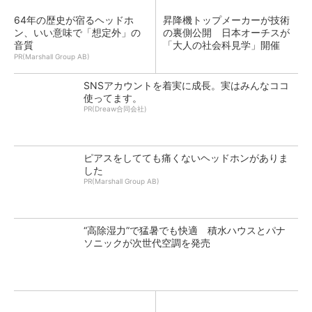
64年の歴史が宿るヘッドホ
昇降機トップメーカーが技術
ン、いい意味で「想定外」の
の裏側公開 日本オーチスが
音質
「大人の社会科見学」開催
PR(Marshall Group AB)
SNSアカウントを着実に成長。実はみんなココ
使ってます。
PR(Dreaw合同会社)
ピアスをしてても痛くないヘッドホンがありま
した
PR(Marshall Group AB)
“高除湿力”で猛暑でも快適 積水ハウスとパナ
ソニックが次世代空調を発売