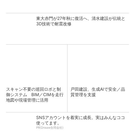
東大赤門が27年秋に復活へ、清水建設が伝統と
3D技術で耐震改修
スキャン不要の巡回ロボと制
戸田建設、生成AIで安全／品
御システム BIM／CIMを走行
質管理を支援
地図や現場管理に活用
SNSアカウントを着実に成長。実はみんなココ
使ってます。
PR(Dreaw合同会社)