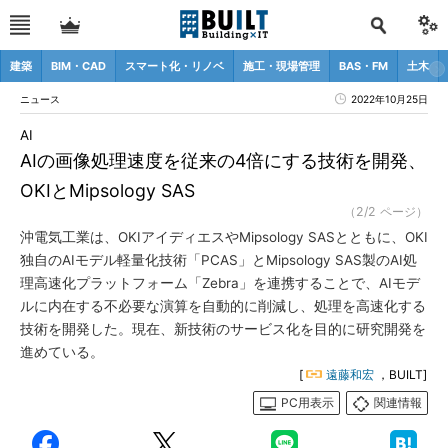
建築
BIM・CAD
スマート化・リノベ
施工・現場管理
BAS・FM
土木
ニュース
2022年10月25日
AI
AIの画像処理速度を従来の4倍にする技術を開発、
OKIとMipsology SAS
（2/2 ページ）
沖電気工業は、OKIアイディエスやMipsology SASとともに、OKI
独自のAIモデル軽量化技術「PCAS」とMipsology SAS製のAI処
理高速化プラットフォーム「Zebra」を連携することで、AIモデ
ルに内在する不必要な演算を自動的に削減し、処理を高速化する
技術を開発した。現在、新技術のサービス化を目的に研究開発を
進めている。
[
遠藤和宏
，BUILT]
PC用表示
関連情報