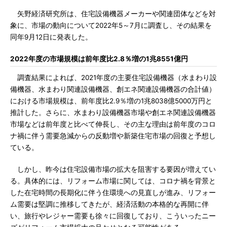
矢野経済研究所は、住宅設備機器メーカーや関連団体などを対
象に、市場の動向について2022年5～7月に調査し、その結果を
同年9月12日に発表した。
2022年度の市場規模は前年度比2.8％増の1兆8551億円
調査結果によれば、2021年度の主要住宅設備機器（水まわり設
備機器、水まわり関連設備機器、創エネ関連設備機器の合計値）
における市場規模は、前年度比2.9％増の1兆8038億5000万円と
推計した。さらに、水まわり設備機器市場や創エネ関連設備機器
市場などは前年度と比べて伸長し、その主な理由は前年度のコロ
ナ禍に伴う需要急減からの反動増や新築住宅市場の回復と予想し
ている。
しかし、昨今は住宅設備市場の拡大を阻害する要因が増えてい
る。具体的には、リフォーム市場に関しては、コロナ禍を背景と
した在宅時間の長期化に伴う住環境への見直しが進み、リフォー
ム需要は堅調に推移してきたが、経済活動の本格的な再開に伴
い、旅行やレジャー需要も徐々に回復しており、こういったニー