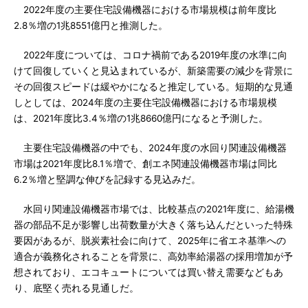
2022年度の主要住宅設備機器における市場規模は前年度比
2.8％増の1兆8551億円と推測した。
2022年度については、コロナ禍前である2019年度の水準に向
けて回復していくと見込まれているが、新築需要の減少を背景に
その回復スピードは緩やかになると推定している。短期的な見通
しとしては、2024年度の主要住宅設備機器における市場規模
は、2021年度比3.4％増の1兆8660億円になると予測した。
主要住宅設備機器の中でも、2024年度の水回り関連設備機器
市場は2021年度比8.1％増で、創エネ関連設備機器市場は同比
6.2％増と堅調な伸びを記録する見込みだ。
水回り関連設備機器市場では、比較基点の2021年度に、給湯機
器の部品不足が影響し出荷数量が大きく落ち込んだといった特殊
要因があるが、脱炭素社会に向けて、2025年に省エネ基準への
適合が義務化されることを背景に、高効率給湯器の採用増加が予
想されており、エコキュートについては買い替え需要などもあ
り、底堅く売れる見通しだ。