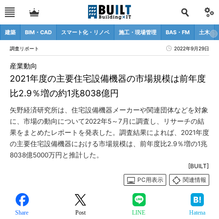
建築
BIM・CAD
スマート化・リノベ
施工・現場管理
BAS・FM
土木
調査リポート
2022年9月29日
産業動向
2021年度の主要住宅設備機器の市場規模は前年度
比2.9％増の約1兆8038億円
矢野経済研究所は、住宅設備機器メーカーや関連団体などを対象
に、市場の動向について2022年5～7月に調査し、リサーチの結
果をまとめたレポートを発表した。調査結果によれば、2021年度
の主要住宅設備機器における市場規模は、前年度比2.9％増の1兆
8038億5000万円と推計した。
[BUILT]
PC用表示
関連情報
Share
Post
LINE
Hatena