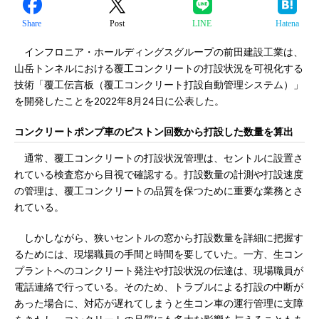
Share
Post
LINE
Hatena
インフロニア・ホールディングスグループの前田建設工業は、
山岳トンネルにおける覆工コンクリートの打設状況を可視化する
技術「覆工伝言板（覆工コンクリート打設自動管理システム）」
を開発したことを2022年8月24日に公表した。
コンクリートポンプ車のピストン回数から打設した数量を算出
通常、覆工コンクリートの打設状況管理は、セントルに設置さ
れている検査窓から目視で確認する。打設数量の計測や打設速度
の管理は、覆工コンクリートの品質を保つために重要な業務とさ
れている。
しかしながら、狭いセントルの窓から打設数量を詳細に把握す
るためには、現場職員の手間と時間を要していた。一方、生コン
プラントへのコンクリート発注や打設状況の伝達は、現場職員が
電話連絡で行っている。そのため、トラブルによる打設の中断が
あった場合に、対応が遅れてしまうと生コン車の運行管理に支障