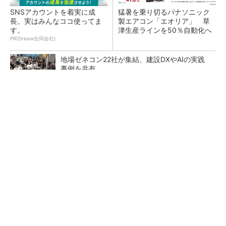
SNSアカウントを着実に成
猛暑を乗り切るパナソニック
長。実はみんなココ使ってま
製エアコン「エオリア」 草
す。
津生産ラインを50％自動化へ
PR(Dreaw合同会社)
地場ゼネコン22社が集結、建設DXやAIの実践
事例を共有
大規模データセンターをモジュール型に 申請
／設計から施工まで約2年を目指す
点群データを設計・維持管理で“使える3Dモデ
ル”に アイサンテクノロジーの新提案