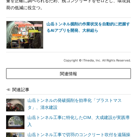
量を正確に調べられるため、残コンクリートをゼロとし、環境負
荷の低減に役立つ。
山岳トンネル掘削の作業状況を自動的に把握す
るAIアプリを開発、大林組ら
Copyright © ITmedia, Inc. All Rights Reserved.
関連情報
関連記事
山岳トンネルの発破掘削を効率化「ブラストマス
タ」、清水建設
山岳トンネル工事に特化したCIM、大成建設が実践導
入
山岳トンネル工事で切羽のコンクリート吹付を遠隔操