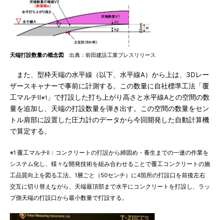
天端打設数量の概念図
出典：前田建設工業プレスリリース
また、型枠天端の水平線（以下、水平線A）から上は、3Dレー
ザースキャナーで事前に計測する。この数量に自社標準工法「覆
工マルチII
」で打設した打ち上がり高さと水平線Aとの空間の数
※1
量を追加し、天端の打設数量を弾き出す。この空間の数量をセン
トル肩部に設置した圧力計のデータから今回開発した自動計算機
で算定する。
※1 覆工マルチII：コンクリートの打設から締固め・養生までの一連の作業を
システム化し、様々な開発技術を組み合わせることで覆工コンクリートの施
工品質向上を図る工法。1層ごと（50センチ）に4箇所の打設口を前後左右
交互に切り替えながら、天端最頂部まで水平にコンクリートを打設し、ラッ
プ側天端の打設口から最小数量で打設する。