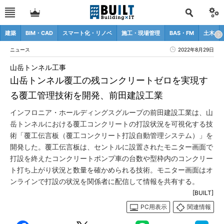
建築
BIM・CAD
スマート化・リノベ
施工・現場管理
BAS・FM
土木
ニュース
2022年8月29日
山岳トンネル工事
山岳トンネル覆工の残コンクリートゼロを実現す
る覆工管理技術を開発、前田建設工業
インフロニア・ホールディングスグループの前田建設工業は、山
岳トンネルにおける覆工コンクリートの打設状況を可視化する技
術「覆工伝言板（覆工コンクリート打設自動管理システム）」を
開発した。覆工伝言板は、セントルに設置されたモニター画面で
打設を終えたコンクリートポンプ車の台数や型枠内のコンクリー
ト打ち上がり状況と数量を確かめられる技術。モニター画面はオ
ンラインで打設の状況を関係者に配信して情報を共有する。
[BUILT]
PC用表示
関連情報