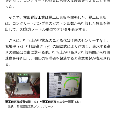
をきたし、コンクリートの品質にも多大な影響を与えることもあ
った。
そこで、前田建設工業は覆工伝言板を開発した。覆工伝言板
は、コンクリートポンプ車のピストン回数から打設した数量を算
出して、0.1立方メートル単位でデジタル表示する。
さらに、打ち上がり状況の見える化は従来のセンサーでなく、
充填率（x）と打設高さ（y）の回帰式により作図し、表示する高
さの間隔は自由に選べる他、打ち上がり高さと打設時間から打設
速度を弾き出し、側圧の管理値を超過すると注意喚起が表示され
る。
覆工伝言板設置状況（左）と覆工伝言板モニター画面（右）
出典：前田建設工業プレスリリース