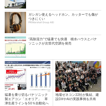
ガシガシ使えるヘッドホン。カッターでも傷が
つきにくい
PR(Marshall Group AB)
“高除湿力”で猛暑でも快適 積水ハウスとパナ
ソニックが次世代空調を発売
猛暑を乗り切るパナソニック
地場ゼネコン22社が集結、建
製エアコン「エオリア」 草
設DXやAIの実践事例を共有
津生産ラインを50％自動化へ