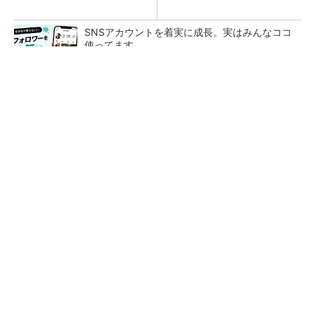
SNSアカウントを着実に成長。実はみんなココ
使ってます。
PR(Dreaw合同会社)
大規模データセンターをモジュール型に 申請
／設計から施工まで約2年を目指す
点群データを設計・維持管理で“使える3Dモデ
ル”に アイサンテクノロジーの新提案