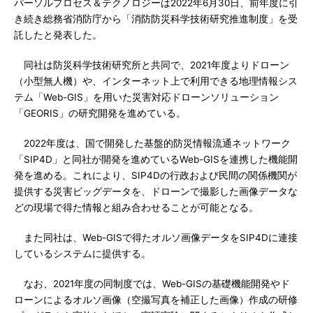
パーソルプロセス＆テクノロジーは2022年6月30日、前年度に引
き続き総務省消防庁から「消防防災科学技術研究推進制度」を受
託したと発表した。
同社は防災科学技術研究所と共同で、2021年度よりドローン
（小型無人機）や、インターネット上で利用できる地理情報シス
テム「Web-GIS」を用いた災害対応ドローンソリューション
「GEORIS」の研究開発を進めている。
2022年度は、国で開発した基盤的防災情報流通ネットワーク
「SIP4D」と同社が開発を進めているWeb-GISを連携した機能開
発を進める。これにより、SIP4Dの行政および民間の関係機関が
提供する災害ビッグデータを、ドローンで撮影した画像データな
どの現場で得た情報と組み合わせることが可能となる。
また同社は、Web-GISで得たオルソ画像データをSIP4Dに連接
しているシステムに提供する。
なお、2021年度の同制度では、Web-GISの基礎機能開発やド
ローンによるオルソ画像（空撮写真を補正した画像）作成の研修