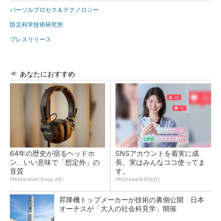
パーソルプロセス＆テクノロジー
防災科学技術研究所
プレスリリース
あなたにおすすめ
64年の歴史が宿るヘッドホ
SNSアカウントを着実に成
ン、いい意味で「想定外」の
長。実はみんなココ使ってま
音質
す。
PR(Marshall Group AB)
PR(Dreaw合同会社)
昇降機トップメーカーが技術の裏側公開 日本
オーチスが「大人の社会科見学」開催