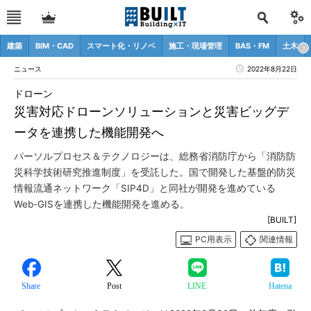
建築
BIM・CAD
スマート化・リノベ
施工・現場管理
BAS・FM
土木
ニュース
2022年8月22日
ドローン
災害対応ドローンソリューションと災害ビッグデ
ータを連携した機能開発へ
パーソルプロセス＆テクノロジーは、総務省消防庁から「消防防
災科学技術研究推進制度」を受託した。国で開発した基盤的防災
情報流通ネットワーク「SIP4D」と同社が開発を進めている
Web-GISを連携した機能開発を進める。
[BUILT]
PC用表示
関連情報
Share
Post
LINE
Hatena