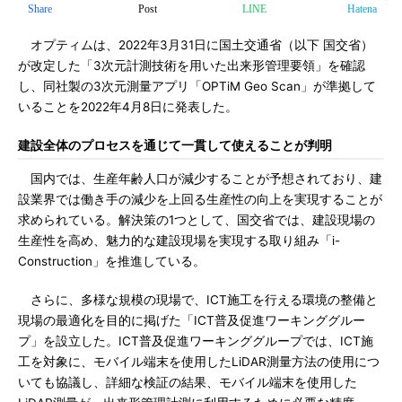
Share
Post
LINE
Hatena
オプティムは、2022年3月31日に国土交通省（以下 国交省）
が改定した「3次元計測技術を用いた出来形管理要領」を確認
し、同社製の3次元測量アプリ「OPTiM Geo Scan」が準拠して
いることを2022年4月8日に発表した。
建設全体のプロセスを通じて一貫して使えることが判明
国内では、生産年齢人口が減少することが予想されており、建
設業界では働き手の減少を上回る生産性の向上を実現することが
求められている。解決策の1つとして、国交省では、建設現場の
生産性を高め、魅力的な建設現場を実現する取り組み「i-
Construction」を推進している。
さらに、多様な規模の現場で、ICT施工を行える環境の整備と
現場の最適化を目的に掲げた「ICT普及促進ワーキンググルー
プ」を設立した。ICT普及促進ワーキンググループでは、ICT施
工を対象に、モバイル端末を使用したLiDAR測量方法の使用につ
いても協議し、詳細な検証の結果、モバイル端末を使用した