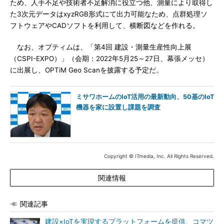
ため、人手不足や技術者不足解消に役立つ他、測量により取得し
た3次元データはxyzRGB形式にて出力可能なため、点群処理ソ
フトウェアやCADソフトを利用して、横断図などを作れる。
なお、オプティムは、「第4回 建設・測量生産性向上展
（CSPI-EXPO）」（会期：2022年5月25～27日、幕張メッセ）
に出展し、OPTiM Geo Scanを披露する予定だ。
ミサワホームのIoT活用の最新動向、50基のIoT
機器を家に設置し課題を調査
Copyright © ITmedia, Inc. All Rights Reserved.
関連情報
関連記事
建設×IoTを実現するプラットフォームを提供、コマツ