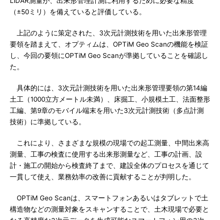
LiDAR測量が、出来形管理計測に利用するために必要な精度
（±50ミリ）を備えていると評価している。
上記のように策定された、3次元計測技術を用いた出来形管理
要領を踏まえて、オプティムは、OPTiM Geo Scanの機能を検証
し、今回の要領にOPTiM Geo Scanが準拠していることを確認し
た。
具体的には、3次元計測技術を用いた出来形管理要領の第14編
土工（1000立方メートル未満）、床掘工、小規模土工、法面整形
工編、第9章のモバイル端末を用いた3次元計測技術（多点計測
技術）に準拠している。
これにより、さまざまな規模の現場での起工測量、中間出来高
測量、工事の検査に使用する出来形測量など、工事の計画、設
計・施工の開始から検査終了まで、建設全体のプロセスを通じて
一貫して使え、業務効率の改善に貢献することが判明した。
OPTiM Geo Scanは、スマートフォンあるいはタブレットで土
構造物などの測量対象をスキャンすることで、土木現場で必要と