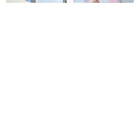
昇降機トップメーカーが技術
SNSアカウントを着実に成
の裏側公開 日本オーチスが
長。実はみんなココ使ってま
「大人の社会科見学」開催
す。
PR(Dreaw合同会社)
arrowsの頑丈さがとんでもないレベルに
PR(arrows)
堅牢さ・コスパだけじゃない最新「arrows」事
情
PR(arrows)
猛暑を乗り切るパナソニック製エアコン「エオ
リア」 草津生産ラインを50％自動化へ