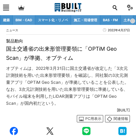
建築
BIM・CAD
スマート化・リノベ
施工・現場管理
BAS・FM
土木
ニュース
2022年4月27日
製品動向
国土交通省の出来形管理要領に「OPTiM Geo
Scan」が準拠、オプティム
オプティムは、2022年3月31日に国土交通省が改定した「3次元
計測技術を用いた出来形管理要領」を確認し、同社製の3次元測
量アプリ「OPTiM Geo Scan」が準拠していることを公表した。
なお、3次元計測技術を用いた出来形管理要領に準拠している、
モバイル端末を利用したLiDAR測量アプリは「OPTiM Geo
Scan」が国内初だという。
[BUILT]
PC用表示
関連情報