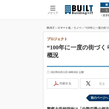
建
土
メディア
業界
BUILT
>
スマート化・リノベ
>
“100年に一度の街
プロジェクト
“100年に一度の街づ
概況
2022年03月11日 06時18分 公開
印刷する
見る
前のページへ
警察大学校跡地は「中野四季の都