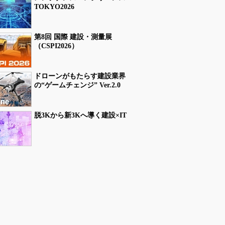
TOKYO2026
第8回 国際 建設・測量展
（CSPI2026）
ドローンがもたらす建設業界
の“ゲームチェンジ” Ver.2.0
脱3Kから新3Kへ導く建設×IT