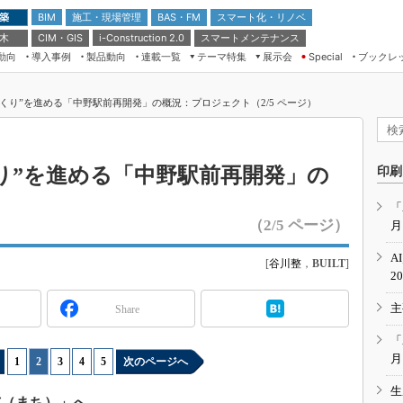
 築
施工・現場管理
BAS・FM
スマート化・リノベ
BIM
 木
CIM・GIS
スマートメンテナンス
i-Construction 2.0
動向
導入事例
製品動向
連載一覧
テーマ特集
展示会
ブックレ
Special
建設Tech NEXT BREAK
メンテナンス・レジリエンス
TOKYO2026
づくり”を進める「中野駅前再開発」の概況：プロジェクト（2/5 ページ）
ドローンがもたらす建設業界の“ゲー
第8回 国際 建設・測量展
ムチェンジ” Ver.2.0
（CSPI2026）
脱3Kから新3Kへ導く建設×IT
第10回 JAPAN BUILD TOKYO－建
くり”を進める「中野駅前再開発」の
印刷
築・土木・不動産の先端技術展－
“Society5.0”時代のスマートビル
Japan Drone 2023
VR／ARが描くモノづくりのミライ
「
（2/5 ページ）
月
メンテナンス・レジリエンスOSAKA
2020
A
[
谷川整
，
BUILT
]
日本 ものづくりワールド 2020
2
メンテナンス・レジリエンスTOKYO
主
Share
2019
IGAS2018
「
月
1
|
2
|
3
|
4
|
5
次のページへ
生
市（まち）」へ