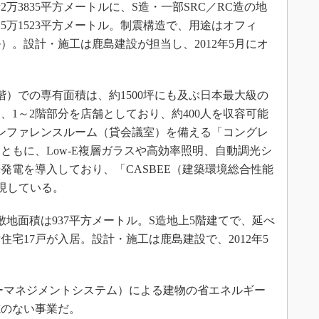
3835平方メートルに、S造・一部SRC／RC造の地
15万1523平方メートル。制震構造で、用途はオフィ
）。設計・施工は鹿島建設が担当し、2012年5月にオ
階）での専有面積は、約1500坪にも及ぶ日本最大級の
、1～2階部分を店舗としており、約400人を収容可能
ンファレンスルーム（貸会議室）を備える「コングレ
ともに、Low-E複層ガラスや高効率照明、自動調光シ
発電を導入しており、「CASBEE（建築環境総合性能
現している。
地面積は937平方メートル。S造地上5階建てで、延べ
住宅17戸が入居。設計・施工は鹿島建設で、2012年5
ーマネジメントシステム）による建物の省エネルギー
隙のない事業だ。