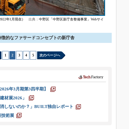
22年1月現在）
出典：
中野区「中野区新庁舎整備事業」Webサイ
特徴的なファサードコンセプトの新庁舎
1
|
2
|
3
|
4
|
5
次のページへ
026年3月期第3四半期】
材展2026」
消しないのか？」BUILT独自レポート
策技術展