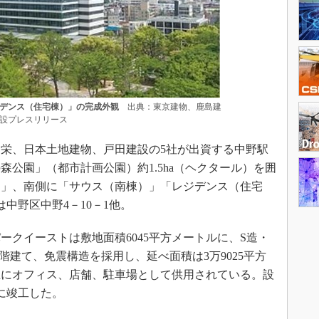
デンス（住宅棟）」の完成外観
出典：東京建物、鹿島建
設プレスリリース
栄、日本土地建物、戸田建設の5社が出資する中野駅
公園」（都市計画公園）約1.5ha（ヘクタール）を囲
）」、南側に「サウス（南棟）」「レジデンス（住宅
中野区中野4－10－1他。
クイーストは敷地面積6045平方メートルに、S造・
0階建て、免震構造を採用し、延べ面積は3万9025平方
主にオフィス、店舗、駐車場として供用されている。設
月に竣工した。