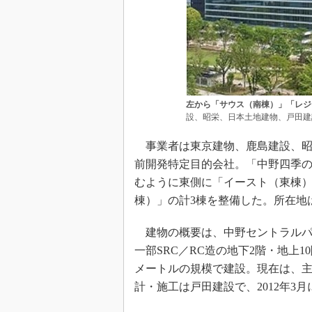
左から「サウス（南棟）」「レジ
設、昭栄、日本土地建物、戸田建
事業者は東京建物、鹿島建設、昭
前開発特定目的会社。「中野四季の森
むように東側に「イースト（東棟
棟）」の計3棟を整備した。所在地は
建物の概要は、中野セントラルパー
一部SRC／RC造の地下2階・地上1
メートルの規模で建設。現在は、
計・施工は戸田建設で、2012年3