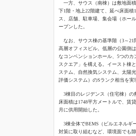
一方、サウス（南棟）は敷地面積2万
下1階・地上22階建て、延べ床面積
ス、店舗、駐車場、集会場（ホール
ープンした。
なお、サウス棟の基準階（3～21
高層オフィスビル。低層の公園側は
なコンベンションホール、5つのカ
スクエア」を構える。イースト棟と
ステム、自然換気システム、太陽光
評価システム）のSランク相当を実
3棟目のレジデンス（住宅棟）の敷
床面積は1748平方メートルで、賃貸
月に供用開始した。
3棟全体でBEMS（ビルエネルギ
対策に取り組むなど、環境面でも