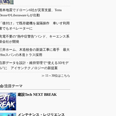
熊本地震でドローン6社が災害支援、Terra
DroneやLiberawareらが出動
「後付け」で既存建機を遠隔操作 車いす利用
者でもオペレーターに
充電不要の“熱中症警告”バンド、キーエンス系
新会社が開発
三井ホーム、木造校舎の新築工事に着手 最大
28mスパンの木造トラス採用
点群データを設計・維持管理で“使える3Dモデ
ル”に アイサンテクノロジーの新提案
≫
11～30位はこちら
会/注目テーマ
建設Tech NEXT BREAK
メンテナンス・レジリエンス