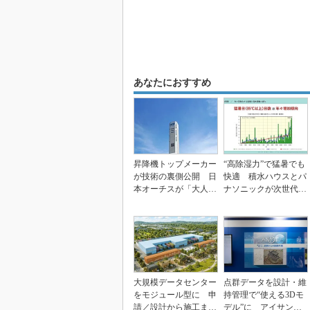
あなたにおすすめ
昇降機トップメーカー
“高除湿力”で猛暑でも
が技術の裏側公開 日
快適 積水ハウスとパ
本オーチスが「大人の
ナソニックが次世代空
社会科見学」開催
調を発売
大規模データセンター
点群データを設計・維
をモジュール型に 申
持管理で“使える3Dモ
請／設計から施工まで
デル”に アイサンテ