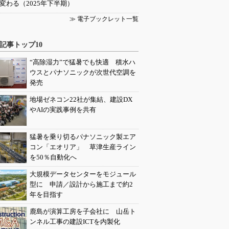
変わる（2025年下半期）
≫ 電子ブックレット一覧
記事トップ10
“高除湿力”で猛暑でも快適 積水ハ
ウスとパナソニックが次世代空調を
発売
地場ゼネコン22社が集結、建設DX
やAIの実践事例を共有
猛暑を乗り切るパナソニック製エア
コン「エオリア」 草津生産ライン
を50％自動化へ
大規模データセンターをモジュール
型に 申請／設計から施工まで約2
年を目指す
鹿島が演算工房を子会社に 山岳ト
ンネル工事の建設ICTを内製化