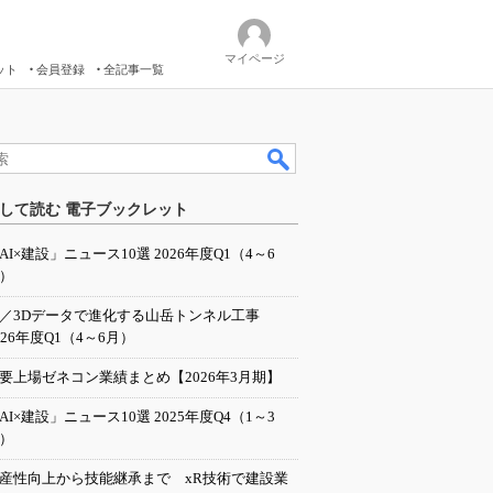
マイページ
ット
会員登録
全記事一覧
して読む 電子ブックレット
AI×建設」ニュース10選 2026年度Q1（4～6
）
I／3Dデータで進化する山岳トンネル工事
026年度Q1（4～6月）
要上場ゼネコン業績まとめ【2026年3月期】
AI×建設」ニュース10選 2025年度Q4（1～3
）
産性向上から技能継承まで xR技術で建設業