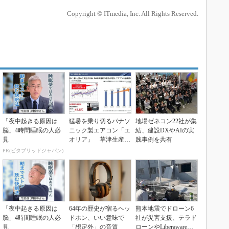
Copyright © ITmedia, Inc. All Rights Reserved.
「夜中起きる原因は
猛暑を乗り切るパナソ
地場ゼネコン22社が集
脳」4時間睡眠の人必
ニック製エアコン「エ
結、建設DXやAIの実
見
オリア」 草津生産ラ
践事例を共有
インを50％自動化へ
PR(ビタブリッドジャパン)
「夜中起きる原因は
64年の歴史が宿るヘッ
熊本地震でドローン6
脳」4時間睡眠の人必
ドホン、いい意味で
社が災害支援、テラド
見
「想定外」の音質
ローンやLiberawareら