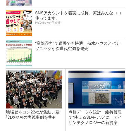
SNSアカウントを着実に成長。実はみんなココ
使ってます。
PR(Dreaw合同会社)
“高除湿力”で猛暑でも快適 積水ハウスとパナ
ソニックが次世代空調を発売
地場ゼネコン22社が集結、建
点群データを設計・維持管理
設DXやAIの実践事例を共有
で“使える3Dモデル”に アイ
サンテクノロジーの新提案