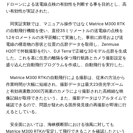
ドローンによる送電線点検の有効性を判断する事を目的とし、高
い有効性が実証された。
同実証実験では、マニュアル操作ではなくMatrice M300 RTK
の自動飛行機能を使い、直径35ミリメートルの送電線の点検を
1.2キロメートルの水平距離にて実施した。事前に鉄塔および送
電線の構造物の形状と位置の点群データを取得し、Zenmuse
H20Tで外観撮影を行い、DJI Terraで正確な3Dモデル点群を生成
した。これを基に任意の離隔を保つ飛行航路とカメラ撮影設定を
盛り込んだ自動飛行プログラムを作成し、自動飛行を実行した。
Matrice M300 RTKの自動飛行による撮影は、従来の方法から
作業時間が大幅に短縮され、撮影データは最大23倍光学ズーム
と有効画素数2000万画素のカメラにより撮影された高精細な映
像記録が取得できたという。また、撮影データはリアルタイムで
確認できるので、問題が疑われる箇所発見後の再撮影が即座に行
えるとしている。
安全面においては、海峡横断部における強風に対しても
Matrice M300 RTKが安定して飛行できることを確認したという