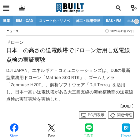
建築
BIM・CAD
スマート化・リノベ
施工・現場管理
BAS・FM
土木
ニュース
2021年11月22日
ドローン
日本一の高さの送電鉄塔でドローン活用し送電線
点検の実証実験
DJI JAPAN、エネルギア・コミュニケーションズは、DJIの最新
型業務用ドローン「Matrice 300 RTK」、ズームカメラ
「Zenmuse H20T」、解析ソフトウェア「DJI Terra」を活用
し、日本一高い送電鉄塔がある大三島支線の海峡横断部の送電線
点検の実証実験を実施した。
[BUILT]
PC用表示
関連情報
Share
Post
LINE
Hatena