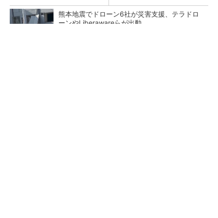
熊本地震でドローン6社が災害支援、テラドロ
ーンやLiberawareらが出動
鹿島が演算工房を子会社化 山岳トンネル工事
の建設ICTを内製化
大規模データセンターをモジュール型に 申請
／設計から施工まで約2年を目指す