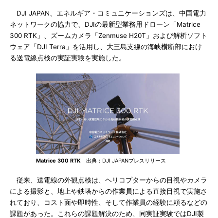
DJI JAPAN、エネルギア・コミュニケーションズは、中国電力
ネットワークの協力で、DJIの最新型業務用ドローン「Matrice
300 RTK」、ズームカメラ「Zenmuse H20T」および解析ソフト
ウェア「DJI Terra」を活用し、大三島支線の海峡横断部におけ
る送電線点検の実証実験を実施した。
Matrice 300 RTK
出典：DJI JAPANプレスリリース
従来、送電線の外観点検は、ヘリコプターからの目視やカメラ
による撮影と、地上や鉄塔からの作業員による直接目視で実施さ
れており、コスト面や即時性、そして作業員の経験に頼るなどの
課題があった。これらの課題解決のため、同実証実験ではDJI製