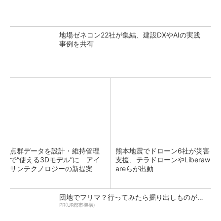
地場ゼネコン22社が集結、建設DXやAIの実践
事例を共有
点群データを設計・維持管理
熊本地震でドローン6社が災害
で“使える3Dモデル”に アイ
支援、テラドローンやLiberaw
サンテクノロジーの新提案
areらが出動
団地でフリマ？行ってみたら掘り出しものが…
PR(UR都市機構)