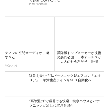
PR(UR都市機構)
デノンの空間オーディオ、凄
昇降機トップメーカーが技術
すぎた
の裏側公開 日本オーチスが
「大人の社会科見学」開催
PR(デノン)
猛暑を乗り切るパナソニック製エアコン「エオ
リア」 草津生産ラインを50％自動化へ
“高除湿力”で猛暑でも快適 積水ハウスとパナ
ソニックが次世代空調を発売