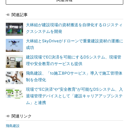
関連記事
大林組が建設現場の資材搬送を自律化するロジスティ
クスシステムを開発
大林組とSkyDriveがドローンで重量建設資材の運搬に
成功
建設現場でEC決済を可能にするDSシステム、現場管
理や安全教育のサービスも提供
飛島建設、「to施工BPOサービス」導入で施工管理体
制を合理化
現場で“EC決済”や“安全教育”が可能なDSシステム、入
退場管理デバイスとして「建設キャリアアップシステ
ム」と連携
関連リンク
飛島建設