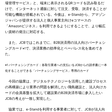
場管理サービス」と、端末に表示されるQRコードを読み取るだ
けで、インターネット通販に対して注文、受取、決済することが
可能な機能が搭載されている。今後は、e-Standから、アマゾン
ジャパンが提供する法人と個人事業主向けeコマースの
「Amazonビジネス」を利用できるようにすることで、より幅広
い資材の発注に対応する。
また、JCBではこれまでに、B2B決済用の法人向けパーチェシ
ングカード
で、決済業務の効率化とペーパレス化を進めてき
※1
た。
※1 パーチェシングカード：各取引業者への支払いをJCBからの請求書に一本
化することができる「パーチェシングサービス」専用のカード
今回の協業は、デジタルテクノロジーを活用した建設プロセス
の再構築により業界の問題を解消したい飛島建設と、法人向けカ
ードの会員基盤を拡大して建設業のB2B決済市場に参入したい
JCBの考えが一致し実現した。
協業では、e-Standを利用する事業者に対して、JCBが法人向