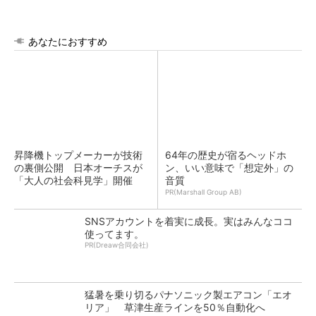
あなたにおすすめ
昇降機トップメーカーが技術
64年の歴史が宿るヘッドホ
の裏側公開 日本オーチスが
ン、いい意味で「想定外」の
「大人の社会科見学」開催
音質
PR(Marshall Group AB)
SNSアカウントを着実に成長。実はみんなココ
使ってます。
PR(Dreaw合同会社)
猛暑を乗り切るパナソニック製エアコン「エオ
リア」 草津生産ラインを50％自動化へ