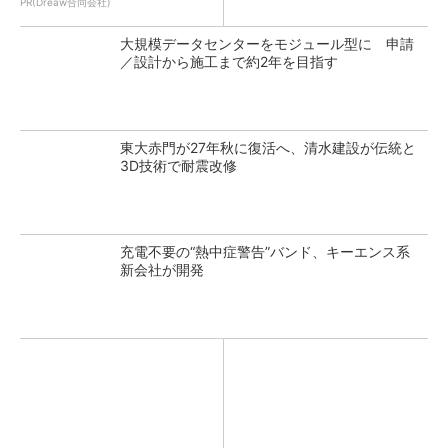
PR(Dreaw合同会社)
大規模データセンターをモジュール型に 申請
／設計から施工まで約2年を目指す
東大赤門が27年秋に復活へ、清水建設が伝統と
3D技術で耐震改修
充電不要の“熱中症警告”バンド、キーエンス系
新会社が開発