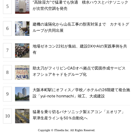
“高除湿力”で猛暑でも快適 積水ハウスとパナソニック
が次世代空調を発売
建機の遠隔化から山岳工事の獣害対策まで カナモトグ
ループが共同出展
地場ゼネコン22社が集結、建設DXやAIの実践事例を共
有
助太刀がフィリピンCADオペ拠点で図面作成サービス
オフショアキャドをグループ化
大阪本町駅にオフィス／学校／ホテルの26階建て複合施
設「yui-note honmachi」竣工、大成建設
猛暑を乗り切るパナソニック製エアコン「エオリア」
草津生産ラインを50％自動化へ
Copyright © ITmedia Inc. All Rights Reserved.