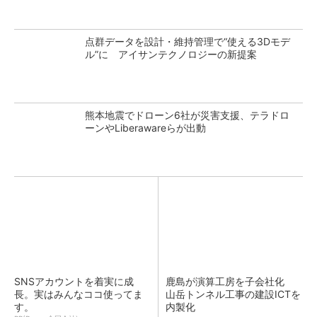
点群データを設計・維持管理で“使える3Dモデ
ル”に アイサンテクノロジーの新提案
熊本地震でドローン6社が災害支援、テラドロ
ーンやLiberawareらが出動
SNSアカウントを着実に成
鹿島が演算工房を子会社化
長。実はみんなココ使ってま
山岳トンネル工事の建設ICTを
す。
内製化