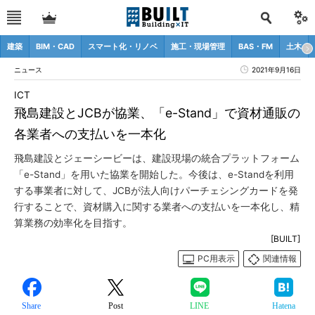
建築
BIM・CAD
スマート化・リノベ
施工・現場管理
BAS・FM
土木
ニュース
2021年9月16日
ICT
飛島建設とJCBが協業、「e-Stand」で資材通販の
各業者への支払いを一本化
飛島建設とジェーシービーは、建設現場の統合プラットフォーム
「e-Stand」を用いた協業を開始した。今後は、e-Standを利用
する事業者に対して、JCBが法人向けパーチェシングカードを発
行することで、資材購入に関する業者への支払いを一本化し、精
算業務の効率化を目指す。
[BUILT]
PC用表示
関連情報
Share
Post
LINE
Hatena