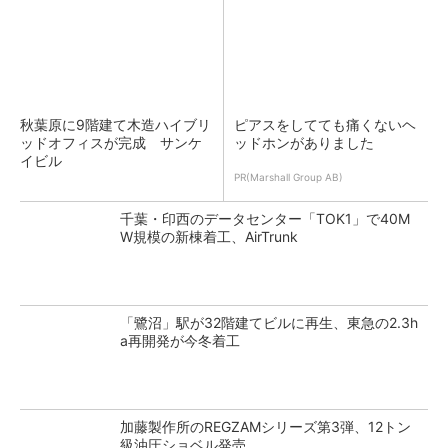
秋葉原に9階建て木造ハイブリ
ピアスをしてても痛くないヘ
ッドオフィスが完成 サンケ
ッドホンがありました
イビル
PR(Marshall Group AB)
千葉・印西のデータセンター「TOK1」で40M
W規模の新棟着工、AirTrunk
「鷺沼」駅が32階建てビルに再生、東急の2.3h
a再開発が今冬着工
加藤製作所のREGZAMシリーズ第3弾、12トン
級油圧ショベル発売