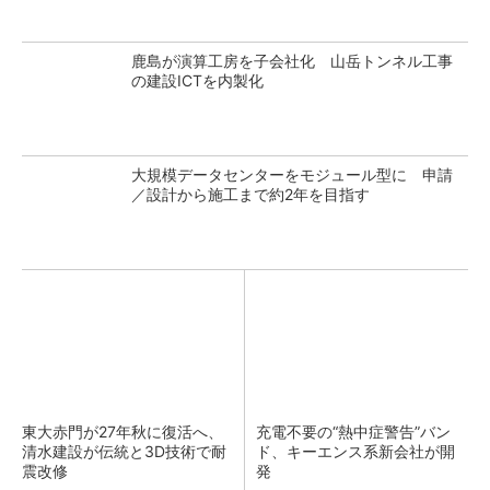
鹿島が演算工房を子会社化 山岳トンネル工事
の建設ICTを内製化
大規模データセンターをモジュール型に 申請
／設計から施工まで約2年を目指す
東大赤門が27年秋に復活へ、
充電不要の“熱中症警告”バン
清水建設が伝統と3D技術で耐
ド、キーエンス系新会社が開
震改修
発