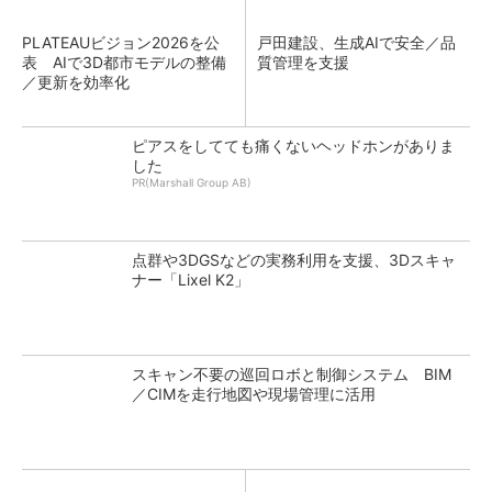
PLATEAUビジョン2026を公
戸田建設、生成AIで安全／品
表 AIで3D都市モデルの整備
質管理を支援
／更新を効率化
ピアスをしてても痛くないヘッドホンがありま
した
PR(Marshall Group AB)
点群や3DGSなどの実務利用を支援、3Dスキャ
ナー「Lixel K2」
スキャン不要の巡回ロボと制御システム BIM
／CIMを走行地図や現場管理に活用