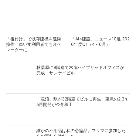
「後付け」で既存建機を遠隔
「AI×建設」ニュース10選 202
操作 車いす利用者でもオペ
6年度Q1（4～6月）
レーターに
秋葉原に9階建て木造ハイブリッドオフィスが
完成 サンケイビル
「鷺沼」駅が32階建てビルに再生、東急の2.3h
a再開発が今冬着工
誰かの不用品は私の必需品。フリマに参加した
らお宝だらけだった