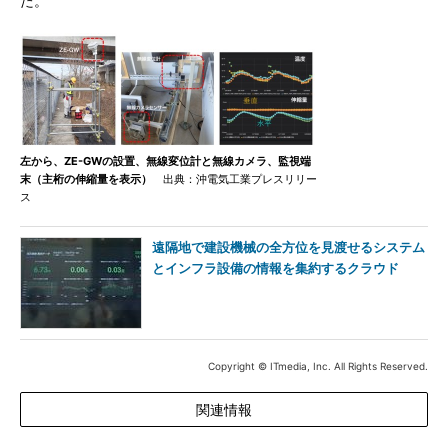
た。
左から、ZE-GWの設置、無線変位計と無線カメラ、監視端
末（主桁の伸縮量を表示）
出典：沖電気工業プレスリリー
ス
遠隔地で建設機械の全方位を見渡せるシステム
とインフラ設備の情報を集約するクラウド
Copyright © ITmedia, Inc. All Rights Reserved.
関連情報