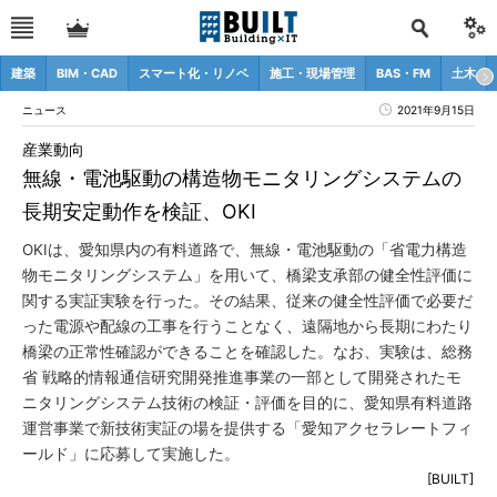
建築
BIM・CAD
スマート化・リノベ
施工・現場管理
BAS・FM
土木
ニュース
2021年9月15日
産業動向
無線・電池駆動の構造物モニタリングシステムの
長期安定動作を検証、OKI
OKIは、愛知県内の有料道路で、無線・電池駆動の「省電力構造
物モニタリングシステム」を用いて、橋梁支承部の健全性評価に
関する実証実験を行った。その結果、従来の健全性評価で必要だ
った電源や配線の工事を行うことなく、遠隔地から長期にわたり
橋梁の正常性確認ができることを確認した。なお、実験は、総務
省 戦略的情報通信研究開発推進事業の一部として開発されたモ
ニタリングシステム技術の検証・評価を目的に、愛知県有料道路
運営事業で新技術実証の場を提供する「愛知アクセラレートフィ
ールド」に応募して実施した。
[BUILT]