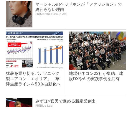
マーシャルのヘッドホンが「ファッション」で
終わらない理由
PR(Marshall Group AB)
猛暑を乗り切るパナソニック
地場ゼネコン22社が集結、建
製エアコン「エオリア」 草
設DXやAIの実践事例を共有
津生産ラインを50％自動化へ
みずほ×官民で進める新産業創出
PR(Blue Lab)
大規模データセンターをモジュール型に 申請