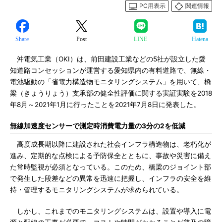
PC用表示
関連情報
Share
Post
LINE
Hatena
沖電気工業（OKI）は、前田建設工業などの5社が設立した愛
知道路コンセッションが運営する愛知県内の有料道路で、無線・
電池駆動の「省電力構造物モニタリングシステム」を用いて、橋
梁（きょうりょう）支承部の健全性評価に関する実証実験を2018
年8月～2021年1月に行ったことを2021年7月8日に発表した。
無線加速度センサーで測定時消費電力量の3分の2を低減
高度成長期以降に建設された社会インフラ構造物は、老朽化が
進み、定期的な点検による予防保全とともに、事故や災害に備え
た常時監視が必須となっている。このため、橋梁のジョイント部
で発生した段差などの異常を迅速に把握し、インフラの安全を維
持・管理するモニタリングシステムが求められている。
しかし、これまでのモニタリングシステムは、設置や導入に電