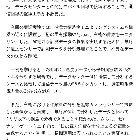
他、データセンターとの間はモバイル回線で接続することで、通
信回線の配線工事が不必要だ。
今回の実証実験では、省電力構造物モニタリングシステムを橋
梁の近くに設置し、桁の固有振動やたわみ、主桁の伸縮をモニタ
リングした。省電力な計測データの収集を実現するために、無線
加速度センサーで計測データを分析処理することで、不要なデー
タの送信を削減。
一例を挙げると、2分間の加速度データから平均周波数スペク
トルを分析する場合では、データセンター側に送信して分析する
ケースと比較して送信データ量の96.5％をカットし、測定時消費
電力量の3分の2を減らした。
また、主桁における伸縮量の分析を無線カメラセンサーで撮影
した画像からも実施し、無線変位計で分析したデータと比べて、
2ミリ以下の誤差で分析できることを確かめた。さらに、ゼロエ
ナジーゲートウェイでは、1日の電力消費を十分上回る発電量を
確保することが判明し、長期運用に応じられることが実証され