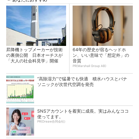
昇降機トップメーカーが技術
64年の歴史が宿るヘッドホ
の裏側公開 日本オーチスが
ン、いい意味で「想定外」の
「大人の社会科見学」開催
音質
PR(Marshall Group AB)
“高除湿力”で猛暑でも快適 積水ハウスとパナ
ソニックが次世代空調を発売
SNSアカウントを着実に成長。実はみんなココ
使ってます。
PR(Dreaw合同会社)