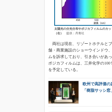
太陽光の分光分布やポジカフィルムのカッ
（右）
提供：丹青社
両社は現在、リゾートホテルとブ
舗・商業施設のショーウインドウ
ムを訴求しており、引き合いがあ
ポジカフィルムは、三井化学の100
を予定している。
欧州で高評価の
「樹脂サッシ窓