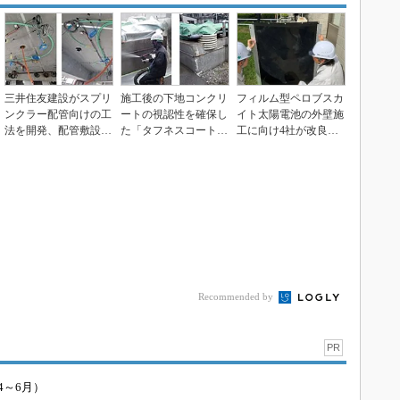
三井住友建設がスプリ
施工後の下地コンクリ
フィルム型ペロブスカ
ンクラー配管向けの工
ートの視認性を確保し
イト太陽電池の外壁施
法を開発、配管敷設作
た「タフネスコート工
工に向け4社が改良工
業で生産性が20％向...
法」を開発、清水建設
法の開発開始
Recommended by
PR
4～6月）