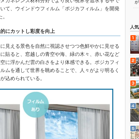
メガネレンズ材料分野でより良い視界を追求する中で
が
用いて、ウインドウフィルム「ポジカフィルム」を開発
た。
人気
択的にカットし彩度を向上
に見える景色を自然に視認させつつ色鮮やかに見せる
窓に貼ると、窓越しの青空や海、緑の木々、赤い花など
青空に浮かんだ雲の白さをより体感できる。ポジカフィ
ィルムを通して世界を眺めることで、人々がより明るく
いが込められている。