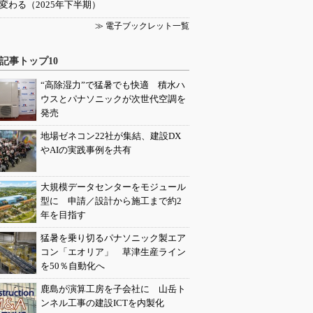
変わる（2025年下半期）
≫ 電子ブックレット一覧
記事トップ10
“高除湿力”で猛暑でも快適 積水ハ
ウスとパナソニックが次世代空調を
発売
地場ゼネコン22社が集結、建設DX
やAIの実践事例を共有
大規模データセンターをモジュール
型に 申請／設計から施工まで約2
年を目指す
猛暑を乗り切るパナソニック製エア
コン「エオリア」 草津生産ライン
を50％自動化へ
鹿島が演算工房を子会社に 山岳ト
ンネル工事の建設ICTを内製化