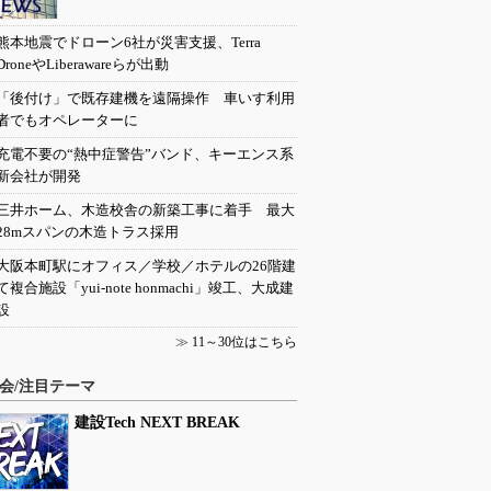
熊本地震でドローン6社が災害支援、Terra
DroneやLiberawareらが出動
「後付け」で既存建機を遠隔操作 車いす利用
者でもオペレーターに
充電不要の“熱中症警告”バンド、キーエンス系
新会社が開発
三井ホーム、木造校舎の新築工事に着手 最大
28mスパンの木造トラス採用
大阪本町駅にオフィス／学校／ホテルの26階建
て複合施設「yui-note honmachi」竣工、大成建
設
≫
11～30位はこちら
会/注目テーマ
建設Tech NEXT BREAK