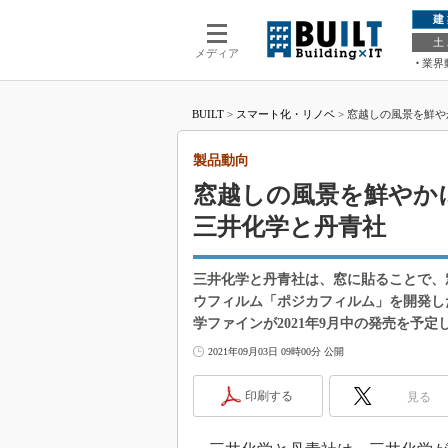
建
土
メディア
業界
BUILT
>
スマート化・リノベ
>
窓越しの風景を鮮や
製品動向
窓越しの風景を鮮やか
三井化学と丹青社
三井化学と丹青社は、窓に貼ることで、
ウフィルム「ポジカフィルム」を開発し
学ファインが2021年9月中の発売を予定
2021年09月03日 09時00分 公開
印刷する
見る