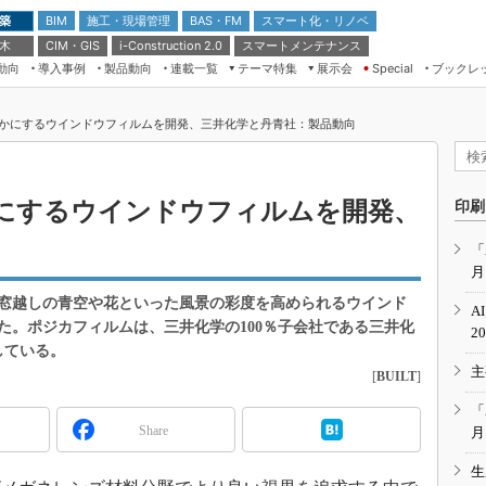
 築
施工・現場管理
BAS・FM
スマート化・リノベ
BIM
 木
CIM・GIS
スマートメンテナンス
i-Construction 2.0
動向
導入事例
製品動向
連載一覧
テーマ特集
展示会
ブックレ
Special
建設Tech NEXT BREAK
メンテナンス・レジリエンス
TOKYO2026
かにするウインドウフィルムを開発、三井化学と丹青社：製品動向
ドローンがもたらす建設業界の“ゲー
第8回 国際 建設・測量展
ムチェンジ” Ver.2.0
（CSPI2026）
脱3Kから新3Kへ導く建設×IT
第10回 JAPAN BUILD TOKYO－建
にするウインドウフィルムを開発、
印刷
築・土木・不動産の先端技術展－
“Society5.0”時代のスマートビル
Japan Drone 2023
VR／ARが描くモノづくりのミライ
「
月
メンテナンス・レジリエンスOSAKA
2020
窓越しの青空や花といった風景の彩度を高められるウインド
A
日本 ものづくりワールド 2020
た。ポジカフィルムは、三井化学の100％子会社である三井化
2
している。
メンテナンス・レジリエンスTOKYO
主
2019
[
BUILT
]
IGAS2018
「
Share
月
生