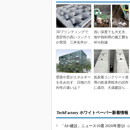
3Dプリンティングで
浅い深度でも大丈夫、
意匠性の高いコンクリ
地中熱利用の施工費を
が実現 三井化学が型
40％削減
枠用の新樹脂を開発
壁面や窓がエネルギー
低炭素コンクリート使
を生み出す、日独の方
用の鉄道用枕木の試作
向性の違いは？
に成功、大成建設らが
海外展開目指す
TechFactory ホワイトペーパー新着情報
「AI×建設」ニュース10選 2026年度Q1（