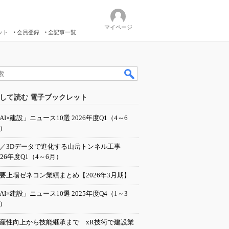
マイページ
ット
会員登録
全記事一覧
して読む 電子ブックレット
AI×建設」ニュース10選 2026年度Q1（4～6
）
I／3Dデータで進化する山岳トンネル工事
026年度Q1（4～6月）
要上場ゼネコン業績まとめ【2026年3月期】
AI×建設」ニュース10選 2025年度Q4（1～3
）
産性向上から技能継承まで xR技術で建設業