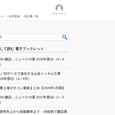
マイページ
ット
会員登録
全記事一覧
して読む 電子ブックレット
AI×建設」ニュース10選 2026年度Q1（4～6
）
I／3Dデータで進化する山岳トンネル工事
026年度Q1（4～6月）
要上場ゼネコン業績まとめ【2026年3月期】
AI×建設」ニュース10選 2025年度Q4（1～3
）
産性向上から技能継承まで xR技術で建設業