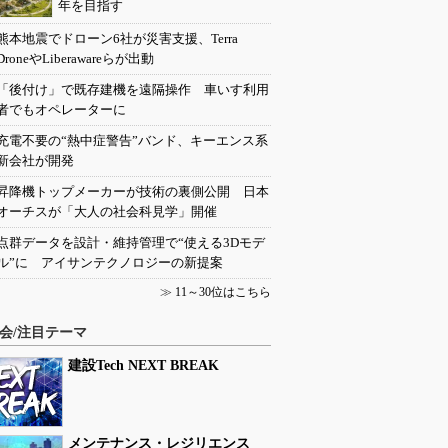
年を目指す
熊本地震でドローン6社が災害支援、Terra
DroneやLiberawareらが出動
「後付け」で既存建機を遠隔操作 車いす利用
者でもオペレーターに
充電不要の“熱中症警告”バンド、キーエンス系
新会社が開発
昇降機トップメーカーが技術の裏側公開 日本
オーチスが「大人の社会科見学」開催
点群データを設計・維持管理で“使える3Dモデ
ル”に アイサンテクノロジーの新提案
≫
11～30位はこちら
会/注目テーマ
建設Tech NEXT BREAK
メンテナンス・レジリエンス