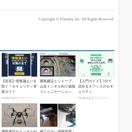
Copyright © ITmedia, Inc. All Rights Reserved.
【必見】情報漏えいを
鹿島建設とシャープ、
【入門ガイド】5分で
防ぐ！セキュリティ実
山岳トンネル向け遠隔
読めるオフィスのセキ
践ガイド
コミュニケーションシ
ュリティ
ステム開発
PR(株式会社アルファーテクノ)
PR(株式会社アルファーテクノ)
鹿島建設がトンネルや
施工ロボ・遠隔管理・