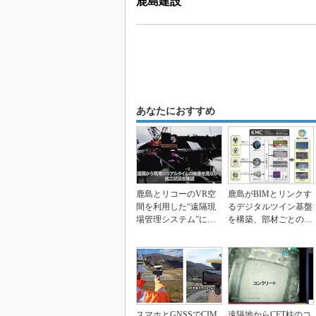
鹿島建設
あなたにおすすめ
鹿島とリコーのVR空
鹿島がBIMとリンクす
間を利用した“遠隔現
るデジタルツイン基盤
場管理システム”に、3
を構築、部材ごとの施
60度カメラとライ...
工進捗率も把握可能
スマホとGNSSでCIM
遠隔地からCFT柱のコ