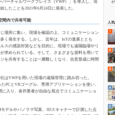
ーバーチャルワークプレイス（VWP）」を導入し、現
が
したことを2021年6月24日に発表した。
空間内で共有可能
人気
じ場所に集い、現場を確認の上、コミュニケーション
多く発生する。しかし、近年は、IoTの進展ととも
イルスの感染対策などを目的に、現場でも遠隔臨場やリ
方が求められている。そして、さまざまな資料を用いて
ージを共有することは一層難しくなり、合意形成に時間
社はVWPを用いた現場の遠隔管理に踏み切った。
ったPCとVRゴーグル、専用アプリケーションを使い、
間に入り、各作業者が自由な視点でコミュニケーショ
IMモデルやパノラマ写真、3Dスキャナーで計測した点