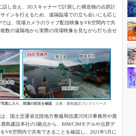
話し合え、3Dスキャナーで計測した構造物の点群計
のサインを行えるため、遠隔臨場での立ち会いにも応じ
Pでは、現場カメラのライブ配信映像をVR空間内で共
、複数の遠隔地から実際の現場映像を見ながら打ち合せ
マ写真に入り、現場の状況を確認
出典：鹿島建設プレスリリース
は、国土交通省北陸地方整備局信濃川河川事務所や鹿
鹿島建設本社の3拠点から、BIM/CIMモデルや点群デ
VR空間内で共有できることを確認し、2021年5月に