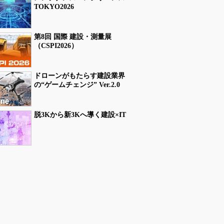
TOKYO2026
第8回 国際 建設・測量展
（CSPI2026）
ドローンがもたらす建設業界
の“ゲームチェンジ” Ver.2.0
脱3Kから新3Kへ導く建設×IT