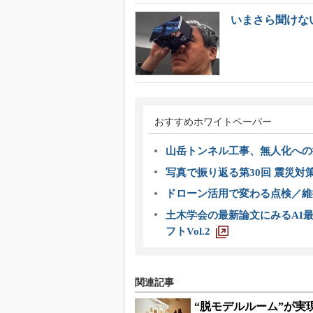
いまさら聞けない
おすすめホワイトペーパー
山岳トンネル工事、無人化への挑
写真で振り返る第30回 震災対
ドローン活用で変わる点検／維持
土木学会の最新論文にみるAI最
フトVol.2
関連記事
“脱モデルルーム”が実