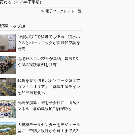
変わる（2025年下半期）
≫ 電子ブックレット一覧
記事トップ10
“高除湿力”で猛暑でも快適 積水ハ
ウスとパナソニックが次世代空調を
発売
地場ゼネコン22社が集結、建設DX
やAIの実践事例を共有
猛暑を乗り切るパナソニック製エア
コン「エオリア」 草津生産ライン
を50％自動化へ
鹿島が演算工房を子会社に 山岳ト
ンネル工事の建設ICTを内製化
大規模データセンターをモジュール
型に 申請／設計から施工まで約2