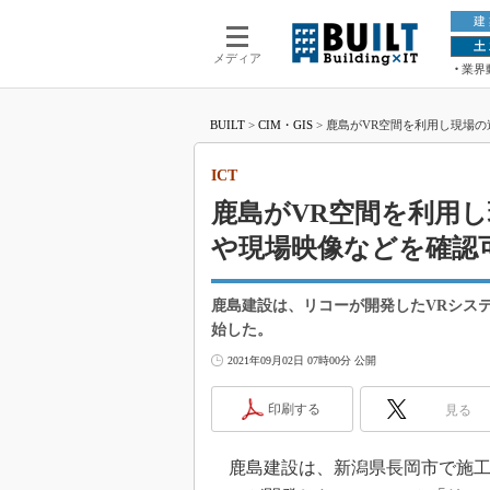
建
土
メディア
業界
BUILT
>
CIM・GIS
>
鹿島がVR空間を利用し現場の
ICT
鹿島がVR空間を利用
や現場映像などを確認
鹿島建設は、リコーが開発したVRシス
始した。
2021年09月02日 07時00分 公開
印刷する
見る
鹿島建設は、新潟県長岡市で施工