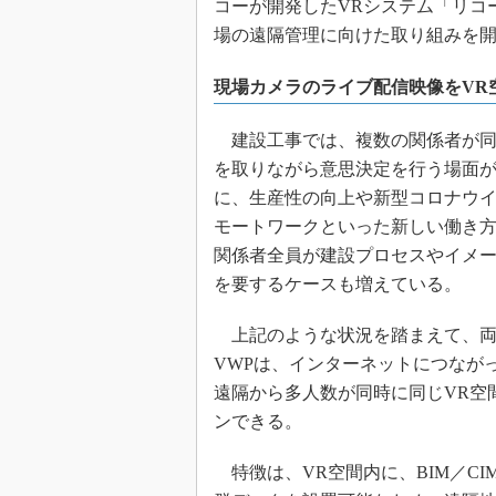
コーが開発したVRシステム「リコ
場の遠隔管理に向けた取り組みを開始
現場カメラのライブ配信映像をVR
建設工事では、複数の関係者が同
を取りながら意思決定を行う場面が
に、生産性の向上や新型コロナウ
モートワークといった新しい働き
関係者全員が建設プロセスやイメ
を要するケースも増えている。
上記のような状況を踏まえて、両
VWPは、インターネットにつなが
遠隔から多人数が同時に同じVR空
ンできる。
特徴は、VR空間内に、BIM／C