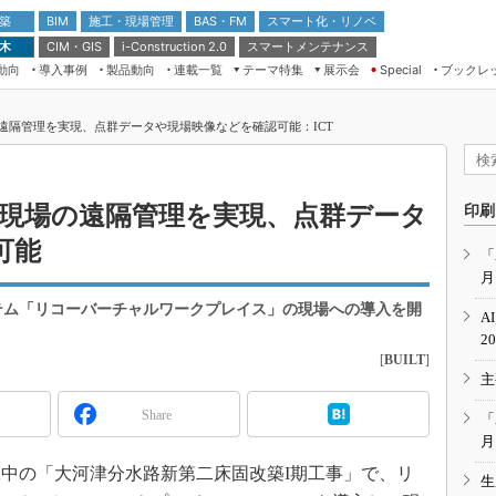
 築
施工・現場管理
BAS・FM
スマート化・リノベ
BIM
 木
CIM・GIS
スマートメンテナンス
i-Construction 2.0
動向
導入事例
製品動向
連載一覧
テーマ特集
展示会
ブックレ
Special
建設Tech NEXT BREAK
メンテナンス・レジリエンス
TOKYO2026
遠隔管理を実現、点群データや現場映像などを確認可能：ICT
ドローンがもたらす建設業界の“ゲー
第8回 国際 建設・測量展
ムチェンジ” Ver.2.0
（CSPI2026）
脱3Kから新3Kへ導く建設×IT
第10回 JAPAN BUILD TOKYO－建
し現場の遠隔管理を実現、点群データ
印刷
築・土木・不動産の先端技術展－
“Society5.0”時代のスマートビル
可能
Japan Drone 2023
VR／ARが描くモノづくりのミライ
「
月
メンテナンス・レジリエンスOSAKA
2020
テム「リコーバーチャルワークプレイス」の現場への導入を開
A
日本 ものづくりワールド 2020
2
[
BUILT
]
メンテナンス・レジリエンスTOKYO
主
2019
IGAS2018
Share
「
月
中の「大河津分水路新第二床固改築I期工事」で、リ
生