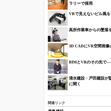
ラリーで採用
VRで見えないビル風
高所作業車からの墜落を
3D CADにVR空間
BIMとVRのその先で
清水建設・戸田建設が
に聞く
関連リンク