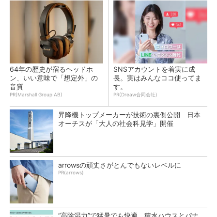
64年の歴史が宿るヘッドホ
SNSアカウントを着実に成
ン、いい意味で「想定外」の
長。実はみんなココ使ってま
音質
す。
PR(Marshall Group AB)
PR(Dreaw合同会社)
昇降機トップメーカーが技術の裏側公開 日本
オーチスが「大人の社会科見学」開催
arrowsの頑丈さがとんでもないレベルに
PR(arrows)
“高除湿力”で猛暑でも快適 積水ハウスとパナ