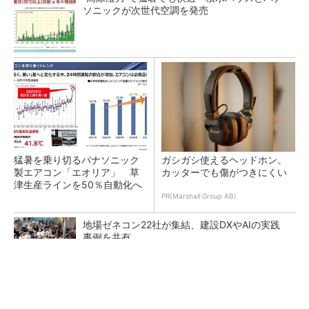
ソニックが次世代空調を発売
猛暑を乗り切るパナソニック
ガシガシ使えるヘッドホン。
製エアコン「エオリア」 草
カッターでも傷がつきにくい
津生産ラインを50％自動化へ
PR(Marshall Group AB)
地場ゼネコン22社が集結、建設DXやAIの実践
事例を共有
大規模データセンターをモジュール型に 申請
／設計から施工まで約2年を目指す