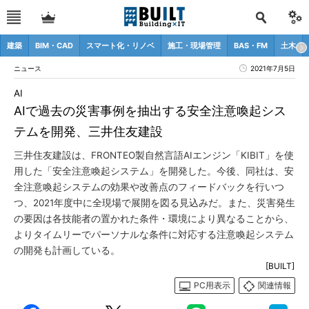
建築
BIM・CAD
スマート化・リノベ
施工・現場管理
BAS・FM
土木
ニュース
2021年7月5日
AI
AIで過去の災害事例を抽出する安全注意喚起シス
テムを開発、三井住友建設
三井住友建設は、FRONTEO製自然言語AIエンジン「KIBIT」を使
用した「安全注意喚起システム」を開発した。今後、同社は、安
全注意喚起システムの効果や改善点のフィードバックを行いつ
つ、2021年度中に全現場で展開を図る見込みだ。また、災害発生
の要因は各技能者の置かれた条件・環境により異なることから、
よりタイムリーでパーソナルな条件に対応する注意喚起システム
の開発も計画している。
[BUILT]
PC用表示
関連情報