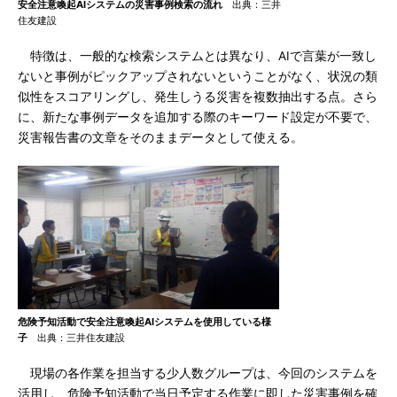
安全注意喚起AIシステムの災害事例検索の流れ
出典：三井
住友建設
特徴は、一般的な検索システムとは異なり、AIで言葉が一致し
ないと事例がピックアップされないということがなく、状況の類
似性をスコアリングし、発生しうる災害を複数抽出する点。さら
に、新たな事例データを追加する際のキーワード設定が不要で、
災害報告書の文章をそのままデータとして使える。
危険予知活動で安全注意喚起AIシステムを使用している様
子
出典：三井住友建設
現場の各作業を担当する少人数グループは、今回のシステムを
活用し、危険予知活動で当日予定する作業に即した災害事例を確