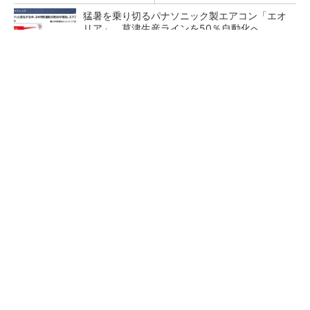
猛暑を乗り切るパナソニック製エアコン「エオ
リア」 草津生産ラインを50％自動化へ
熊本地震でドローン6社が災害支援、テラドロ
ーンやLiberawareらが出動
鹿島が演算工房を子会社化 山岳トンネル工事
の建設ICTを内製化