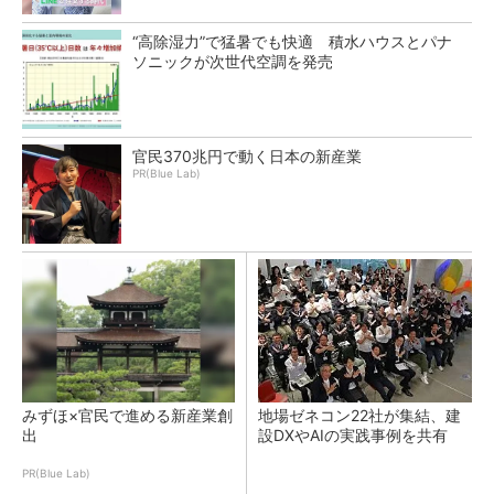
“高除湿力”で猛暑でも快適 積水ハウスとパナ
ソニックが次世代空調を発売
官民370兆円で動く日本の新産業
PR(Blue Lab)
みずほ×官民で進める新産業創
地場ゼネコン22社が集結、建
出
設DXやAIの実践事例を共有
PR(Blue Lab)