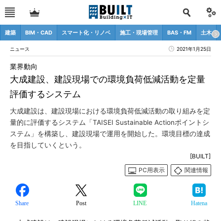
建築
BIM・CAD
スマート化・リノベ
施工・現場管理
BAS・FM
土木
ニュース
2021年1月25日
業界動向
大成建設、建設現場での環境負荷低減活動を定量
評価するシステム
大成建設は、建設現場における環境負荷低減活動の取り組みを定
量的に評価するシステム「TAISEI Sustainable Actionポイントシ
ステム」を構築し、建設現場で運用を開始した。環境目標の達成
を目指していくという。
[BUILT]
PC用表示
関連情報
Share
Post
LINE
Hatena