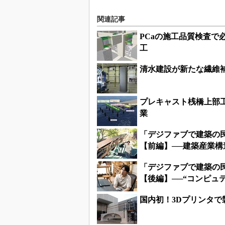
関連記事
PCaの施工品質検査
工
清水建設が新たな繊維補
プレキャスト桟橋上部
業
「デジファブで建築の民
【前編】──建築産業構
「デジファブで建築の民
【後編】──“コンピュ
国内初！3Dプリンタで