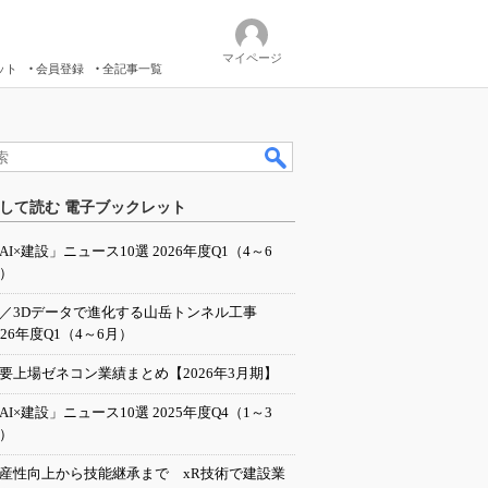
マイページ
ット
会員登録
全記事一覧
して読む 電子ブックレット
AI×建設」ニュース10選 2026年度Q1（4～6
）
I／3Dデータで進化する山岳トンネル工事
026年度Q1（4～6月）
要上場ゼネコン業績まとめ【2026年3月期】
AI×建設」ニュース10選 2025年度Q4（1～3
）
産性向上から技能継承まで xR技術で建設業