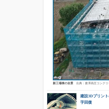
新工場棟の全景
出典：會澤高圧コンクリ
建設3Dプリントの
字回復