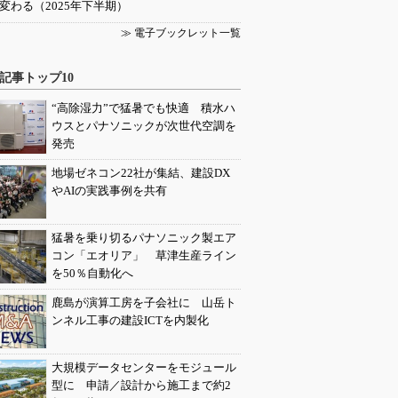
変わる（2025年下半期）
≫ 電子ブックレット一覧
記事トップ10
“高除湿力”で猛暑でも快適 積水ハ
ウスとパナソニックが次世代空調を
発売
地場ゼネコン22社が集結、建設DX
やAIの実践事例を共有
猛暑を乗り切るパナソニック製エア
コン「エオリア」 草津生産ライン
を50％自動化へ
鹿島が演算工房を子会社に 山岳ト
ンネル工事の建設ICTを内製化
大規模データセンターをモジュール
型に 申請／設計から施工まで約2