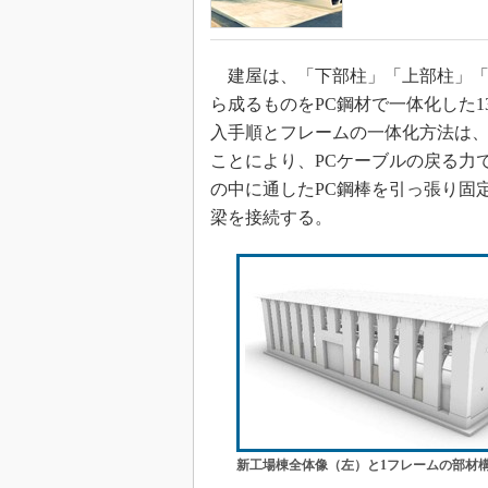
建屋は、「下部柱」「上部柱」「
ら成るものをPC鋼材で一体化した
入手順とフレームの一体化方法は、
ことにより、PCケーブルの戻る力
の中に通したPC鋼棒を引っ張り固
梁を接続する。
新工場棟全体像（左）と1フレームの部材