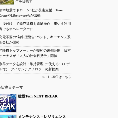
年を目指す
熊本地震でドローン6社が災害支援、Terra
DroneやLiberawareらが出動
「後付け」で既存建機を遠隔操作 車いす利用
者でもオペレーターに
充電不要の“熱中症警告”バンド、キーエンス系
新会社が開発
昇降機トップメーカーが技術の裏側公開 日本
オーチスが「大人の社会科見学」開催
点群データを設計・維持管理で“使える3Dモデ
ル”に アイサンテクノロジーの新提案
≫
11～30位はこちら
会/注目テーマ
建設Tech NEXT BREAK
メンテナンス・レジリエンス