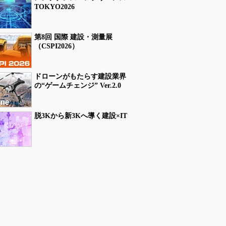
TOKYO2026
第8回 国際 建設・測量展
（CSPI2026）
ドローンがもたらす建設業界
の“ゲームチェンジ” Ver.2.0
脱3Kから新3Kへ導く建設×IT