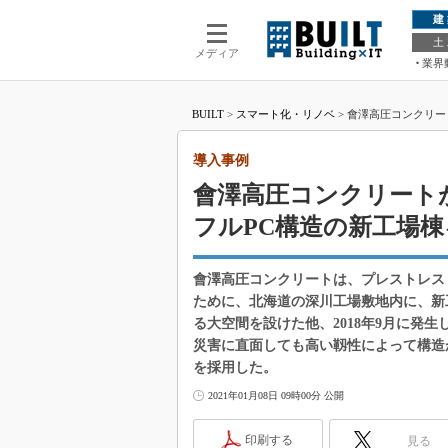
建
土
メディア
業界
BUILT
>
スマート化・リノベ
>
會澤高圧コンクリー
導入事例
會澤高圧コンクリート
フルPC構造の新工場棟
會澤高圧コンクリートは、プレストレス
ために、北海道の深川工場敷地内に、新
る大空間を設けた他、2018年9月に発
災害に直面しても高い靱性によって構造
を採用した。
2021年01月08日 09時00分 公開
印刷する
見る