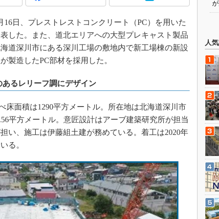
が
月16日、プレストレストコンクリート（PC）を用いた
発表した。また、道北エリアへの大型プレキャスト製品
人気
北海道深川市にある深川工場の敷地内で新工場棟の新設
が製造したPC部材を採用した。
のあるレリーフ調にデザイン
べ床面積は1290平方メートル。所在地は北海道深川市
30.56平方メートル。意匠設計はアーブ建築研究所が担当
担い、施工は伊藤組土建が務めている。着工は2020年
ている。