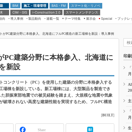
 築
施工・現場管理
BAS・FM
スマート化・リノベ
BIM
 木
CIM・GIS
スマートメンテナンス
i-Construction 2.0
動向
導入事例
製品動向
連載一覧
テーマ特集
展示会
ブックレ
Special
建設Tech NEXT BREAK
メンテナンス・レジリエンス
TOKYO2026
トがPC建築分野に本格参入、北海道にフルPC構造の新工場棟を新設：導入事例
ドローンがもたらす建設業界の“ゲー
第8回 国際 建設・測量展
ムチェンジ” Ver.2.0
（CSPI2026）
脱3Kから新3Kへ導く建設×IT
第10回 JAPAN BUILD TOKYO－建
がPC建築分野に本格参入、北海道に
印刷
築・土木・不動産の先端技術展－
“Society5.0”時代のスマートビル
を新設
Japan Drone 2023
VR／ARが描くモノづくりのミライ
「
月
メンテナンス・レジリエンスOSAKA
2020
トコンクリート（PC）を使用した建築の分野に本格参入する
A
日本 ものづくりワールド 2020
工場棟を新設している。新工場棟には、大型製品を製造でき
2
生した胆振東部地震での被災経験を踏まえ、大規模な地震や気象
メンテナンス・レジリエンスTOKYO
主
2019
が破壊されない高度な建築性能を実現するため、フルPC構造
IGAS2018
「
[
BUILT
]
月
生
Share