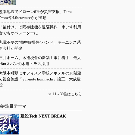
熊本地震でドローン6社が災害支援、Terra
DroneやLiberawareらが出動
「後付け」で既存建機を遠隔操作 車いす利用
者でもオペレーターに
充電不要の“熱中症警告”バンド、キーエンス系
新会社が開発
三井ホーム、木造校舎の新築工事に着手 最大
28mスパンの木造トラス採用
大阪本町駅にオフィス／学校／ホテルの26階建
て複合施設「yui-note honmachi」竣工、大成建
設
≫
11～30位はこちら
会/注目テーマ
建設Tech NEXT BREAK