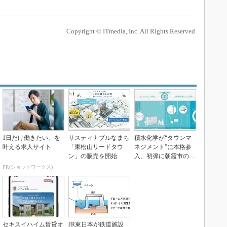
Copyright © ITmedia, Inc. All Rights Reserved.
1日だけ働きたい、を
サスティナブルなまち
積水化学が“タウンマ
叶える求人サイト
「東松山リードタウ
ネジメント”に本格参
ン」の販売を開始
入、初弾に朝霞市の分
譲住宅で最新IoT技...
PR(ショットワークス)
セキスイハイム賃貸オ
JR東日本が鉄道施設