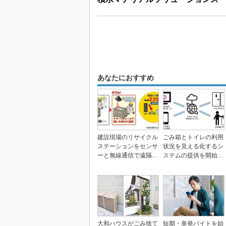
あなたにおすすめ
建設現場のリサイクル
ごみ箱とトイレの利用
ステーションをセンサ
状況を見える化するシ
ーと無線通信で遠隔監
ステムの提供を開始、
視、レンタルのニッ
イオンデイライト
ケ...
大和ハウスがごみ捨て
短期・単発バイトを始