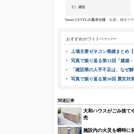
Smart LEVELの基本仕様
出典：積水マテ
おすすめホワイトペーパー
上場主要ゼネコン業績まとめ【2
写真で振り返る第32回「建築・建
「建設業の人手不足は、なぜ解
写真で振り返る第30回 震災対
関連記事
大和ハウスがごみ捨て
売
施設内の火災を瞬時に