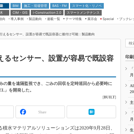
 築
施工・現場管理
BAS・FM
スマート化・リノベ
BIM
 木
CIM・GIS
スマートメンテナンス
i-Construction 2.0
動向
導入事例
製品動向
連載一覧
テーマ特集
展示会
ブックレ
Special
建設Tech NEXT BREAK
メンテナンス・レジリエンス
TOKYO2026
行えるセンサー、設置が容易で既設容器に後付け可能：製品動向
ドローンがもたらす建設業界の“ゲー
第8回 国際 建設・測量展
ムチェンジ” Ver.2.0
（CSPI2026）
脱3Kから新3Kへ導く建設×IT
第10回 JAPAN BUILD TOKYO－建
えるセンサー、設置が容易で既設容
印刷
築・土木・不動産の先端技術展－
“Society5.0”時代のスマートビル
Japan Drone 2023
VR／ARが描くモノづくりのミライ
「
月
メンテナンス・レジリエンスOSAKA
2020
みの量を遠隔監視でき、ごみの回収を定時巡回から必要時に
A
日本 ものづくりワールド 2020
VEL」を開発した。
2
[
BUILT
]
メンテナンス・レジリエンスTOKYO
主
2019
IGAS2018
Share
「
月
積水マテリアルソリューションズは2020年9月28日、
生