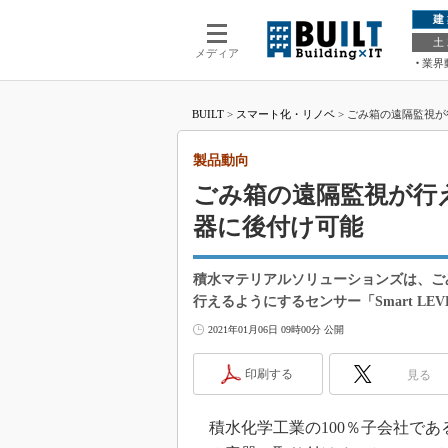
建
土
メディア
業界
BUILT
>
スマート化・リノベ
>
ごみ箱の遠隔監視が
製品動向
ごみ箱の遠隔監視が行
器に後付け可能
積水マテリアルソリューションズは、ご
行えるようにするセンサー「Smart LE
2021年01月06日 09時00分 公開
印刷する
見る
積水化学工業の100％子会社である