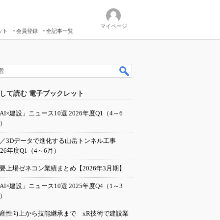
マイページ
ット
会員登録
全記事一覧
して読む 電子ブックレット
AI×建設」ニュース10選 2026年度Q1（4～6
）
I／3Dデータで進化する山岳トンネル工事
026年度Q1（4～6月）
要上場ゼネコン業績まとめ【2026年3月期】
AI×建設」ニュース10選 2025年度Q4（1～3
）
産性向上から技能継承まで xR技術で建設業