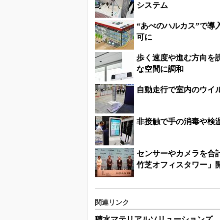
システム
“あべのハルカス”で導
可に
歩く速度や進む方向を
な空間に調和
自動走行で室内のウイ
非接触で手の消毒や検温
センサーやカメラを合計
竹芝オフィスタワー」
関連リンク
積水マテリアルソリューションズ