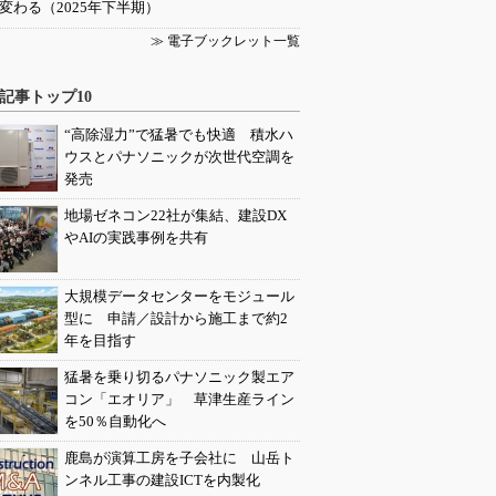
変わる（2025年下半期）
≫ 電子ブックレット一覧
記事トップ10
“高除湿力”で猛暑でも快適 積水ハ
ウスとパナソニックが次世代空調を
発売
地場ゼネコン22社が集結、建設DX
やAIの実践事例を共有
大規模データセンターをモジュール
型に 申請／設計から施工まで約2
年を目指す
猛暑を乗り切るパナソニック製エア
コン「エオリア」 草津生産ライン
を50％自動化へ
鹿島が演算工房を子会社に 山岳ト
ンネル工事の建設ICTを内製化