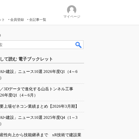
マイページ
ット
会員登録
全記事一覧
0
して読む 電子ブックレット
AI×建設」ニュース10選 2026年度Q1（4～6
）
I／3Dデータで進化する山岳トンネル工事
026年度Q1（4～6月）
要上場ゼネコン業績まとめ【2026年3月期】
AI×建設」ニュース10選 2025年度Q4（1～3
）
産性向上から技能継承まで xR技術で建設業