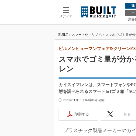
建
土
メディア
業界
BUILT
>
スマート化・リノベ
>
スマホでゴミ量が分か
ビルメンヒューマンフェア&クリーンEXPO
スマホでゴミ量が分か
レン
カイスイマレンは、スマートフォンやP
態を調べられるスマートIoTゴミ箱「SC
2020年11月19日 07時00分 公開
印刷する
見る
プラスチック製品メーカーのカイ