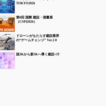
TOKYO2026
第8回 国際 建設・測量展
（CSPI2026）
ドローンがもたらす建設業界
の“ゲームチェンジ” Ver.2.0
脱3Kから新3Kへ導く建設×IT