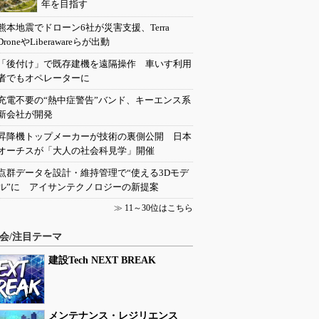
年を目指す
熊本地震でドローン6社が災害支援、Terra
DroneやLiberawareらが出動
「後付け」で既存建機を遠隔操作 車いす利用
者でもオペレーターに
充電不要の“熱中症警告”バンド、キーエンス系
新会社が開発
昇降機トップメーカーが技術の裏側公開 日本
オーチスが「大人の社会科見学」開催
点群データを設計・維持管理で“使える3Dモデ
ル”に アイサンテクノロジーの新提案
≫
11～30位はこちら
会/注目テーマ
建設Tech NEXT BREAK
メンテナンス・レジリエンス