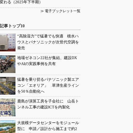
変わる（2025年下半期）
≫ 電子ブックレット一覧
記事トップ10
“高除湿力”で猛暑でも快適 積水ハ
ウスとパナソニックが次世代空調を
発売
地場ゼネコン22社が集結、建設DX
やAIの実践事例を共有
猛暑を乗り切るパナソニック製エア
コン「エオリア」 草津生産ライン
を50％自動化へ
鹿島が演算工房を子会社に 山岳ト
ンネル工事の建設ICTを内製化
大規模データセンターをモジュール
型に 申請／設計から施工まで約2